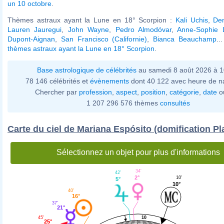
un 10 octobre
.
Thèmes astraux ayant la Lune en 18° Scorpion :
Kali Uchis
,
Den
Lauren Jauregui
,
John Wayne
,
Pedro Almodóvar
,
Anne-Sophie 
Dupont-Aignan
,
San Francisco (Californie)
,
Bianca Beauchamp
..
thèmes astraux ayant la Lune en 18° Scorpion
.
Base astrologique de célébrités
au samedi 8 août 2026 à 
78 146 célébrités et
évènements
dont 40 122 avec heure de n
Chercher par
profession
,
aspect
,
position
,
catégorie
,
date
o
1 207 296 576 thèmes
consultés
Carte du ciel de Mariana Espósito (domification Pl
Sélectionnez un objet pour plus d'informations
34'
42'
2°
10'
5°
10°
40'
16°
37'
21°
10
45'
25°