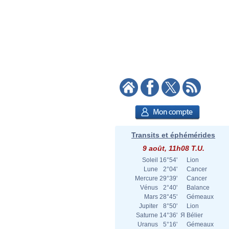
Transits et éphémérides
9 août, 11h08 T.U.
Soleil
16°54'
Lion
Lune
2°04'
Cancer
Mercure
29°39'
Cancer
Vénus
2°40'
Balance
Mars
28°45'
Gémeaux
Jupiter
8°50'
Lion
Saturne
14°36'
Я
Bélier
Uranus
5°16'
Gémeaux