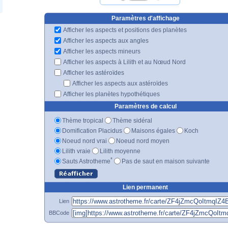
Paramètres d'affichage
Afficher les aspects et positions des planètes
Afficher les aspects aux angles
Afficher les aspects mineurs
Afficher les aspects à Lilith et au Nœud Nord
Afficher les astéroïdes
Afficher les aspects aux astéroïdes
Afficher les planètes hypothétiques
Paramètres de calcul
Thème tropical
Thème sidéral
Domification Placidus
Maisons égales
Koch
Noeud nord vrai
Noeud nord moyen
Lilith vraie
Lilith moyenne
*
Sauts Astrotheme
Pas de saut en maison suivante
Lien permanent
Lien
BBCode