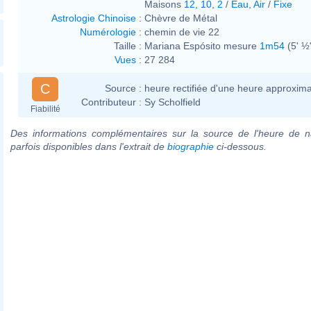
Maisons
12
,
10
,
2
/
Eau
,
Air
/
Fixe
Astrologie Chinoise
:
Chèvre de Métal
Numérologie
:
chemin de vie 22
Taille :
Mariana Espósito mesure
1m54
(5' ½
Vues
:
27 284
C
Source :
heure rectifiée d'une heure approxima
Contributeur :
Sy Scholfield
Fiabilité
Des informations complémentaires sur la source de l'heure de n
parfois disponibles dans l'extrait de
biographie
ci-dessous.