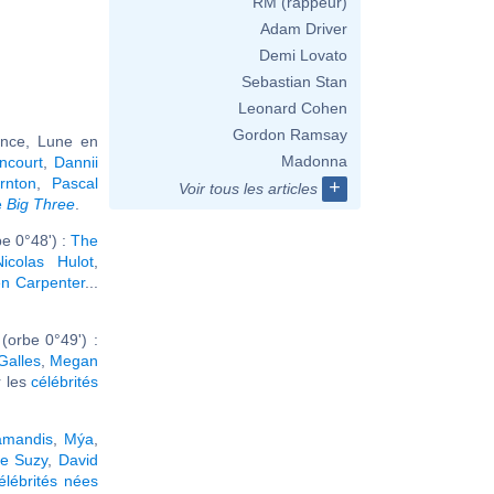
RM (rappeur)
Adam Driver
Demi Lovato
Sebastian Stan
Leonard Cohen
Gordon Ramsay
ance, Lune en
Madonna
encourt
,
Dannii
rnton
,
Pascal
+
Voir tous les articles
e
Big Three
.
e 0°48') :
The
Nicolas Hulot
,
n Carpenter
...
orbe 0°49') :
Galles
,
Megan
ir les
célébrités
amandis
,
Mýa
,
e Suzy
,
David
élébrités nées