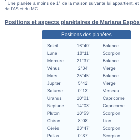
*
Une planète à moins de 1° de la maison suivante lui appartient, et 
de l'AS et du MC
Positions et aspects planétaires de Mariana Espós
Positions des planètes
Soleil
16°40'
Balance
Lune
18°11'
Scorpion
Mercure
21°37'
Balance
Vénus
2°34'
Vierge
Mars
25°45'
Balance
Jupiter
5°42'
Vierge
Saturne
0°13'
Verseau
Uranus
10°01'
Capricorne
Neptune
14°03'
Capricorne
Pluton
18°59'
Scorpion
Chiron
8°08'
Lion
Cérès
23°47'
Scorpion
Pallas
0°37'
Scorpion