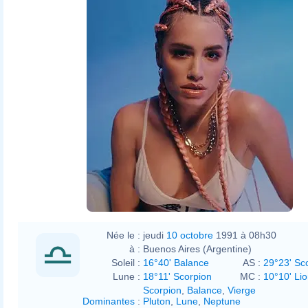
Née le :
jeudi
10 octobre
1991 à 08h30
à :
Buenos Aires (Argentine)
Soleil :
16°40' Balance
AS :
29°23' Sc
Lune :
18°11' Scorpion
MC :
10°10' Li
Scorpion
,
Balance
,
Vierge
Dominantes
:
Pluton
,
Lune
,
Neptune