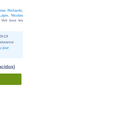
ise Richards
,
Lapix
,
Nicolas
. Voir tous les
10h19
aissance
u
jour
acidus)