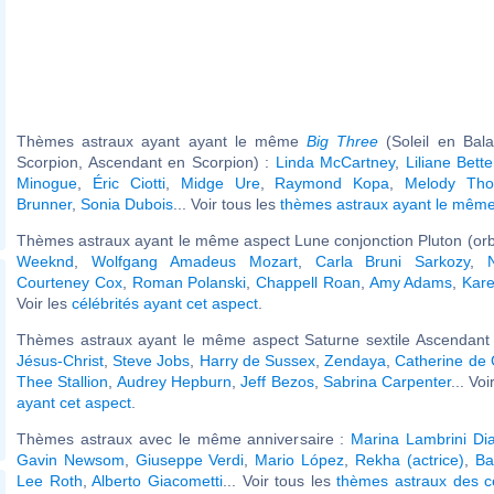
Thèmes astraux ayant ayant le même
Big Three
(Soleil en Bal
Scorpion, Ascendant en Scorpion) :
Linda McCartney
,
Liliane Bett
Minogue
,
Éric Ciotti
,
Midge Ure
,
Raymond Kopa
,
Melody Tho
Brunner
,
Sonia Dubois
... Voir tous les
thèmes astraux ayant le mêm
Thèmes astraux ayant le même aspect Lune conjonction Pluton (orb
Weeknd
,
Wolfgang Amadeus Mozart
,
Carla Bruni Sarkozy
,
Courteney Cox
,
Roman Polanski
,
Chappell Roan
,
Amy Adams
,
Kare
Voir les
célébrités ayant cet aspect
.
Thèmes astraux ayant le même aspect Saturne sextile Ascendant (
Jésus-Christ
,
Steve Jobs
,
Harry de Sussex
,
Zendaya
,
Catherine de 
Thee Stallion
,
Audrey Hepburn
,
Jeff Bezos
,
Sabrina Carpenter
... Vo
ayant cet aspect
.
Thèmes astraux avec le même anniversaire :
Marina Lambrini Di
Gavin Newsom
,
Giuseppe Verdi
,
Mario López
,
Rekha (actrice)
,
Ba
Lee Roth
,
Alberto Giacometti
... Voir tous les
thèmes astraux des c