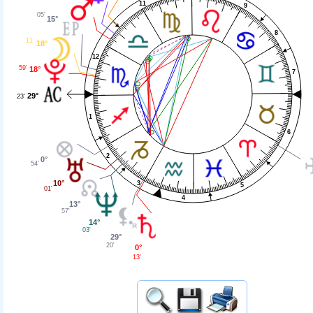
11
9
05'
15°
8
11'
18°
12
59'
18°
7
29°
23'
1
6
2
0°
54'
10°
3
5
01'
4
13°
57'
14°
03'
29°
20'
0°
13'