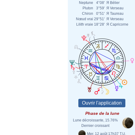
Neptune
4°08'
Я
Bélier
Pluton
3°59'
Я
Verseau
Chiron
0°51'
Я
Taureau
Nœud vrai
29°51'
Я
Verseau
Lilith vraie
18°28'
Я
Capricorne
Phase de la lune
Lune décroissante, 15.76%
Dernier croissant
Mer. 12 août 17h37 T.U.