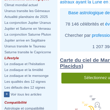
astraux ayant la Lune en 
Climat mondial actuel
Uranus transite les Gémeaux
Base astrologique de
Actualité planétaire de 2025
La conjonction Jupiter Uranus
78 146 célébrités et
év
Jupiter et Saturne en Verseau
La conjonction Saturne Pluton
Chercher par
professi
Jupiter arrive en Sagittaire
1 207 3
Uranus transite le Taureau
Saturne transite le Capricorne
Lifestyle
Carte du ciel de Ma
Le zodiaque et l'hésitation
Placidus)
Le zodiaque et la timidité
Le zodiaque et le mensonge
Sélectionnez u
Les qualités des 12 signes
Les défauts des 12 signes
+
Voir tous les articles
05'
18°
Compatibilité
31'
21°
Astrologie et compatibilité
27'