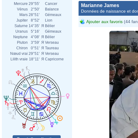
Mercure
29°55'
Cancer
Marianne James
Vénus
2°50'
Balance
Données de naissance et dom
Mars
28°51'
Gémeaux
Jupiter
8°52'
Lion
Ajouter aux favoris
(44 fan
Saturne
14°35'
Я
Bélier
Uranus
5°16'
Gémeaux
Neptune
4°08'
Я
Bélier
Pluton
3°59'
Я
Verseau
Chiron
0°51'
Я
Taureau
Nœud vrai
29°51'
Я
Verseau
Lilith vraie
18°11'
Я
Capricorne