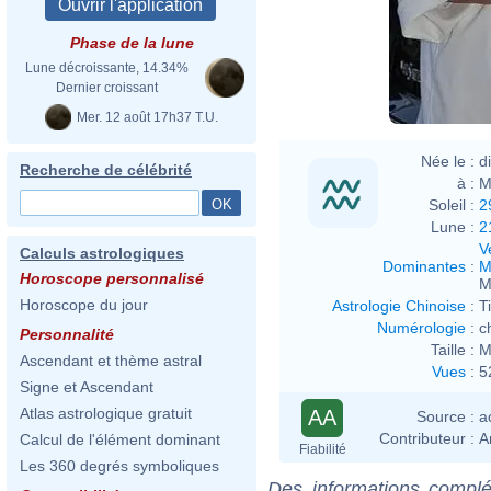
Phase de la lune
Lune décroissante, 14.34%
Dernier croissant
Mer. 12 août 17h37 T.U.
Née le :
d
Recherche de célébrité
à :
M
Soleil :
2
Lune :
2
V
Calculs astrologiques
Dominantes
:
M
Horoscope personnalisé
M
Horoscope du jour
Astrologie Chinoise
:
T
Numérologie
:
c
Personnalité
Taille :
M
Ascendant et thème astral
Vues
:
5
Signe et Ascendant
Atlas astrologique gratuit
AA
Source :
a
Contributeur :
A
Calcul de l'élément dominant
Fiabilité
Les 360 degrés symboliques
Des informations complé