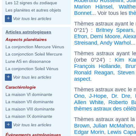
Robertino Rossellini
,
Joa
Les 12 signes du zodiaque
Marion Hänsel
,
Walth
Les planètes et autres objets
Bonnet
... Voir tous les
th
+
Voir tous les articles
Thèmes astraux ayant le
0°21') :
Britney Spears
Articles astrologiques
Efron
,
Demi Moore
,
Alex
Aspects planétaires
Streisand
,
Andy Warhol
..
La conjonction Mercure Vénus
Thèmes astraux ayant le
La conjonction Soleil Mercure
(orbe 0°24') :
Kim Kar
Lune AS en dissonance
François Hollande
,
Bru
La conjonction Soleil Vénus
Ronald Reagan
,
Steven
+
Voir tous les articles
aspect
.
Caractérologie
Thèmes astraux avec le 
La maison VI dominante
Ono
,
J-Hope
,
Dr. Dre
,
Allen White
,
Roberto B
La maison VII dominante
thèmes astraux des célébr
La maison VIII dominante
La maison IX dominante
Thèmes astraux ayant la
+
Voir tous les articles
Brown
,
Julian McMahon
Edgar Morin
,
Lewis Capa
Évènements astrologiques