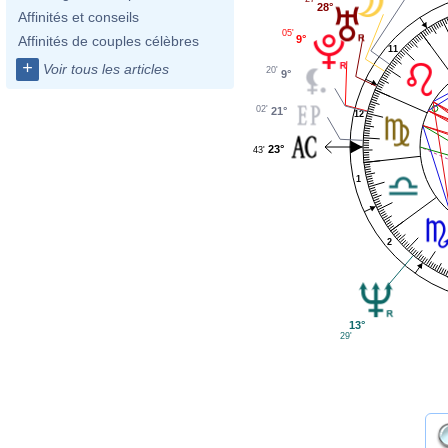
28°
Affinités et conseils
05'
9°
Affinités de couples célèbres
11
+
Voir tous les articles
20'
9°
02'
21°
12
23°
43'
1
2
13°
29'