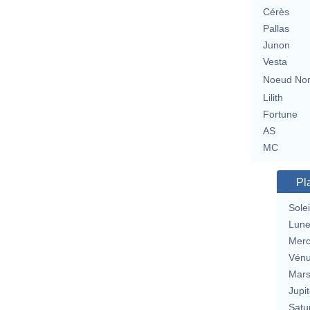
Cérès
Pallas
Junon
Vesta
Noeud No
Lilith
Fortune
AS
MC
Pl
Solei
Lun
Merc
Vén
Mar
Jupit
Satu