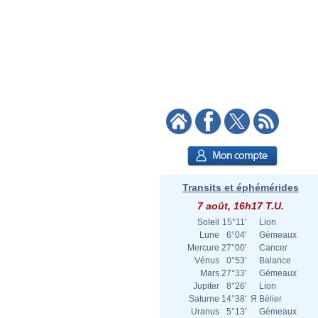
Transits et éphémérides
7 août, 16h17 T.U.
Soleil
15°11'
Lion
Lune
6°04'
Gémeaux
Mercure
27°00'
Cancer
Vénus
0°53'
Balance
Mars
27°33'
Gémeaux
Jupiter
8°26'
Lion
Saturne
14°38'
Я
Bélier
Uranus
5°13'
Gémeaux