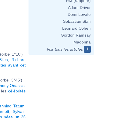
RM (rappeur)
Adam Driver
Demi Lovato
Sebastian Stan
Leonard Cohen
Gordon Ramsay
Madonna
+
Voir tous les articles
orbe 1°10') :
iles
,
Richard
ités ayant cet
orbe 3°45') :
nnedy Onassis
,
r les
célébrités
anning Tatum
,
rnett
,
Sylvain
és nées un 26