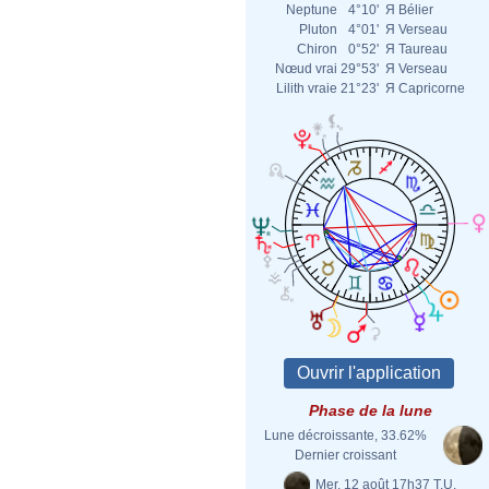
Neptune
4°10'
Я
Bélier
Pluton
4°01'
Я
Verseau
Chiron
0°52'
Я
Taureau
Nœud vrai
29°53'
Я
Verseau
Lilith vraie
21°23'
Я
Capricorne
Phase de la lune
Lune décroissante, 33.62%
Dernier croissant
Mer. 12 août 17h37 T.U.