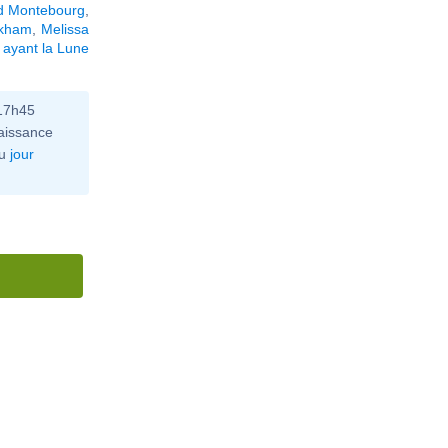
d Montebourg
,
ckham
,
Melissa
 ayant la Lune
 17h45
aissance
u
jour