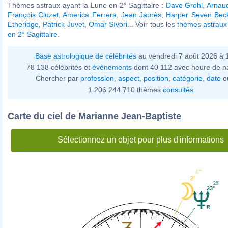
Thèmes astraux ayant la Lune en 2° Sagittaire :
Dave Grohl
,
Arnau
François Cluzet
,
America Ferrera
,
Jean Jaurès
,
Harper Seven Be
Etheridge
,
Patrick Juvet
,
Omar Sívori
... Voir tous les
thèmes astraux
en 2° Sagittaire
.
Base astrologique de célébrités
au vendredi 7 août 2026 à
78 138 célébrités et
évènements
dont 40 112 avec heure de n
Chercher par
profession
,
aspect
,
position
,
catégorie
,
date
o
1 206 244 710 thèmes
consultés
Carte du ciel de Marianne Jean-Baptiste
Sélectionnez un objet pour plus d'informations
47'
2°
28'
23°