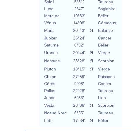
Soleil
5°31'
Taureau
Lune
2°47'
Sagittaire
Mercure
19°33'
Bélier
Vénus
14°08'
Gémeaux
Mars
20°43'
Я
Balance
Jupiter
26°24'
Cancer
Saturne
6°32'
Bélier
Uranus
20°44'
Я
Vierge
Neptune
23°28'
Я
Scorpion
Pluton
18°15'
Я
Vierge
Chiron
27°59'
Poissons
Cérès
9°08'
Cancer
Pallas
22°28'
Taureau
Junon
6°53'
Lion
Vesta
28°36'
Я
Scorpion
Noeud Nord
6°55'
Taureau
Lilith
17°34'
Я
Bélier