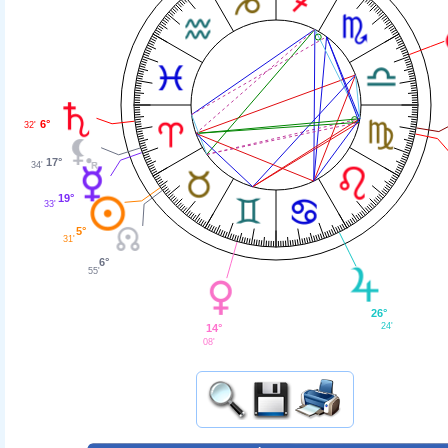
6°
32'
17°
34'
19°
33'
5°
31'
6°
55'
26°
24'
14°
08'