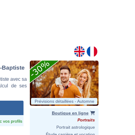
-Baptiste
iste avec sa
alcul de ses
Prévisions détaillées - Automne
Boutique en ligne
Portraits
c vos profils
Portrait astrologique
Étude carrière et vocation