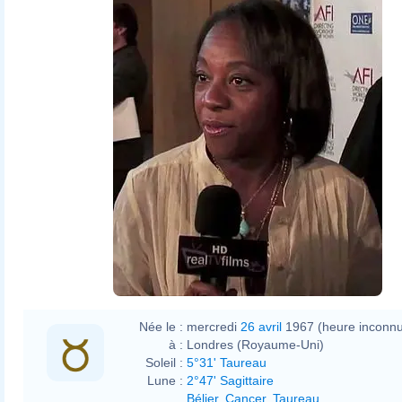
Née le :
mercredi
26 avril
1967 (heure inconn
à :
Londres (Royaume-Uni)
Soleil :
5°31' Taureau
Lune :
2°47' Sagittaire
Bélier
,
Cancer
,
Taureau