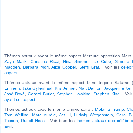
Thèmes astraux ayant le même aspect Mercure opposition Mars (
Zayn Malik
,
Christina Ricci
,
Nina Simone
,
Ice Cube
,
Simone B
Madden
,
Barbara Mori
,
Alice Cooper
,
Steffi Graf
... Voir les
célébr
aspect
.
Thèmes astraux ayant le même aspect Lune trigone Saturne (
Eminem
,
Jake Gyllenhaal
,
Kris Jenner
,
Matt Damon
,
Jacqueline Ke
José Bové
,
Gerard Butler
,
Stephen Hawking
,
Stephen King
... Voi
ayant cet aspect
.
Thèmes astraux avec le même anniversaire :
Melania Trump
,
Ch
Tom Welling
,
Marc Aurèle
,
Jet Li
,
Ludwig Wittgenstein
,
Carol Bu
Tesson
,
Rudolf Hess
... Voir tous les
thèmes astraux des célébrit
avril
.