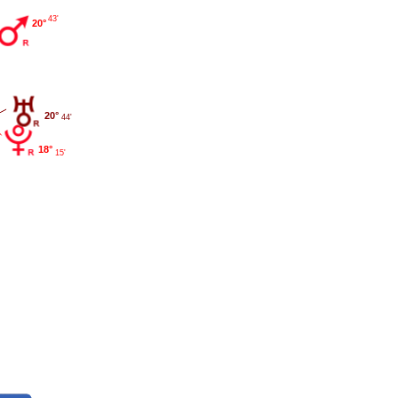
43'
20°
20°
44'
18°
15'