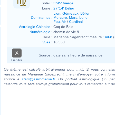
Soleil :
3°45' Vierge
Lune :
27°14' Bélier
Lion
,
Gémeaux
,
Bélier
Dominantes
:
Mercure
,
Mars
,
Lune
Feu
,
Air
/
Cardinal
Astrologie Chinoise
:
Coq de Bois
Numérologie
:
chemin de vie 9
Taille :
Marianne Sägebrecht mesure
1m68
(
Vues
:
16 959
X
Source :
date sans heure de naissance
Fiabilité
Ce thème est calculé arbitrairement pour midi. Si vous connaiss
naissance de Marianne Sägebrecht, merci d'envoyer votre inform
source à
stars@astrotheme.fr
. Un portrait astrologique (35 pa
célébrité vous sera envoyé gratuitement pour vous remercier, sur 