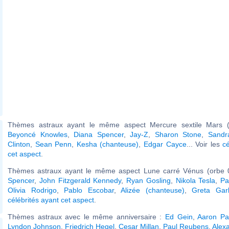
Thèmes astraux ayant le même aspect Mercure sextile Mars (
Beyoncé Knowles
,
Diana Spencer
,
Jay-Z
,
Sharon Stone
,
Sandr
Clinton
,
Sean Penn
,
Kesha (chanteuse)
,
Edgar Cayce
... Voir les
c
cet aspect
.
Thèmes astraux ayant le même aspect Lune carré Vénus (orbe 
Spencer
,
John Fitzgerald Kennedy
,
Ryan Gosling
,
Nikola Tesla
,
Pa
Olivia Rodrigo
,
Pablo Escobar
,
Alizée (chanteuse)
,
Greta Gar
célébrités ayant cet aspect
.
Thèmes astraux avec le même anniversaire :
Ed Gein
,
Aaron Pa
Lyndon Johnson
,
Friedrich Hegel
,
Cesar Millan
,
Paul Reubens
,
Alex