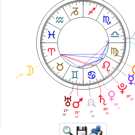
27°
14'
10°
35'
26°
20'
20°
17°
7°
23°
41'
09'
30'
02'