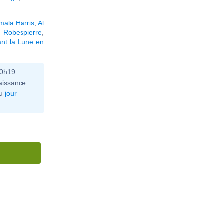
.
mala Harris
,
Al
n Robespierre
,
nt la Lune en
10h19
aissance
u
jour