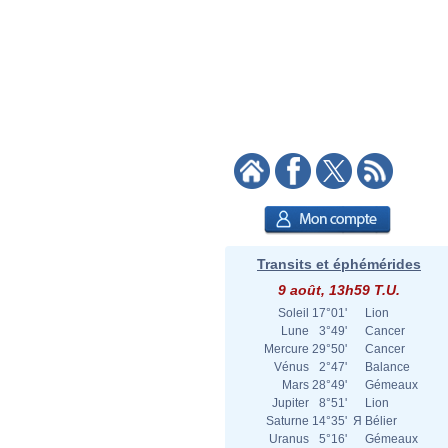
Transits et éphémérides
9 août, 13h59 T.U.
Soleil
17°01'
Lion
Lune
3°49'
Cancer
Mercure
29°50'
Cancer
Vénus
2°47'
Balance
Mars
28°49'
Gémeaux
Jupiter
8°51'
Lion
Saturne
14°35'
Я
Bélier
Uranus
5°16'
Gémeaux