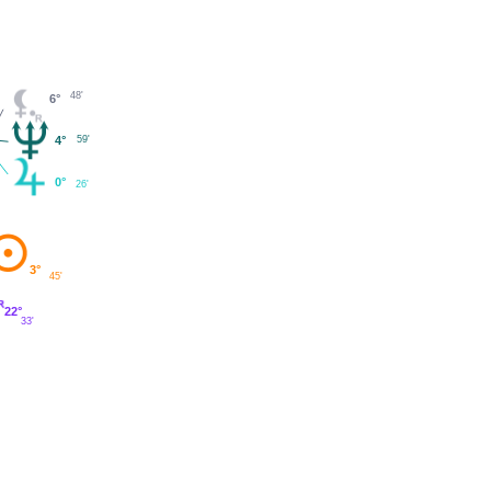
48'
6°
4°
59'
0°
26'
3°
45'
22°
33'