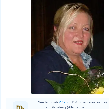
Née le :
lundi
27 août
1945 (heure inconnue)
à :
Starnberg (Allemagne)