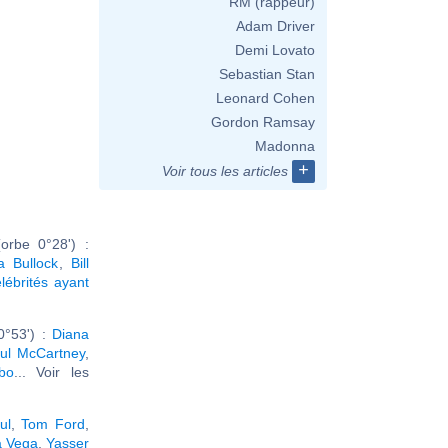
RM (rappeur)
Adam Driver
Demi Lovato
Sebastian Stan
Leonard Cohen
Gordon Ramsay
Madonna
+
Voir tous les articles
orbe 0°28') :
a Bullock
,
Bill
élébrités ayant
0°53') :
Diana
ul McCartney
,
bo
... Voir les
ul
,
Tom Ford
,
a Vega
,
Yasser