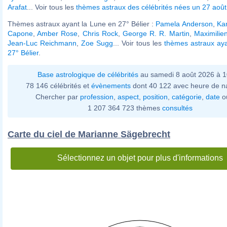
Arafat
... Voir tous les
thèmes astraux des célébrités nées un 27 août
Thèmes astraux ayant la Lune en 27° Bélier :
Pamela Anderson
,
Ka
Capone
,
Amber Rose
,
Chris Rock
,
George R. R. Martin
,
Maximilie
Jean-Luc Reichmann
,
Zoe Sugg
... Voir tous les
thèmes astraux aya
27° Bélier
.
Base astrologique de célébrités
au samedi 8 août 2026 à 
78 146 célébrités et
évènements
dont 40 122 avec heure de n
Chercher par
profession
,
aspect
,
position
,
catégorie
,
date
o
1 207 364 723 thèmes
consultés
Carte du ciel de Marianne Sägebrecht
Sélectionnez un objet pour plus d'informations