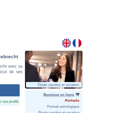
gebrecht
echt avec sa
alcul de ses
Étude carrière et vocation
Boutique en ligne
Portraits
c vos profils
Portrait astrologique
Étude carrière et vocation