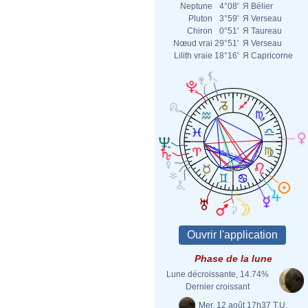
Neptune
4°08'
Я
Bélier
Pluton
3°59'
Я
Verseau
Chiron
0°51'
Я
Taureau
Nœud vrai
29°51'
Я
Verseau
Lilith vraie
18°16'
Я
Capricorne
Phase de la lune
Lune décroissante, 14.74%
Dernier croissant
Mer. 12 août 17h37 T.U.