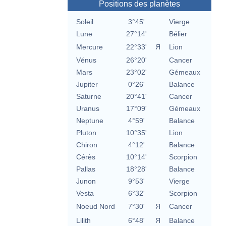
Positions des planètes
Soleil
3°45'
Vierge
Lune
27°14'
Bélier
Mercure
22°33'
Я
Lion
Vénus
26°20'
Cancer
Mars
23°02'
Gémeaux
Jupiter
0°26'
Balance
Saturne
20°41'
Cancer
Uranus
17°09'
Gémeaux
Neptune
4°59'
Balance
Pluton
10°35'
Lion
Chiron
4°12'
Balance
Cérès
10°14'
Scorpion
Pallas
18°28'
Balance
Junon
9°53'
Vierge
Vesta
6°32'
Scorpion
Noeud Nord
7°30'
Я
Cancer
Lilith
6°48'
Я
Balance