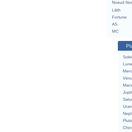
Noeud No
Lilith
Fortune
AS
MC
Pl
Solei
Lun
Merc
Vén
Mar
Jupit
Satu
Uran
Nept
Plut
Chir