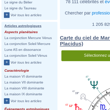
78 111 célébrités et
év
Le signe du Bélier
Le signe du Taureau
Chercher par
professi
+
Voir tous les articles
1 205 8
Articles astrologiques
Aspects planétaires
Carte du ciel de Ma
La conjonction Mercure Vénus
Placidus)
La conjonction Soleil Mercure
Lune AS en dissonance
Sélectionnez u
La conjonction Soleil Vénus
+
Voir tous les articles
Caractérologie
La maison VI dominante
47'
0°
La maison VII dominante
La maison VIII dominante
40'
19°
La maison IX dominante
11
+
Voir tous les articles
43'
12°
Évènements astrologiques