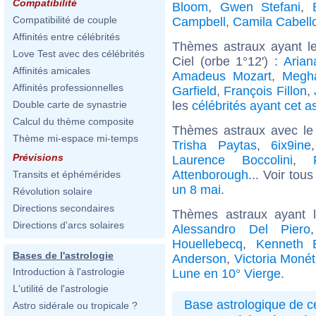
Compatibilité
Bloom
,
Gwen Stefani
,
Compatibilité de couple
Campbell
,
Camila Cabell
Affinités entre célébrités
Thèmes astraux ayant le
Love Test avec des célébrités
Ciel (orbe 1°12') :
Arian
Affinités amicales
Amadeus Mozart
,
Megh
Affinités professionnelles
Garfield
,
François Fillon
,
les
célébrités ayant cet a
Double carte de synastrie
Calcul du thème composite
Thèmes astraux avec le
Thème mi-espace mi-temps
Trisha Paytas
,
6ix9ine
Prévisions
Laurence Boccolini
,
Attenborough
... Voir tou
Transits et éphémérides
un 8 mai
.
Révolution solaire
Directions secondaires
Thèmes astraux ayant 
Directions d'arcs solaires
Alessandro Del Piero
Houellebecq
,
Kenneth 
Bases de l'astrologie
Anderson
,
Victoria Monét
Introduction à l'astrologie
Lune en 10° Vierge
.
L'utilité de l'astrologie
Base astrologique de cé
Astro sidérale ou tropicale ?