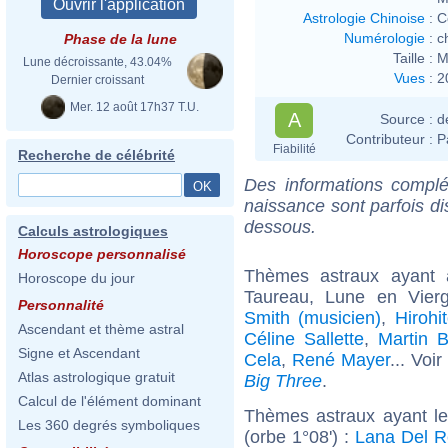
Astrologie Chinoise
:
C
Numérologie
:
c
Phase de la lune
Taille :
M
Lune décroissante, 43.04%
Vues
:
2
Dernier croissant
Mer. 12 août 17h37 T.U.
A
Source :
d
Contributeur :
P
Fiabilité
Recherche de célébrité
Des informations complé
naissance sont parfois di
dessous.
Calculs astrologiques
Horoscope personnalisé
Thèmes astraux ayant
Horoscope du jour
Taureau, Lune en Vierg
Personnalité
Smith (musicien)
,
Hirohi
Ascendant et thème astral
Céline Sallette
,
Martin 
Signe et Ascendant
Cela
,
René Mayer
... Voi
Atlas astrologique gratuit
Big Three
.
Calcul de l'élément dominant
Thèmes astraux ayant le
Les 360 degrés symboliques
(orbe 1°08') :
Lana Del R