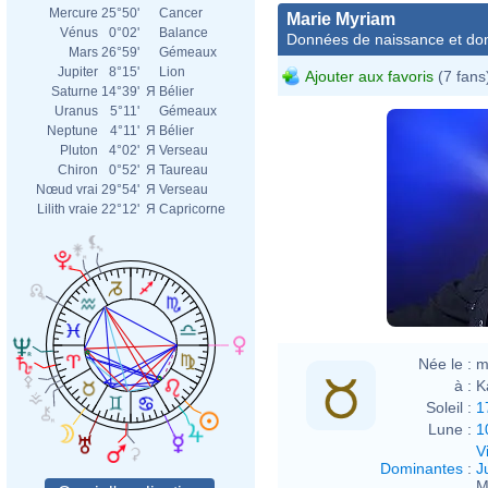
Mercure
25°50'
Cancer
Marie Myriam
Vénus
0°02'
Balance
Données de naissance et dom
Mars
26°59'
Gémeaux
Jupiter
8°15'
Lion
Ajouter aux favoris
(7 fans
Saturne
14°39'
Я
Bélier
Uranus
5°11'
Gémeaux
Neptune
4°11'
Я
Bélier
Pluton
4°02'
Я
Verseau
Chiron
0°52'
Я
Taureau
Nœud vrai
29°54'
Я
Verseau
Lilith vraie
22°12'
Я
Capricorne
Née le :
m
à :
K
Soleil :
1
Lune :
1
V
Dominantes
:
J
M