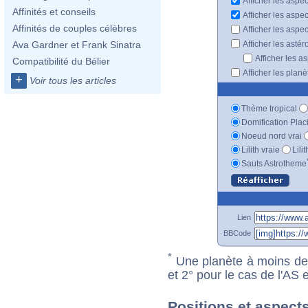
Afficher les aspe
Affinités et conseils
Afficher les aspe
Affinités de couples célèbres
Afficher les aspe
Afficher les astér
Ava Gardner et Frank Sinatra
Afficher les a
Compatibilité du Bélier
Afficher les plan
+
Voir tous les articles
Thème tropical
Domification Plac
Noeud nord vrai
Lilith vraie
Lili
Sauts Astrotheme
Lien
BBCode
*
Une planète à moins de 1
et 2° pour le cas de l'AS
Positions et aspect