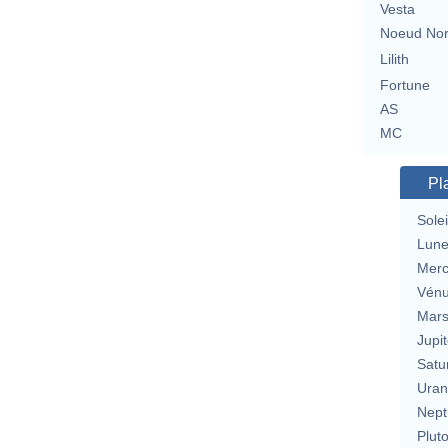
Vesta
Noeud No
Lilith
Fortune
AS
MC
Pl
Solei
Lun
Merc
Vén
Mar
Jupit
Satu
Uran
Nept
Plut