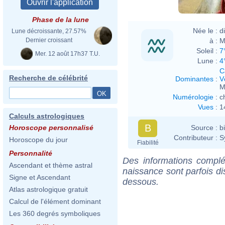
Phase de la lune
Née le :
d
Lune décroissante, 27.57%
à :
M
Dernier croissant
Soleil :
7
Mer. 12 août 17h37 T.U.
Lune :
4
C
Recherche de célébrité
Dominantes
:
V
M
Numérologie
:
c
Vues
:
1
Calculs astrologiques
B
Source :
b
Horoscope personnalisé
Contributeur :
S
Horoscope du jour
Fiabilité
Personnalité
Des informations complé
Ascendant et thème astral
naissance sont parfois di
Signe et Ascendant
dessous.
Atlas astrologique gratuit
Calcul de l'élément dominant
Les 360 degrés symboliques