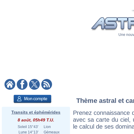
Une nouve
Thème astral et ca
Prenez connaissance d
Transits et éphémérides
avec sa carte du ciel, 
8 août, 05h49 T.U.
le calcul de ses domina
Soleil
15°43'
Lion
Lune
14°13'
Gémeaux