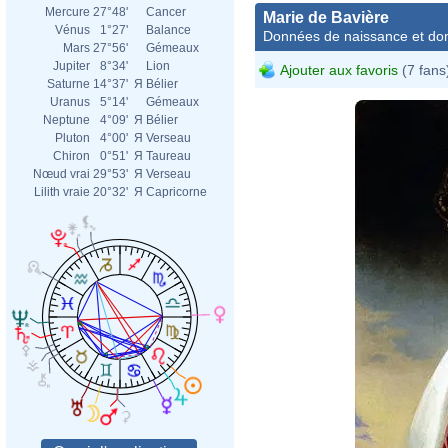
Mercure
27°48'
Cancer
Marie de Bavière
Vénus
1°27'
Balance
Données de naissance et dom
Mars
27°56'
Gémeaux
Jupiter
8°34'
Lion
Ajouter aux favoris
(7 fans
Saturne
14°37'
Я
Bélier
Uranus
5°14'
Gémeaux
Neptune
4°09'
Я
Bélier
Pluton
4°00'
Я
Verseau
Chiron
0°51'
Я
Taureau
Nœud vrai
29°53'
Я
Verseau
Lilith vraie
20°32'
Я
Capricorne
Karl 