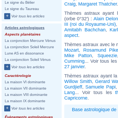
Le signe du Bélier
Craig
,
Margaret Thatcher
Le signe du Taureau
Thèmes astraux ayant 
+
Voir tous les articles
(orbe 0°32') :
Alain Delon
III (roi du Royaume-Uni)
Articles astrologiques
Amitabh Bachchan
,
Kar
Aspects planétaires
aspect
.
La conjonction Mercure Vénus
Thèmes astraux avec le 
La conjonction Soleil Mercure
Mozart
,
Rosamund Pik
Lune AS en dissonance
Mike Patton
,
Squeezie
La conjonction Soleil Vénus
Cumming
... Voir tous le
27 janvier
.
+
Voir tous les articles
Thèmes astraux ayant la
Caractérologie
Willow Smith
,
Gerard Wa
La maison VI dominante
Gurdjieff
,
Samuele Papi
La maison VII dominante
Lang
... Voir tous les
t
La maison VIII dominante
Capricorne
.
La maison IX dominante
+
Voir tous les articles
Base astrologique de 
Évènements astrologiques