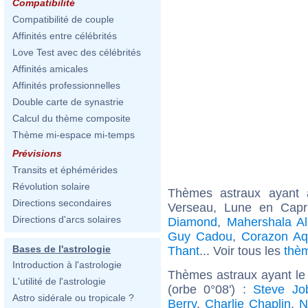
Compatibilité
Compatibilité de couple
Affinités entre célébrités
Love Test avec des célébrités
Affinités amicales
Affinités professionnelles
Double carte de synastrie
Calcul du thème composite
Thème mi-espace mi-temps
Prévisions
Transits et éphémérides
Révolution solaire
Thèmes astraux ayant
Directions secondaires
Verseau, Lune en Capr
Directions d'arcs solaires
Diamond
,
Mahershala Al
Guy Cadou
,
Corazon Aq
Bases de l'astrologie
Thant
... Voir tous les
thè
Introduction à l'astrologie
Thèmes astraux ayant le
L'utilité de l'astrologie
(orbe 0°08') :
Steve Jo
Astro sidérale ou tropicale ?
Berry
,
Charlie Chaplin
,
N