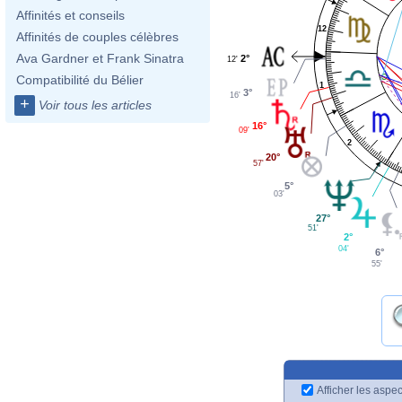
Affinités et conseils
12
Affinités de couples célèbres
Ava Gardner et Frank Sinatra
2°
12'
Compatibilité du Bélier
1
3°
16'
+
Voir tous les articles
16°
09'
2
20°
57'
5°
03'
27°
51'
2°
04'
6°
55'
Afficher les aspec