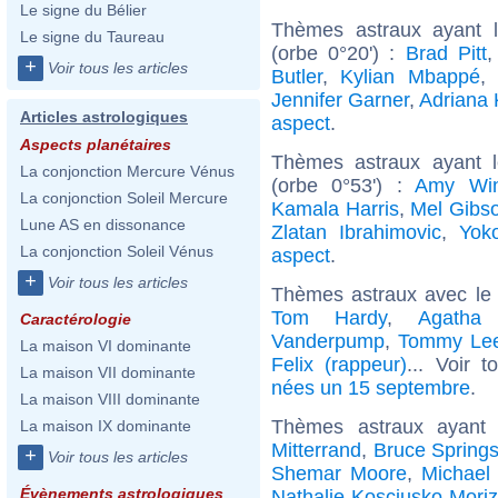
Le signe du Bélier
Thèmes astraux ayant 
Le signe du Taureau
(orbe 0°20') :
Brad Pitt
+
Voir tous les articles
Butler
,
Kylian Mbappé
,
Jennifer Garner
,
Adriana
Articles astrologiques
aspect
.
Aspects planétaires
Thèmes astraux ayant 
La conjonction Mercure Vénus
(orbe 0°53') :
Amy Win
La conjonction Soleil Mercure
Kamala Harris
,
Mel Gibs
Lune AS en dissonance
Zlatan Ibrahimovic
,
Yok
La conjonction Soleil Vénus
aspect
.
+
Voir tous les articles
Thèmes astraux avec le
Tom Hardy
,
Agatha 
Caractérologie
Vanderpump
,
Tommy Le
La maison VI dominante
Felix (rappeur)
... Voir 
La maison VII dominante
nées un 15 septembre
.
La maison VIII dominante
Thèmes astraux ayant
La maison IX dominante
Mitterrand
,
Bruce Spring
+
Voir tous les articles
Shemar Moore
,
Michael
Évènements astrologiques
Nathalie Kosciusko-Moriz