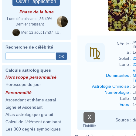
Phase de la lune
Lune décroissante, 36.49%
Dernier croissant
Mer. 12 août 17h37 T.U.
j
Née le :
i
Recherche de célébrité
à :
L
Soleil :
2
Lune :
2
Calculs astrologiques
V
Dominantes
:
M
Horoscope personnalisé
T
Horoscope du jour
Astrologie Chinoise
:
S
Numérologie
:
c
Personnalité
Taille :
M
Ascendant et thème astral
Vues
:
1
Signe et Ascendant
Atlas astrologique gratuit
X
Source :
d
Calcul de l'élément dominant
Fiabilité
Les 360 degrés symboliques