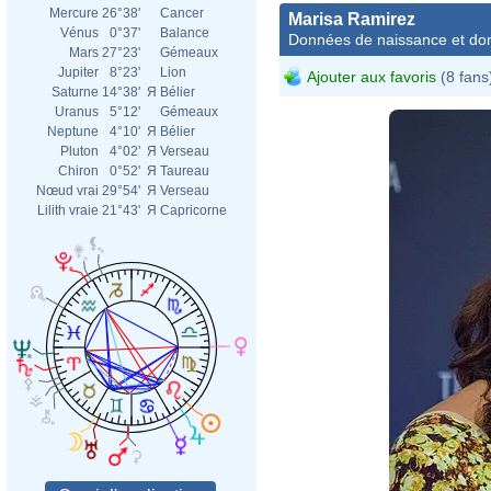
Mercure
26°38'
Cancer
Marisa Ramirez
Vénus
0°37'
Balance
Données de naissance et dom
Mars
27°23'
Gémeaux
Jupiter
8°23'
Lion
Ajouter aux favoris
(8 fans
Saturne
14°38'
Я
Bélier
Uranus
5°12'
Gémeaux
Neptune
4°10'
Я
Bélier
Pluton
4°02'
Я
Verseau
Chiron
0°52'
Я
Taureau
Nœud vrai
29°54'
Я
Verseau
Lilith vraie
21°43'
Я
Capricorne