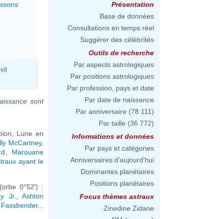
issons
Présentation
Base de données
Consultations en temps réel
Suggérer des célébrités
Outils de recherche
Par aspects astrologiques
vil
Par positions astrologiques
Par profession, pays et date
Par date de naissance
aissance sont
Par anniversaire
(78 111)
Par taille
(36 772)
pion, Lune en
Informations et données
lly McCartney
,
Par pays et catégories
rd
,
Marouane
Anniversaires d'aujourd'hui
traux ayant le
Dominantes planétaires
Positions planétaires
orbe 0°52') :
y Jr.
,
Ashton
Focus thèmes astraux
 Fassbender
...
Zinedine Zidane