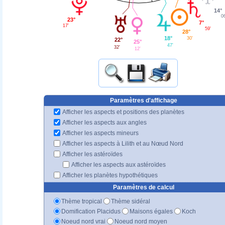
14°
06
23°
7°
17'
59'
28°
18°
30'
22°
25°
47'
32'
12'
Paramètres d'affichage
Afficher les aspects et positions des planètes
Afficher les aspects aux angles
Afficher les aspects mineurs
Afficher les aspects à Lilith et au Nœud Nord
Afficher les astéroïdes
Afficher les aspects aux astéroïdes
Afficher les planètes hypothétiques
Paramètres de calcul
Thème tropical
Thème sidéral
Domification Placidus
Maisons égales
Koch
Noeud nord vrai
Noeud nord moyen