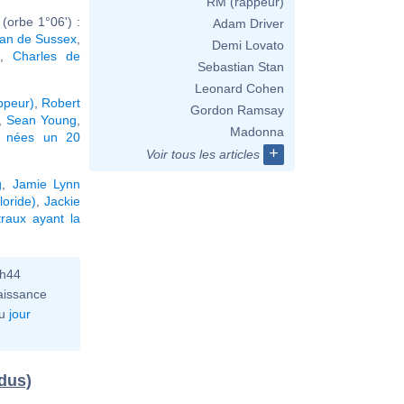
RM (rappeur)
(orbe 1°06') :
Adam Driver
an de Sussex
,
Demi Lovato
s
,
Charles de
Sebastian Stan
Leonard Cohen
ppeur)
,
Robert
Gordon Ramsay
,
Sean Young
,
Madonna
s nées un 20
+
Voir tous les articles
g
,
Jamie Lynn
oride)
,
Jackie
raux ayant la
0h44
aissance
u
jour
idus)