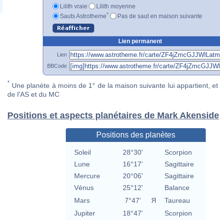
Lilith vraie
Lilith moyenne
*
Sauts Astrotheme
Pas de saut en maison suivante
Lien permanent
Lien
BBCode
*
Une planète à moins de 1° de la maison suivante lui appartient, et 
de l'AS et du MC
Positions et aspects planétaires de Mark Akenside
Positions des planètes
Soleil
28°30'
Scorpion
Lune
16°17'
Sagittaire
Mercure
20°06'
Sagittaire
Vénus
25°12'
Balance
Mars
7°47'
Я
Taureau
Jupiter
18°47'
Scorpion