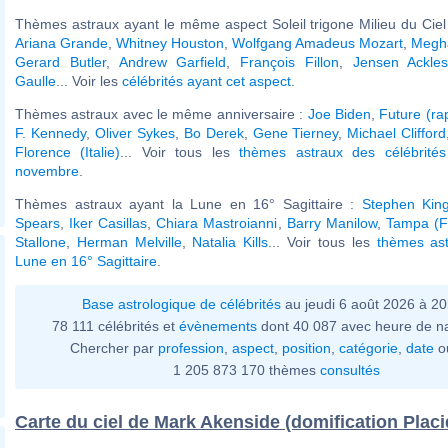
Thèmes astraux ayant le même aspect Soleil trigone Milieu du Ciel 
Ariana Grande
,
Whitney Houston
,
Wolfgang Amadeus Mozart
,
Megh
Gerard Butler
,
Andrew Garfield
,
François Fillon
,
Jensen Ackle
Gaulle
... Voir les
célébrités ayant cet aspect
.
Thèmes astraux avec le même anniversaire :
Joe Biden
,
Future (ra
F. Kennedy
,
Oliver Sykes
,
Bo Derek
,
Gene Tierney
,
Michael Clifford
Florence (Italie)
... Voir tous les
thèmes astraux des célébrité
novembre
.
Thèmes astraux ayant la Lune en 16° Sagittaire :
Stephen Kin
Spears
,
Iker Casillas
,
Chiara Mastroianni
,
Barry Manilow
,
Tampa (Fl
Stallone
,
Herman Melville
,
Natalia Kills
... Voir tous les
thèmes ast
Lune en 16° Sagittaire
.
Base astrologique de célébrités
au jeudi 6 août 2026 à 2
78 111 célébrités et
évènements
dont 40 087 avec heure de n
Chercher par
profession
,
aspect
,
position
,
catégorie
,
date
o
1 205 873 170 thèmes
consultés
Carte du ciel de Mark Akenside (domification Plac