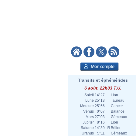
Transits et éphémérides
6 août, 22h03 T.U.
Soleil
14°27'
Lion
Lune
25°13'
Taureau
Mercure
25°56'
Cancer
Vénus
0°07'
Balance
Mars
27°03'
Gémeaux
Jupiter
8°16'
Lion
Saturne
14°39'
Я
Bélier
Uranus
5°11'
Gémeaux