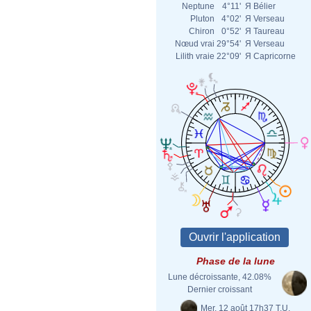
Neptune
4°11'
Я
Bélier
Pluton
4°02'
Я
Verseau
Chiron
0°52'
Я
Taureau
Nœud vrai
29°54'
Я
Verseau
Lilith vraie
22°09'
Я
Capricorne
Phase de la lune
Lune décroissante, 42.08%
Dernier croissant
Mer. 12 août 17h37 T.U.