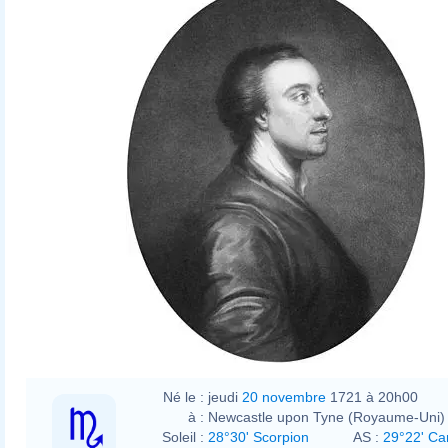
Né le :
jeudi
20 novembre
1721 à 20h00
à :
Newcastle upon Tyne (Royaume-Uni)
Soleil :
28°30' Scorpion
AS :
29°22' Ca