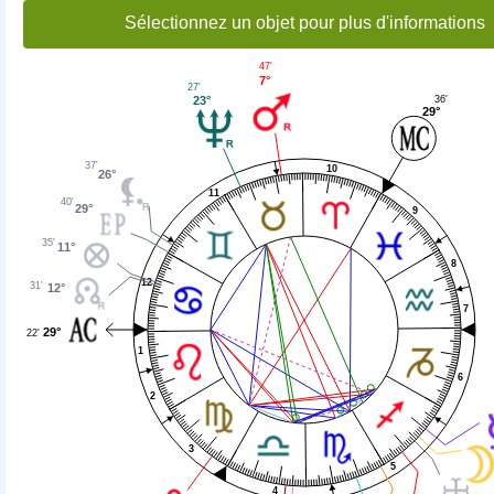
Sélectionnez un objet pour plus d'informations
47'
7°
27'
36'
23°
29°
37'
10
26°
11
40'
29°
9
35'
11°
8
12
31'
12°
7
29°
22'
1
6
2
3
5
4