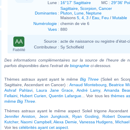
Lune :
16°17' Sagittaire
MC :
29°36' Po
Sagittaire
,
Scorpion
,
Cancer
Dominantes
:
Pluton
,
Lune
,
Neptune
Maisons
5
,
4
,
3
/
Eau
,
Feu
/
Mutable
Numérologie
:
chemin de vie 6
Vues
:
880
AA
Source :
acte de naissance ou registre d'état-ci
Contributeur :
Sy Scholfield
Fiabilité
Des informations complémentaires sur la source de l'heure de n
parfois disponibles dans l'extrait de
biographie
ci-dessous.
Thèmes astraux ayant ayant le même
Big Three
(Soleil en Scor
Sagittaire, Ascendant en Cancer) :
Arnaud Montebourg
,
Beatrice Mi
Ashraf Pahlavi
,
Laura Jane Grace
,
André Lamy
,
Amanda Bea
Fellaini
,
Hubert Curien
,
Quentin Lafargue
... Voir tous les
thèmes as
même
Big Three
.
Thèmes astraux ayant le même aspect Soleil trigone Ascendant (
Jennifer Aniston
,
Jeon Jungkook
,
Ryan Gosling
,
Robert Downe
Kutcher
,
Naomi Campbell
,
Alexa Demie
,
Vanessa Hudgens
,
Michael
Voir les
célébrités ayant cet aspect
.