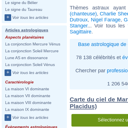
Le signe du Bélier
Thèmes astraux ayant
Le signe du Taureau
(chanteuse)
,
Charlie She
+
Voir tous les articles
Dutroux
,
Nigel Farage
,
G
Stanger
... Voir tous les
Articles astrologiques
Sagittaire
.
Aspects planétaires
Base astrologique de 
La conjonction Mercure Vénus
La conjonction Soleil Mercure
78 138 célébrités et
év
Lune AS en dissonance
La conjonction Soleil Vénus
Chercher par
professi
+
Voir tous les articles
Caractérologie
1 206 5
La maison VI dominante
La maison VII dominante
Carte du ciel de Mar
La maison VIII dominante
Placidus)
La maison IX dominante
+
Voir tous les articles
Sélectionnez u
Évènements astrologiques