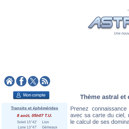
Une nouve
Thème astral et 
Prenez connaissance
Transits et éphémérides
avec sa carte du ciel, 
8 août, 05h07 T.U.
le calcul de ses domina
Soleil
15°42'
Lion
Lune
13°47'
Gémeaux