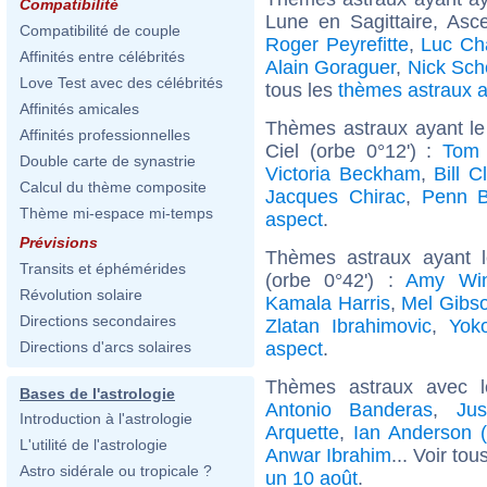
Compatibilité
Lune en Sagittaire, As
Compatibilité de couple
Roger Peyrefitte
,
Luc Ch
Affinités entre célébrités
Alain Goraguer
,
Nick Sch
Love Test avec des célébrités
tous les
thèmes astraux 
Affinités amicales
Thèmes astraux ayant le
Affinités professionnelles
Ciel (orbe 0°12') :
Tom 
Double carte de synastrie
Victoria Beckham
,
Bill C
Calcul du thème composite
Jacques Chirac
,
Penn B
Thème mi-espace mi-temps
aspect
.
Prévisions
Thèmes astraux ayant 
Transits et éphémérides
(orbe 0°42') :
Amy Win
Révolution solaire
Kamala Harris
,
Mel Gibs
Directions secondaires
Zlatan Ibrahimovic
,
Yok
aspect
.
Directions d'arcs solaires
Thèmes astraux avec 
Bases de l'astrologie
Antonio Banderas
,
Jus
Introduction à l'astrologie
Arquette
,
Ian Anderson (
L'utilité de l'astrologie
Anwar Ibrahim
... Voir tou
Astro sidérale ou tropicale ?
un 10 août
.