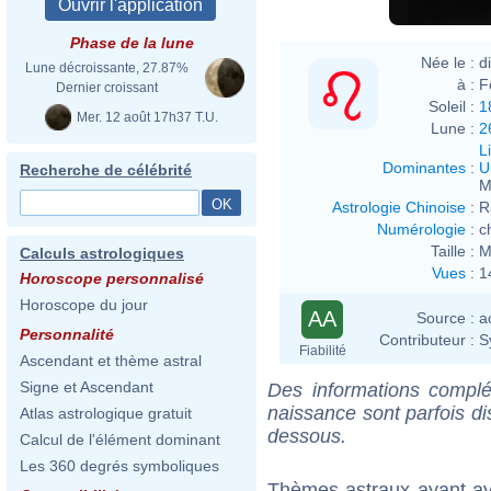
Phase de la lune
Née le :
d
Lune décroissante, 27.87%
à :
F
Dernier croissant
Soleil :
1
Mer. 12 août 17h37 T.U.
Lune :
2
L
Dominantes
:
U
Recherche de célébrité
M
Astrologie Chinoise
:
R
Numérologie
:
c
Taille :
M
Calculs astrologiques
Vues
:
1
Horoscope personnalisé
Horoscope du jour
AA
Source :
a
Personnalité
Contributeur :
S
Fiabilité
Ascendant et thème astral
Signe et Ascendant
Des informations complé
naissance sont parfois di
Atlas astrologique gratuit
dessous.
Calcul de l'élément dominant
Les 360 degrés symboliques
Thèmes astraux ayant a