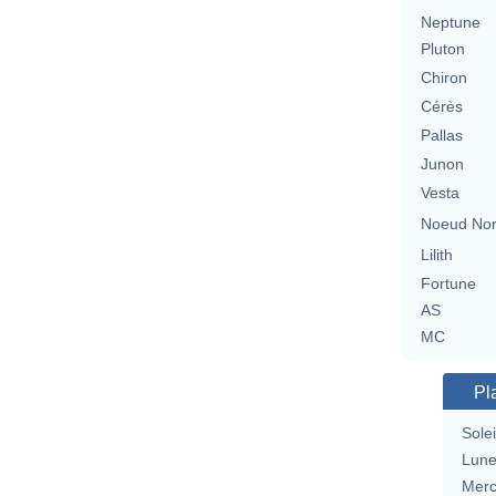
Neptune
Pluton
Chiron
Cérès
Pallas
Junon
Vesta
Noeud No
Lilith
Fortune
AS
MC
Pl
Solei
Lun
Merc