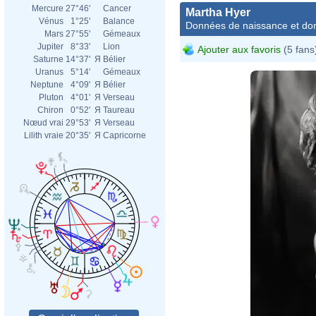
Mercure
27°46'
Cancer
Martha Hyer
Vénus
1°25'
Balance
Données de naissance et dom
Mars
27°55'
Gémeaux
Jupiter
8°33'
Lion
Ajouter aux favoris
(5 fans
Saturne
14°37'
Я
Bélier
Uranus
5°14'
Gémeaux
Neptune
4°09'
Я
Bélier
Pluton
4°01'
Я
Verseau
Chiron
0°52'
Я
Taureau
Nœud vrai
29°53'
Я
Verseau
Lilith vraie
20°35'
Я
Capricorne