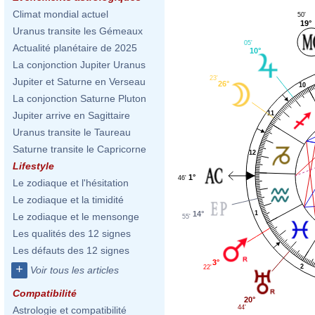
Climat mondial actuel
50'
19°
Uranus transite les Gémeaux
05'
Actualité planétaire de 2025
10°
La conjonction Jupiter Uranus
23'
Jupiter et Saturne en Verseau
26°
10
La conjonction Saturne Pluton
11
Jupiter arrive en Sagittaire
Uranus transite le Taureau
Saturne transite le Capricorne
12
Lifestyle
1°
46'
Le zodiaque et l'hésitation
Le zodiaque et la timidité
1
14°
Le zodiaque et le mensonge
55'
Les qualités des 12 signes
Les défauts des 12 signes
3°
+
2
22'
Voir tous les articles
Compatibilité
20°
44'
Astrologie et compatibilité