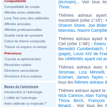
Compatibilité
(écrivain)
... Voir tous l
Three
.
Compatibilité de couple
Affinités entre célébrités
Thèmes astraux ayan
Love Test avec des célébrités
Ascendant (orbe 1°19') :
Affinités amicales
Sharon Stone
,
Joe Bide
Affinités professionnelles
Marceau
,
Naomi Campbel
Double carte de synastrie
Thèmes astraux ayant l
Calcul du thème composite
Ciel (orbe 1°48') :
Keanu
Thème mi-espace mi-temps
Benedict Cumberbatch
,
(pape)
,
Louis XIV de Fra
Prévisions
les
célébrités ayant cet a
Transits et éphémérides
Révolution solaire
Thèmes astraux avec 
Directions secondaires
Stromae
,
Liza Minnelli
Directions d'arcs solaires
Eckhart
,
James Taylor
,
tous les
thèmes astraux d
Bases de l'astrologie
Thèmes astraux ayant la
Introduction à l'astrologie
Nick Cannon
,
Alan Turin
L'utilité de l'astrologie
Thora Birch
,
François
Astro sidérale ou tropicale ?
Binard
... Voir tous les