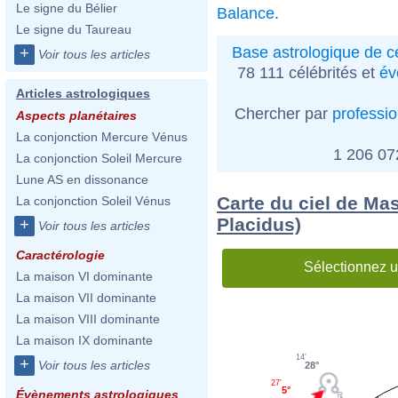
Le signe du Bélier
Balance
.
Le signe du Taureau
Base astrologique de cé
+
Voir tous les articles
78 111 célébrités et
év
Articles astrologiques
Chercher par
professi
Aspects planétaires
La conjonction Mercure Vénus
1 206 0
La conjonction Soleil Mercure
Lune AS en dissonance
Carte du ciel de Ma
La conjonction Soleil Vénus
Placidus)
+
Voir tous les articles
Caractérologie
Sélectionnez u
La maison VI dominante
La maison VII dominante
La maison VIII dominante
La maison IX dominante
14'
+
Voir tous les articles
28°
27'
5°
Évènements astrologiques