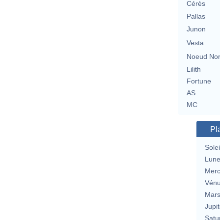
Cérès
Pallas
Junon
Vesta
Noeud No
Lilith
Fortune
AS
MC
Pl
Solei
Lun
Merc
Vén
Mar
Jupit
Satu