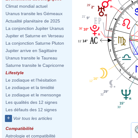
29'
Climat mondial actuel
2°
11
Uranus transite les Gémeaux
21'
9°
Actualité planétaire de 2025
La conjonction Jupiter Uranus
36'
10°
12
Jupiter et Saturne en Verseau
14°
11'
La conjonction Saturne Pluton
Jupiter arrive en Sagittaire
1
Uranus transite le Taureau
Saturne transite le Capricorne
2
Lifestyle
16°
Le zodiaque et l'hésitation
12'
Le zodiaque et la timidité
29°
Le zodiaque et le mensonge
32'
Les qualités des 12 signes
15°
30'
Les défauts des 12 signes
+
Voir tous les articles
Compatibilité
Astrologie et compatibilité