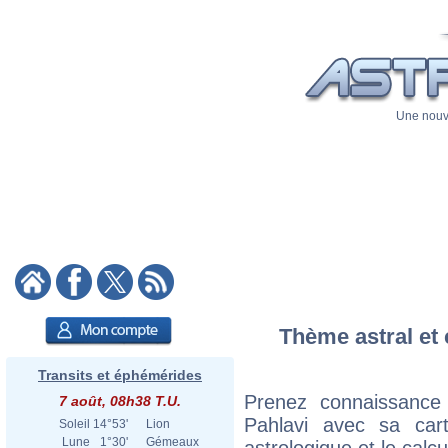
Une nouve
Thème astral et
Transits et éphémérides
Prenez connaissanc
7 août, 08h38 T.U.
Pahlavi avec sa cart
Soleil
14°53'
Lion
Lune
1°30'
Gémeaux
astrologique et le calc