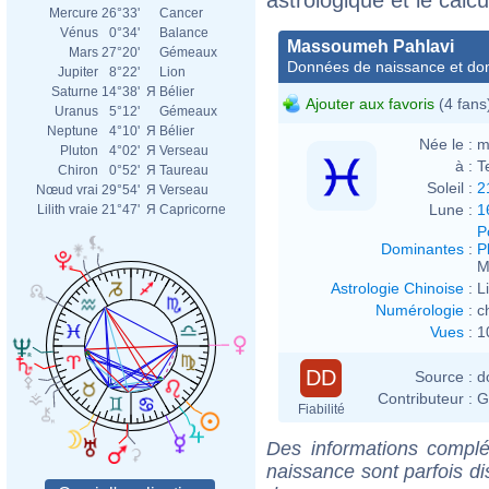
Mercure
26°33'
Cancer
Vénus
0°34'
Balance
Massoumeh Pahlavi
Mars
27°20'
Gémeaux
Données de naissance et dom
Jupiter
8°22'
Lion
Saturne
14°38'
Я
Bélier
Ajouter aux favoris
(4 fans
Uranus
5°12'
Gémeaux
Neptune
4°10'
Я
Bélier
Née le :
m
Pluton
4°02'
Я
Verseau
à :
T
Chiron
0°52'
Я
Taureau
Soleil :
2
Nœud vrai
29°54'
Я
Verseau
Lune :
1
Lilith vraie
21°47'
Я
Capricorne
P
Dominantes
:
P
M
Astrologie Chinoise
:
L
Numérologie
:
c
Vues
:
1
DD
Source :
d
Contributeur :
G
Fiabilité
Des informations complé
naissance sont parfois di