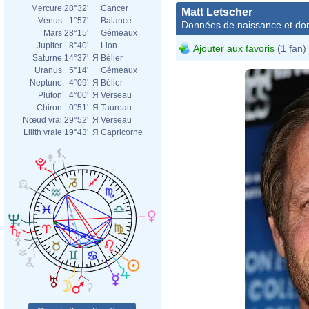
Mercure
28°32'
Cancer
Matt Letscher
Vénus
1°57'
Balance
Données de naissance et dom
Mars
28°15'
Gémeaux
Jupiter
8°40'
Lion
Ajouter aux favoris
(1 fan)
Saturne
14°37'
Я
Bélier
Uranus
5°14'
Gémeaux
Neptune
4°09'
Я
Bélier
Pluton
4°00'
Я
Verseau
Chiron
0°51'
Я
Taureau
Nœud vrai
29°52'
Я
Verseau
Lilith vraie
19°43'
Я
Capricorne