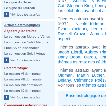
0°07') :
Shakira
,
Paris Hi
Le signe du Bélier
Cat
,
Stephen King
,
Lenny
Le signe du Taureau
les
célébrités ayant cet a
+
Voir tous les articles
Thèmes astraux ayant le
0°37') :
Nicole Kidman
Articles astrologiques
Evans (acteur)
,
Heath 
Aspects planétaires
Russell Crowe
,
James 
La conjonction Mercure Vénus
aspect
.
La conjonction Soleil Mercure
Thèmes astraux avec l
Lune AS en dissonance
Jacob Elordi
,
Aubrey Pl
La conjonction Soleil Vénus
Dany Boon
,
Garou
,
Chr
+
Voir tous les articles
thèmes astraux des célébr
Caractérologie
Thèmes astraux ayant l
La maison VI dominante
Oldman
,
Martin Luther
La maison VII dominante
Delany
,
Clémence Poés
Voir tous les
thèmes astra
La maison VIII dominante
La maison IX dominante
Base astrologique de
+
Voir tous les articles
Évènements astrologiques