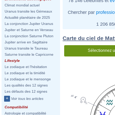
78 146 célébrités et
év
Climat mondial actuel
Uranus transite les Gémeaux
Chercher par
professi
Actualité planétaire de 2025
1 206 8
La conjonction Jupiter Uranus
Jupiter et Saturne en Verseau
La conjonction Saturne Pluton
Carte du ciel de Mat
Jupiter arrive en Sagittaire
Uranus transite le Taureau
Sélectionnez u
Saturne transite le Capricorne
Lifestyle
Le zodiaque et l'hésitation
Le zodiaque et la timidité
Le zodiaque et le mensonge
Les qualités des 12 signes
Les défauts des 12 signes
48'
4°
+
Voir tous les articles
Compatibilité
Astrologie et compatibilité