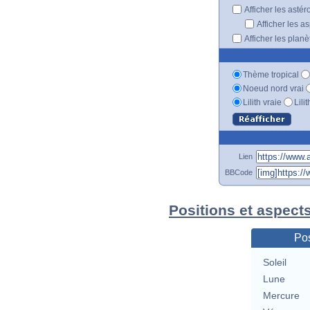
Afficher les astér
Afficher les a
Afficher les plan
Thème tropical
Noeud nord vrai
Lilith vraie
Lili
Lien
BBCode
Positions et aspect
Pos
Soleil
Lune
Mercure