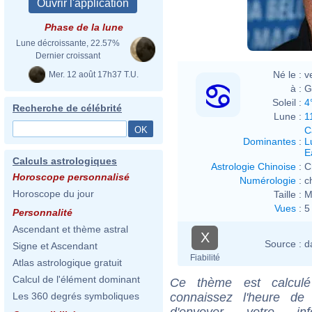
Phase de la lune
Lune décroissante, 22.57%
Dernier croissant
Né le :
v
Mer. 12 août 17h37 T.U.
à :
G
Soleil :
4
Recherche de célébrité
Lune :
1
C
Dominantes
:
L
E
Calculs astrologiques
Astrologie Chinoise
:
C
Horoscope personnalisé
Numérologie
:
c
Horoscope du jour
Taille :
M
Vues
:
5
Personnalité
Ascendant et thème astral
X
Source :
d
Signe et Ascendant
Fiabilité
Atlas astrologique gratuit
Calcul de l'élément dominant
Ce thème est calculé 
connaissez l'heure de
Les 360 degrés symboliques
d'envoyer votre i