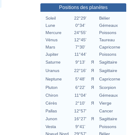
Positions des planètes
Soleil
22°29'
Bélier
Lune
0°34'
Gémeaux
Mercure
24°55'
Poissons
Vénus
12°45'
Taureau
Mars
7°30'
Capricorne
Jupiter
11°44'
Poissons
Saturne
9°13'
Я
Sagittaire
Uranus
22°16'
Я
Sagittaire
Neptune
5°48'
Я
Capricorne
Pluton
6°22'
Я
Scorpion
Chiron
11°04'
Gémeaux
Cérès
2°10'
Я
Vierge
Pallas
12°57'
Cancer
Junon
16°27'
Я
Sagittaire
Vesta
9°41'
Poissons
Noeud Nord
29°57'
Bélier