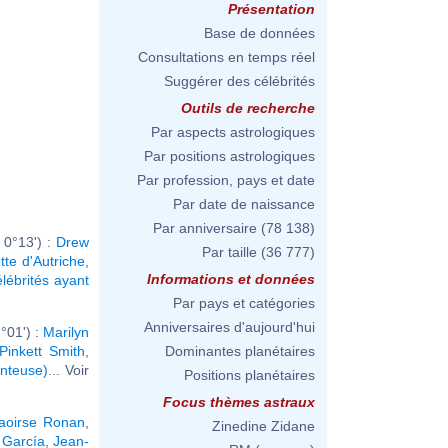
Présentation
Base de données
Consultations en temps réel
Suggérer des célébrités
Outils de recherche
Par aspects astrologiques
Par positions astrologiques
Par profession, pays et date
Par date de naissance
Par anniversaire
(78 138)
 0°13') :
Drew
Par taille
(36 777)
tte d'Autriche
,
Informations et données
élébrités ayant
Par pays et catégories
Anniversaires d'aujourd'hui
°01') :
Marilyn
Pinkett Smith
,
Dominantes planétaires
nteuse)
... Voir
Positions planétaires
Focus thèmes astraux
aoirse Ronan
,
Zinedine Zidane
 García
,
Jean-