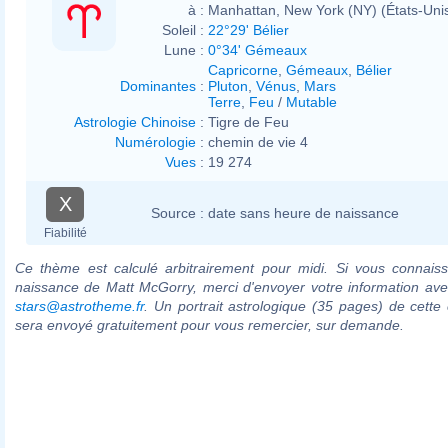
à :
Manhattan, New York (NY) (États-Uni
Soleil :
22°29' Bélier
Lune :
0°34' Gémeaux
Capricorne
,
Gémeaux
,
Bélier
Dominantes
:
Pluton
,
Vénus
,
Mars
Terre
,
Feu
/
Mutable
Astrologie Chinoise
:
Tigre de Feu
Numérologie
:
chemin de vie 4
Vues
:
19 274
X
Source :
date sans heure de naissance
Fiabilité
Ce thème est calculé arbitrairement pour midi. Si vous connaiss
naissance de Matt McGorry, merci d'envoyer votre information av
stars@astrotheme.fr
. Un portrait astrologique (35 pages) de cette 
sera envoyé gratuitement pour vous remercier, sur demande.