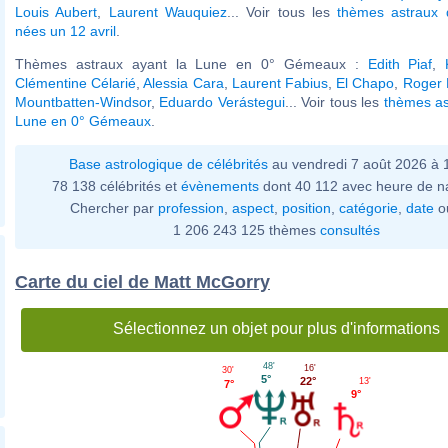
Louis Aubert
,
Laurent Wauquiez
... Voir tous les
thèmes astraux d
nées un 12 avril
.
Thèmes astraux ayant la Lune en 0° Gémeaux :
Edith Piaf
,
Clémentine Célarié
,
Alessia Cara
,
Laurent Fabius
,
El Chapo
,
Roger 
Mountbatten-Windsor
,
Eduardo Verástegui
... Voir tous les
thèmes as
Lune en 0° Gémeaux
.
Base astrologique de célébrités
au vendredi 7 août 2026 à
78 138 célébrités et
évènements
dont 40 112 avec heure de n
Chercher par
profession
,
aspect
,
position
,
catégorie
,
date
o
1 206 243 125 thèmes
consultés
Carte du ciel de Matt McGorry
Sélectionnez un objet pour plus d'informations
48'
16'
30'
5°
22°
13'
7°
9°