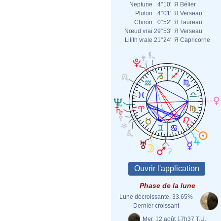
Neptune
4°10'
Я
Bélier
Pluton
4°01'
Я
Verseau
Chiron
0°52'
Я
Taureau
Nœud vrai
29°53'
Я
Verseau
Lilith vraie
21°24'
Я
Capricorne
Phase de la lune
Lune décroissante, 33.65%
Dernier croissant
Mer. 12 août 17h37 T.U.