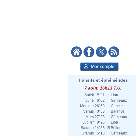
Transits et éphémérides
7 août, 16h13 T.U.
Soleil
15°11'
Lion
Lune
6°02'
Gémeaux
Mercure
26°59'
Cancer
Vénus
0°53'
Balance
Mars
27°33'
Gémeaux
Jupiter
8°26'
Lion
Saturne
14°38'
Я
Bélier
Uranus
5°13'
Gémeaux