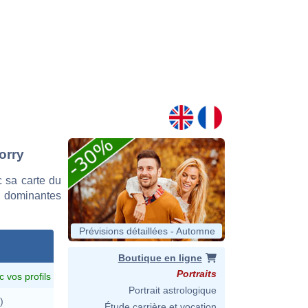
orry
 sa carte du
es dominantes
Prévisions détaillées - Automne
Boutique en ligne
Portraits
c vos profils
Portrait astrologique
)
Étude carrière et vocation