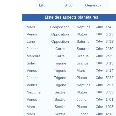
Lilith
9°30'
Gémeaux
Liste des aspects planétaires
Mars
Conjonction
Neptune
1°42'
Orbe
Vénus
Opposition
Pluton
6°23'
Orbe
Lune
Opposition
Saturne
8°39'
Orbe
Jupiter
Carré
Saturne
2°30'
Orbe
Mercure
Carré
Uranus
2°39'
Orbe
Soleil
Trigone
Uranus
0°13'
Orbe
Vénus
Trigone
Mars
5°14'
Orbe
Jupiter
Trigone
Pluton
5°22'
Orbe
Vénus
Trigone
Neptune
6°57'
Orbe
Neptune
Sextile
Pluton
0°33'
Orbe
Vénus
Sextile
Jupiter
1°01'
Orbe
Mars
Sextile
Pluton
1°08'
Orbe
Mars
Sextile
Jupiter
4°13'
Orbe