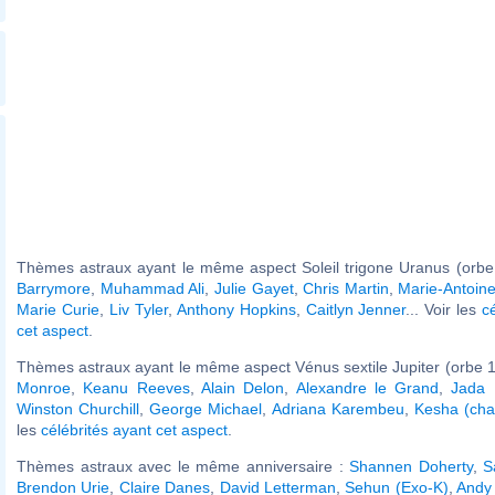
Thèmes astraux ayant le même aspect Soleil trigone Uranus (orbe
Barrymore
,
Muhammad Ali
,
Julie Gayet
,
Chris Martin
,
Marie-Antoine
Marie Curie
,
Liv Tyler
,
Anthony Hopkins
,
Caitlyn Jenner
... Voir les
c
cet aspect
.
Thèmes astraux ayant le même aspect Vénus sextile Jupiter (orbe 1
Monroe
,
Keanu Reeves
,
Alain Delon
,
Alexandre le Grand
,
Jada 
Winston Churchill
,
George Michael
,
Adriana Karembeu
,
Kesha (cha
les
célébrités ayant cet aspect
.
Thèmes astraux avec le même anniversaire :
Shannen Doherty
,
S
Brendon Urie
,
Claire Danes
,
David Letterman
,
Sehun (Exo-K)
,
Andy