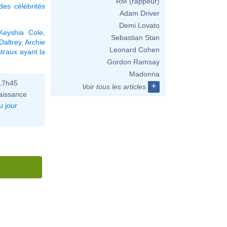
RM (rappeur)
es célébrités
Adam Driver
Demi Lovato
Keyshia Cole
,
Sebastian Stan
Daltrey
,
Archie
Leonard Cohen
traux ayant la
Gordon Ramsay
Madonna
 17h45
+
Voir tous les articles
aissance
u
jour