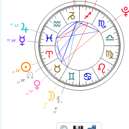
44'
11°
24°
55'
22°
29'
29°
57'
12°
45'
0°
34'
9°
30'