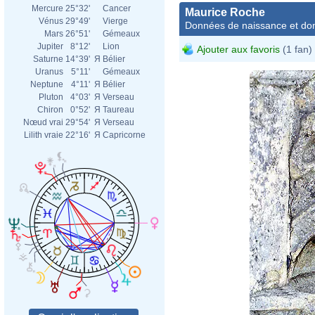
Mercure
25°32'
Cancer
Maurice Roche
Vénus
29°49'
Vierge
Données de naissance et dom
Mars
26°51'
Gémeaux
Jupiter
8°12'
Lion
Ajouter aux favoris
(1 fan)
Saturne
14°39'
Я
Bélier
Uranus
5°11'
Gémeaux
Neptune
4°11'
Я
Bélier
Pluton
4°03'
Я
Verseau
Chiron
0°52'
Я
Taureau
Nœud vrai
29°54'
Я
Verseau
Lilith vraie
22°16'
Я
Capricorne