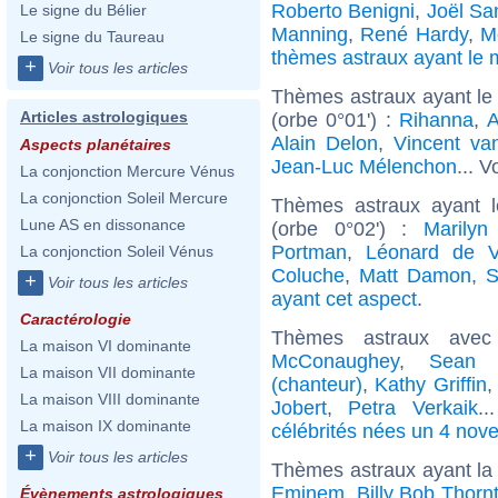
Roberto Benigni
,
Joël Sa
Le signe du Bélier
Manning
,
René Hardy
,
M
Le signe du Taureau
thèmes astraux ayant l
+
Voir tous les articles
Thèmes astraux ayant le
Articles astrologiques
(orbe 0°01') :
Rihanna
,
A
Alain Delon
,
Vincent v
Aspects planétaires
Jean-Luc Mélenchon
... V
La conjonction Mercure Vénus
La conjonction Soleil Mercure
Thèmes astraux ayant 
Lune AS en dissonance
(orbe 0°02') :
Marilyn
Portman
,
Léonard de V
La conjonction Soleil Vénus
Coluche
,
Matt Damon
,
S
+
Voir tous les articles
ayant cet aspect
.
Caractérologie
Thèmes astraux ave
La maison VI dominante
McConaughey
,
Sean 
La maison VII dominante
(chanteur)
,
Kathy Griffin
La maison VIII dominante
Jobert
,
Petra Verkaik
.
La maison IX dominante
célébrités nées un 4 nov
+
Voir tous les articles
Thèmes astraux ayant la
Eminem
,
Billy Bob Thorn
Évènements astrologiques