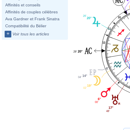
Affinités et conseils
Affinités de couples célèbres
26'
10
20°
Ava Gardner et Frank Sinatra
Compatibilité du Bélier
11
+
Voir tous les articles
12
20°
29'
1
14°
04'
19°
02'
6°
00'
17°
48'