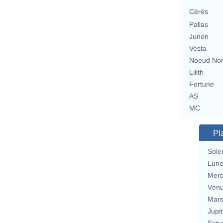
Cérès
Pallas
Junon
Vesta
Noeud No
Lilith
Fortune
AS
MC
Pl
Solei
Lun
Merc
Vén
Mar
Jupit
Satu