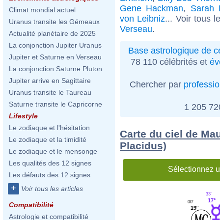
Gene Hackman
,
Sarah 
Climat mondial actuel
von Leibniz
... Voir tous 
Uranus transite les Gémeaux
Verseau
.
Actualité planétaire de 2025
La conjonction Jupiter Uranus
Base astrologique de cé
Jupiter et Saturne en Verseau
78 110 célébrités et
év
La conjonction Saturne Pluton
Jupiter arrive en Sagittaire
Chercher par
professi
Uranus transite le Taureau
Saturne transite le Capricorne
1 205 7
Lifestyle
Le zodiaque et l'hésitation
Carte du ciel de Ma
Le zodiaque et la timidité
Placidus)
Le zodiaque et le mensonge
Les qualités des 12 signes
Sélectionnez u
Les défauts des 12 signes
+
Voir tous les articles
33'
17°
00'
Compatibilité
19°
Astrologie et compatibilité