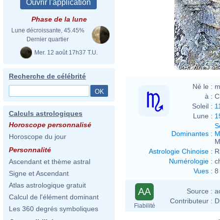
Phase de la lune
Lune décroissante, 45.45%
Dernier quartier
Mer. 12 août 17h37 T.U.
Recherche de célébrité
Né le :
m
à :
C
Soleil :
1
Calculs astrologiques
Lune :
1
Horoscope personnalisé
S
Dominantes
:
M
Horoscope du jour
M
Personnalité
Astrologie Chinoise
:
R
Numérologie
:
c
Ascendant et thème astral
Vues
:
8
Signe et Ascendant
Atlas astrologique gratuit
AA
Source :
a
Calcul de l'élément dominant
Contributeur :
D
Fiabilité
Les 360 degrés symboliques