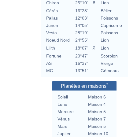
Chiron
25°10'
Я
Lion
Cérès
16°23'
Bélier
Pallas
12°03'
Poissons
Junon
14°05'
Capricorne
Vesta
28°19'
Poissons
Noeud Nord
24°55'
Lion
Lilith
18°07'
Я
Lion
Fortune
20°47'
Scorpion
AS
16°37'
Vierge
MC
13°51'
Gémeaux
*
Planètes en maisons
Soleil
Maison 6
Lune
Maison 4
Mercure
Maison 5
Vénus
Maison 7
Mars
Maison 5
Jupiter
Maison 10