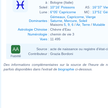
à :
Bologne (Italie)
Soleil :
10°16' Poissons
AS :
16°37' Vi
Lune :
6°05' Capricorne
MC :
13°51' G
Gémeaux
,
Capricorne
,
Vierge
Dominantes
:
Saturne
,
Mercure
,
Soleil
Maisons
5
,
9
,
6
/
Air
,
Terre
/
Mutable
Astrologie Chinoise
:
Chèvre d'Eau
Numérologie
:
chemin de vie 3
Vues
:
11 495
AA
Source :
acte de naissance ou registre d'état-ci
Contributeur :
Grazia Bordoni
Fiabilité
Des informations complémentaires sur la source de l'heure de n
parfois disponibles dans l'extrait de
biographie
ci-dessous.