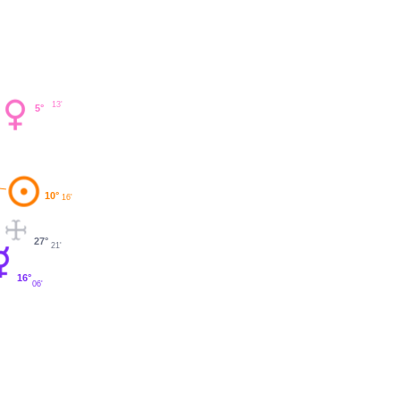
13'
5°
10°
16'
27°
21'
16°
06'