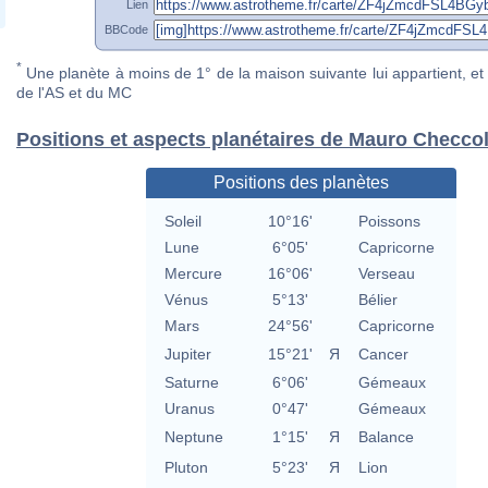
Lien
BBCode
*
Une planète à moins de 1° de la maison suivante lui appartient, et 
de l'AS et du MC
Positions et aspects planétaires de Mauro Checcol
Positions des planètes
Soleil
10°16'
Poissons
Lune
6°05'
Capricorne
Mercure
16°06'
Verseau
Vénus
5°13'
Bélier
Mars
24°56'
Capricorne
Jupiter
15°21'
Я
Cancer
Saturne
6°06'
Gémeaux
Uranus
0°47'
Gémeaux
Neptune
1°15'
Я
Balance
Pluton
5°23'
Я
Lion