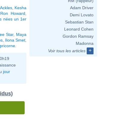
RM (rappeur)
Ackles
,
Kesha
Adam Driver
,
Ron Howard
,
Demi Lovato
és nées un 1er
Sebastian Stan
Leonard Cohen
ree Star
,
Maya
Gordon Ramsay
ps
,
Ilona Smet
,
Madonna
pricorne
.
+
Voir tous les articles
10h19
aissance
u
jour
idus)