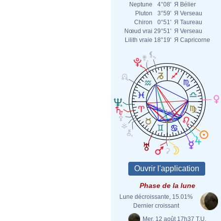
Neptune
4°08'
Я
Bélier
Pluton
3°59'
Я
Verseau
Chiron
0°51'
Я
Taureau
Nœud vrai
29°51'
Я
Verseau
Lilith vraie
18°19'
Я
Capricorne
Phase de la lune
Lune décroissante, 15.01%
Dernier croissant
Mer. 12 août 17h37 T.U.