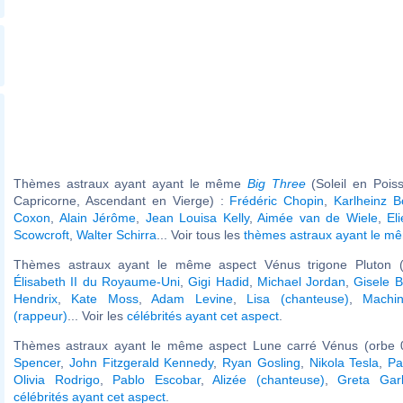
Thèmes astraux ayant ayant le même
Big Three
(Soleil en Pois
Capricorne, Ascendant en Vierge) :
Frédéric Chopin
,
Karlheinz 
Coxon
,
Alain Jérôme
,
Jean Louisa Kelly
,
Aimée van de Wiele
,
El
Scowcroft
,
Walter Schirra
... Voir tous les
thèmes astraux ayant le 
Thèmes astraux ayant le même aspect Vénus trigone Pluton (
Élisabeth II du Royaume-Uni
,
Gigi Hadid
,
Michael Jordan
,
Gisele 
Hendrix
,
Kate Moss
,
Adam Levine
,
Lisa (chanteuse)
,
Machi
(rappeur)
... Voir les
célébrités ayant cet aspect
.
Thèmes astraux ayant le même aspect Lune carré Vénus (orbe 
Spencer
,
John Fitzgerald Kennedy
,
Ryan Gosling
,
Nikola Tesla
,
Pa
Olivia Rodrigo
,
Pablo Escobar
,
Alizée (chanteuse)
,
Greta Gar
célébrités ayant cet aspect
.