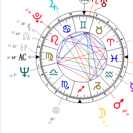
23'
5°
10
9
07'
18°
11
8
55'
24°
01'
11°
12
7
16°
37'
1
6
1°
15'
2
5
3
4
24°
56'
20°
6°
47'
05'