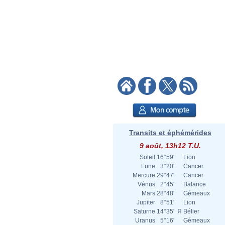
Transits et éphémérides
9 août, 13h12 T.U.
Soleil
16°59'
Lion
Lune
3°20'
Cancer
Mercure
29°47'
Cancer
Vénus
2°45'
Balance
Mars
28°48'
Gémeaux
Jupiter
8°51'
Lion
Saturne
14°35'
Я
Bélier
Uranus
5°16'
Gémeaux