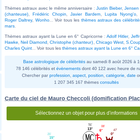
Thèmes astraux avec le même anniversaire :
Justin Bieber
,
Jensen 
(chanteuse)
,
Frédéric Chopin
,
Javier Bardem
,
Lupita Nyong'o
Roger Daltrey
,
Wonho
... Voir tous les
thèmes astraux des célébrit
mars
.
Thèmes astraux ayant la Lune en 6° Capricorne :
Adolf Hitler
,
Jeff
Hawke
,
Neil Diamond
,
Christophe (chanteur)
,
Chicago West
,
S.Cou
Charles Quint
... Voir tous les
thèmes astraux ayant la Lune en 6° Ca
Base astrologique de célébrités
au samedi 8 août 2026 à 
78 146 célébrités et
évènements
dont 40 122 avec heure de n
Chercher par
profession
,
aspect
,
position
,
catégorie
,
date
o
1 207 345 167 thèmes
consultés
Carte du ciel de Mauro Checcoli (domification Plac
Sélectionnez un objet pour plus d'informations
51'
06'
13°
47'
6°
0°
21'
15°