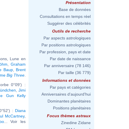
Présentation
Base de données
Consultations en temps réel
Suggérer des célébrités
Outils de recherche
Par aspects astrologiques
Par positions astrologiques
Par profession, pays et date
sons, Lune en
Par date de naissance
Böhm
,
Graham
Par anniversaire
(78 146)
ie Baup
,
Brent
Par taille
(36 779)
même
Big Three
.
Informations et données
orbe 0°09') :
Par pays et catégories
Bündchen
,
Jimi
Anniversaires d'aujourd'hui
ne Gun Kelly
Dominantes planétaires
Positions planétaires
0°52') :
Diana
Focus thèmes astraux
ul McCartney
,
bo
... Voir les
Zinedine Zidane