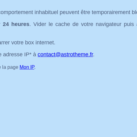
n comportement inhabituel peuvent être temporairement b
r 24 heures
. Vider le cache de votre navigateur puis 
rer votre box internet.
e adresse IP* à
contact@astrotheme.fr
.
le la page
Mon IP
.