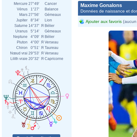
Mercure
27°49'
Cancer
Maxime Gonalons
Vénus
1°27'
Balance
Données de naissance et dom
Mars
27°56'
Gémeaux
Jupiter
8°34'
Lion
Ajouter aux favoris
(aucun 
Saturne
14°37'
Я
Bélier
Uranus
5°14'
Gémeaux
Neptune
4°09'
Я
Bélier
Pluton
4°00'
Я
Verseau
Chiron
0°51'
Я
Taureau
Nœud vrai
29°53'
Я
Verseau
Lilith vraie
20°32'
Я
Capricorne