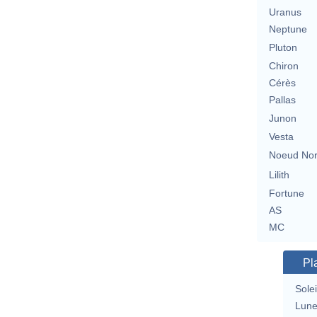
Uranus
Neptune
Pluton
Chiron
Cérès
Pallas
Junon
Vesta
Noeud No
Lilith
Fortune
AS
MC
Pl
Solei
Lun