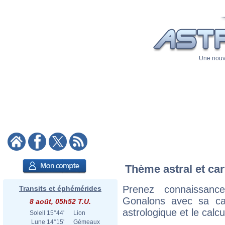
Une nouve
Thème astral et ca
Prenez connaissan
Transits et éphémérides
Gonalons avec sa cart
8 août, 05h52 T.U.
astrologique et le calc
Soleil
15°44'
Lion
Lune
14°15'
Gémeaux