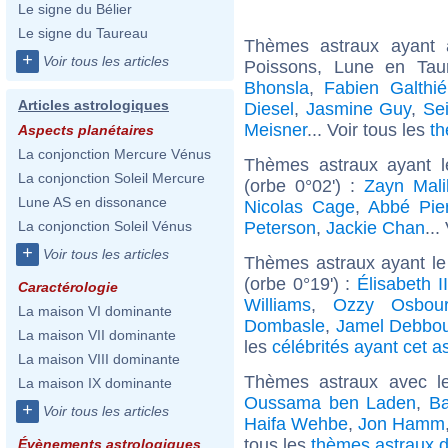
Le signe du Bélier
Le signe du Taureau
Thèmes astraux ayant
+
Voir tous les articles
Poissons, Lune en Tau
Bhonsla
,
Fabien Galthié
Articles astrologiques
Diesel
,
Jasmine Guy
,
Se
Meisner
... Voir tous les
th
Aspects planétaires
La conjonction Mercure Vénus
Thèmes astraux ayant l
La conjonction Soleil Mercure
(orbe 0°02') :
Zayn Mali
Lune AS en dissonance
Nicolas Cage
,
Abbé Pie
Peterson
,
Jackie Chan
...
La conjonction Soleil Vénus
+
Voir tous les articles
Thèmes astraux ayant le
(orbe 0°19') :
Élisabeth 
Caractérologie
Williams
,
Ozzy Osbou
La maison VI dominante
Dombasle
,
Jamel Debbo
La maison VII dominante
les
célébrités ayant cet a
La maison VIII dominante
Thèmes astraux avec l
La maison IX dominante
Oussama ben Laden
,
B
+
Voir tous les articles
Haifa Wehbe
,
Jon Hamm
tous les
thèmes astraux d
Évènements astrologiques