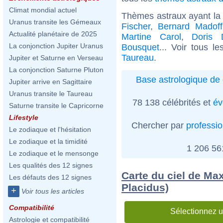
Climat mondial actuel
Thèmes astraux ayant la
Uranus transite les Gémeaux
Fischer
,
Bernard Madoff
Actualité planétaire de 2025
Martine Carol
,
Doris 
La conjonction Jupiter Uranus
Bousquet
... Voir tous l
Taureau
.
Jupiter et Saturne en Verseau
La conjonction Saturne Pluton
Base astrologique de 
Jupiter arrive en Sagittaire
Uranus transite le Taureau
78 138 célébrités et
év
Saturne transite le Capricorne
Lifestyle
Chercher par
professi
Le zodiaque et l'hésitation
Le zodiaque et la timidité
1 206 5
Le zodiaque et le mensonge
Les qualités des 12 signes
Carte du ciel de Ma
Les défauts des 12 signes
Placidus)
+
Voir tous les articles
Compatibilité
Sélectionnez u
Astrologie et compatibilité