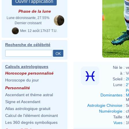
Phase de la lune
Lune décroissante, 27.55%
Dernier croissant
Mer. 12 août 17h37 T.U.
Recherche de célébrité
Calculs astrologiques
Né le :
v
à :
V
Horoscope personnalisé
Soleil :
2
Horoscope du jour
Lune :
2
Personnalité
P
Ascendant et thème astral
Dominantes
:
M
M
Signe et Ascendant
Astrologie Chinoise
:
S
Atlas astrologique gratuit
Numérologie
:
c
Calcul de l'élément dominant
Taille :
M
Les 360 degrés symboliques
Vues
:
1