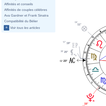
Affinités et conseils
Affinités de couples célèbres
Ava Gardner et Frank Sinatra
Compatibilité du Bélier
04'
11°
+
Voir tous les articles
11
57'
19°
38'
20°
12
23°
02'
1
2
15°