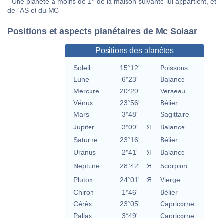
Une planète à moins de 1° de la maison suivante lui appartient, et 
de l'AS et du MC
Positions et aspects planétaires de Mc Solaar
Positions des planètes
Soleil
15°12'
Poissons
Lune
6°23'
Balance
Mercure
20°29'
Verseau
Vénus
23°56'
Bélier
Mars
3°48'
Sagittaire
Jupiter
3°09'
Я
Balance
Saturne
23°16'
Bélier
Uranus
2°41'
Я
Balance
Neptune
28°42'
Я
Scorpion
Pluton
24°01'
Я
Vierge
Chiron
1°46'
Bélier
Cérès
23°05'
Capricorne
Pallas
3°49'
Capricorne