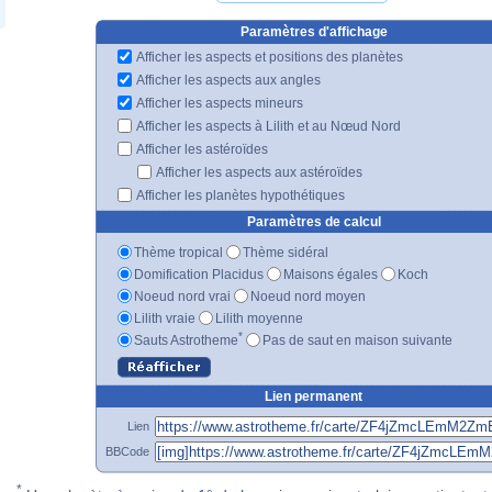
Paramètres d'affichage
Afficher les aspects et positions des planètes
Afficher les aspects aux angles
Afficher les aspects mineurs
Afficher les aspects à Lilith et au Nœud Nord
Afficher les astéroïdes
Afficher les aspects aux astéroïdes
Afficher les planètes hypothétiques
Paramètres de calcul
Thème tropical
Thème sidéral
Domification Placidus
Maisons égales
Koch
Noeud nord vrai
Noeud nord moyen
Lilith vraie
Lilith moyenne
*
Sauts Astrotheme
Pas de saut en maison suivante
Lien permanent
Lien
BBCode
*