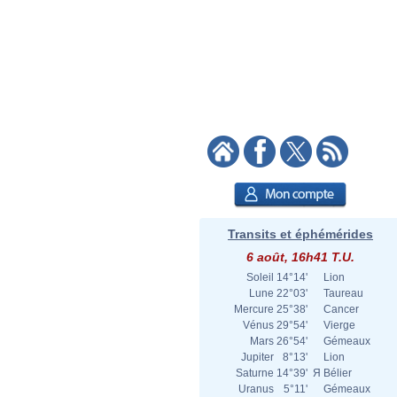
Transits et éphémérides
6 août, 16h41 T.U.
Soleil
14°14'
Lion
Lune
22°03'
Taureau
Mercure
25°38'
Cancer
Vénus
29°54'
Vierge
Mars
26°54'
Gémeaux
Jupiter
8°13'
Lion
Saturne
14°39'
Я
Bélier
Uranus
5°11'
Gémeaux