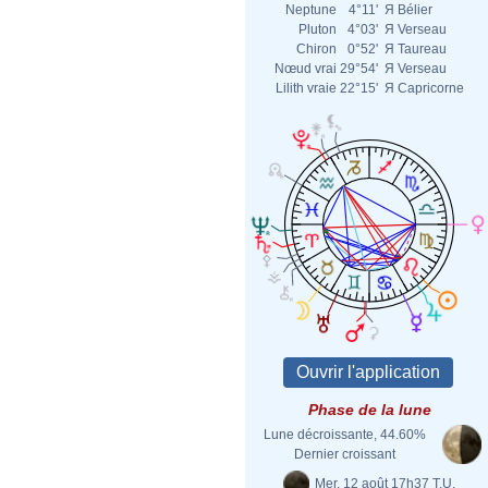
Neptune
4°11'
Я
Bélier
Pluton
4°03'
Я
Verseau
Chiron
0°52'
Я
Taureau
Nœud vrai
29°54'
Я
Verseau
Lilith vraie
22°15'
Я
Capricorne
Phase de la lune
Lune décroissante, 44.60%
Dernier croissant
Mer. 12 août 17h37 T.U.