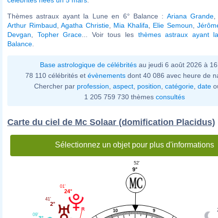
Thèmes astraux ayant la Lune en 6° Balance :
Ariana Grande
Arthur Rimbaud
,
Agatha Christie
,
Mia Khalifa
,
Elie Semoun
,
Jérôme
Devgan
,
Topher Grace
... Voir tous les
thèmes astraux ayant l
Balance
.
Base astrologique de célébrités
au jeudi 6 août 2026 à 1
78 110 célébrités et
évènements
dont 40 086 avec heure de n
Chercher par
profession
,
aspect
,
position
,
catégorie
,
date
o
1 205 759 730 thèmes
consultés
Carte du ciel de Mc Solaar (domification Placidus)
Sélectionnez un objet pour plus d'informations
52'
9°
01'
24°
41'
2°
10
9
09'
3°