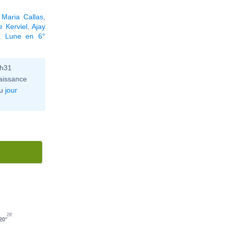
,
Maria Callas
,
 Kerviel
,
Ajay
a Lune en 6°
6h31
aissance
u
jour
28'
20°