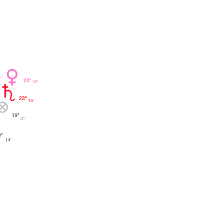
23°
56'
23°
16'
19°
31'
0°
14'