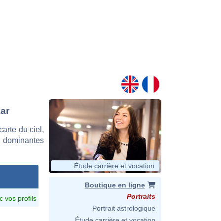
aar
arte du ciel,
s dominantes
Étude carrière et vocation
Boutique en ligne
Portraits
c vos profils
Portrait astrologique
Étude carrière et vocation