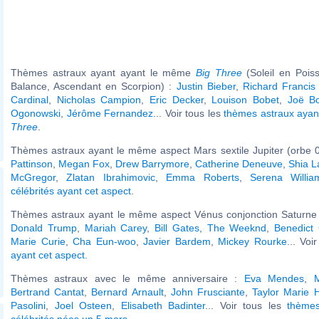
Thèmes astraux ayant ayant le même
Big Three
(Soleil en Pois
Balance, Ascendant en Scorpion) :
Justin Bieber
,
Richard Francis
Cardinal
,
Nicholas Campion
,
Eric Decker
,
Louison Bobet
,
Joë B
Ogonowski
,
Jérôme Fernandez
... Voir tous les
thèmes astraux aya
Three
.
Thèmes astraux ayant le même aspect Mars sextile Jupiter (orbe 0
Pattinson
,
Megan Fox
,
Drew Barrymore
,
Catherine Deneuve
,
Shia L
McGregor
,
Zlatan Ibrahimovic
,
Emma Roberts
,
Serena Willia
célébrités ayant cet aspect
.
Thèmes astraux ayant le même aspect Vénus conjonction Saturne (
Donald Trump
,
Mariah Carey
,
Bill Gates
,
The Weeknd
,
Benedict
Marie Curie
,
Cha Eun-woo
,
Javier Bardem
,
Mickey Rourke
... Voi
ayant cet aspect
.
Thèmes astraux avec le même anniversaire :
Eva Mendes
,
Bertrand Cantat
,
Bernard Arnault
,
John Frusciante
,
Taylor Marie Hi
Pasolini
,
Joel Osteen
,
Elisabeth Badinter
... Voir tous les
thèmes
célébrités nées un 5 mars
.