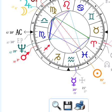
8
11
23'
6°
7
12
10°
42'
6
1
14°
47'
28°
42'
5
2
3°
48'
3
4
15°
12'
21°
20°
17'
29'