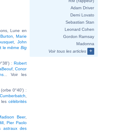
RM (rappeur)
Adam Driver
Demi Lovato
Sebastian Stan
Leonard Cohen
sons, Lune en
 Burton
,
Marie
Gordon Ramsay
ousquet
,
John
Madonna
nt le même
Big
+
Voir tous les articles
°38') :
Robert
aBeouf
,
Conor
ms
... Voir les
orbe 0°40') :
 Cumberbatch
,
r les
célébrités
Madison Beer
,
ll
,
Pier Paolo
 astraux des