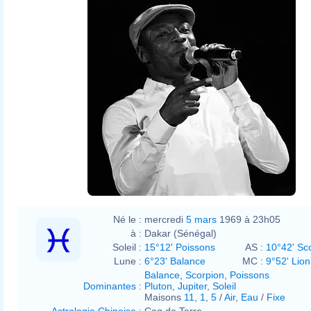
Né le :
mercredi
5 mars
1969 à 23h05
à :
Dakar (Sénégal)
Soleil :
15°12' Poissons
AS :
10°42' Sc
Lune :
6°23' Balance
MC :
9°52' Lion
Balance
,
Scorpion
,
Poissons
Dominantes
:
Pluton
,
Jupiter
,
Soleil
Maisons
11
,
1
,
5
/
Air
,
Eau
/
Fixe
Astrologie Chinoise
:
Coq de Terre