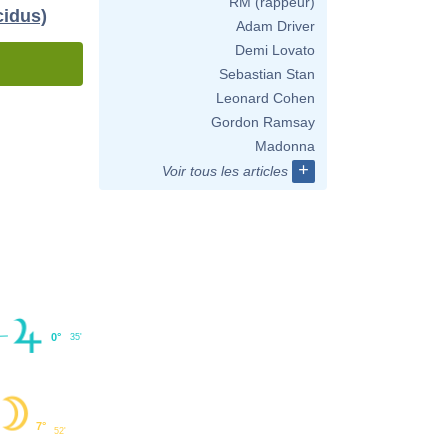
RM (rappeur)
cidus)
Adam Driver
Demi Lovato
Sebastian Stan
Leonard Cohen
Gordon Ramsay
Madonna
+
Voir tous les articles
0°
35'
7°
52'