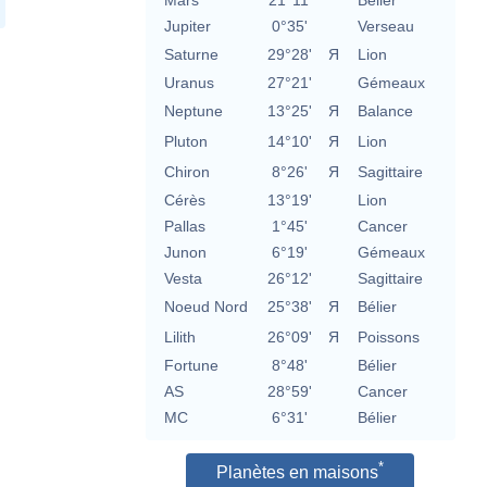
Mars
21°11'
Bélier
Jupiter
0°35'
Verseau
Saturne
29°28'
Я
Lion
Uranus
27°21'
Gémeaux
Neptune
13°25'
Я
Balance
Pluton
14°10'
Я
Lion
Chiron
8°26'
Я
Sagittaire
Cérès
13°19'
Lion
Pallas
1°45'
Cancer
Junon
6°19'
Gémeaux
Vesta
26°12'
Sagittaire
Noeud Nord
25°38'
Я
Bélier
Lilith
26°09'
Я
Poissons
Fortune
8°48'
Bélier
AS
28°59'
Cancer
MC
6°31'
Bélier
*
Planètes en maisons