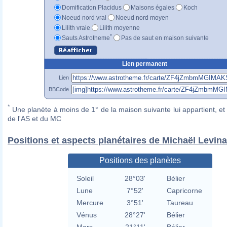
Domification Placidus
Maisons égales
Koch
Noeud nord vrai
Noeud nord moyen
Lilith vraie
Lilith moyenne
*
Sauts Astrotheme
Pas de saut en maison suivante
Lien permanent
Lien
BBCode
*
Une planète à moins de 1° de la maison suivante lui appartient, et 
de l'AS et du MC
Positions et aspects planétaires de Michaël Levin
Positions des planètes
Soleil
28°03'
Bélier
Lune
7°52'
Capricorne
Mercure
3°51'
Taureau
Vénus
28°27'
Bélier