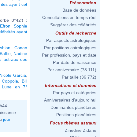
Présentation
rités ayant cet
Base de données
Consultations en temps réel
orbe 0°42') :
Suggérer des célébrités
Efron
,
Sophie
élébrités ayant
Outils de recherche
Par aspects astrologiques
shian
,
Conan
Par positions astrologiques
Baffie
,
Nadine
Par profession, pays et date
s astraux des
Par date de naissance
Par anniversaire
(78 111)
Nicole Garcia
,
Par taille
(36 772)
a Coppola
,
Bill
Informations et données
a Lune en 7°
Par pays et catégories
Anniversaires d'aujourd'hui
0h44
Dominantes planétaires
aissance
Positions planétaires
u
jour
Focus thèmes astraux
Zinedine Zidane