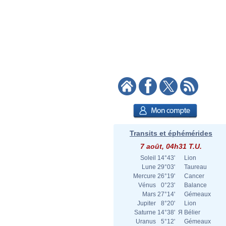
Transits et éphémérides
7 août, 04h31 T.U.
Soleil
14°43'
Lion
Lune
29°03'
Taureau
Mercure
26°19'
Cancer
Vénus
0°23'
Balance
Mars
27°14'
Gémeaux
Jupiter
8°20'
Lion
Saturne
14°38'
Я
Bélier
Uranus
5°12'
Gémeaux