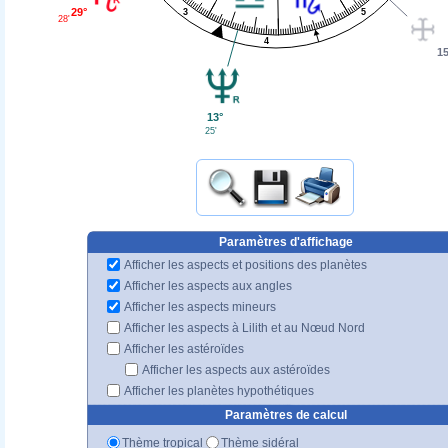
29°
3
5
28'
4
15
13°
25'
Paramètres d'affichage
Afficher les aspects et positions des planètes
Afficher les aspects aux angles
Afficher les aspects mineurs
Afficher les aspects à Lilith et au Nœud Nord
Afficher les astéroïdes
Afficher les aspects aux astéroïdes
Afficher les planètes hypothétiques
Paramètres de calcul
Thème tropical
Thème sidéral