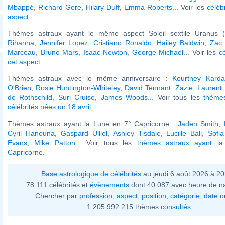
Mbappé
,
Richard Gere
,
Hilary Duff
,
Emma Roberts
... Voir les
céléb
aspect
.
Thèmes astraux ayant le même aspect Soleil sextile Uranus (
Rihanna
,
Jennifer Lopez
,
Cristiano Ronaldo
,
Hailey Baldwin
,
Zac 
Marceau
,
Bruno Mars
,
Isaac Newton
,
George Michael
... Voir les
c
cet aspect
.
Thèmes astraux avec le même anniversaire :
Kourtney Karda
O'Brien
,
Rosie Huntington-Whiteley
,
David Tennant
,
Zazie
,
Laurent 
de Rothschild
,
Suri Cruise
,
James Woods
... Voir tous les
thème
célébrités nées un 18 avril
.
Thèmes astraux ayant la Lune en 7° Capricorne :
Jaden Smith
,
Cyril Hanouna
,
Gaspard Ulliel
,
Ashley Tisdale
,
Lucille Ball
,
Sofi
Evans
,
Mike Patton
... Voir tous les
thèmes astraux ayant l
Capricorne
.
Base astrologique de célébrités
au jeudi 6 août 2026 à 2
78 111 célébrités et
évènements
dont 40 087 avec heure de n
Chercher par
profession
,
aspect
,
position
,
catégorie
,
date
o
1 205 992 215 thèmes
consultés