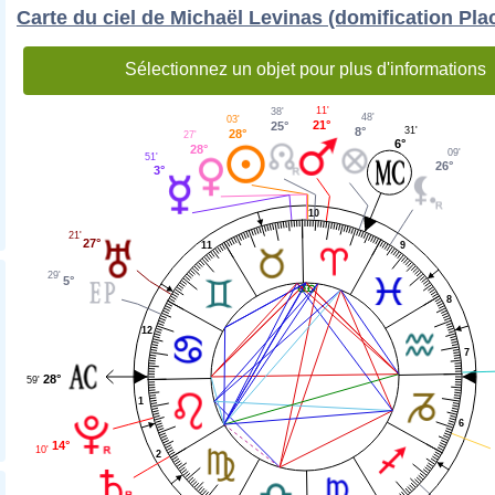
Carte du ciel de Michaël Levinas (domification Pla
Sélectionnez un objet pour plus d'informations
11'
38'
48'
03'
21°
25°
8°
31'
28°
27'
6°
28°
09'
51'
26°
3°
10
21'
27°
11
9
29'
5°
8
12
7
28°
59'
1
6
14°
10'
2