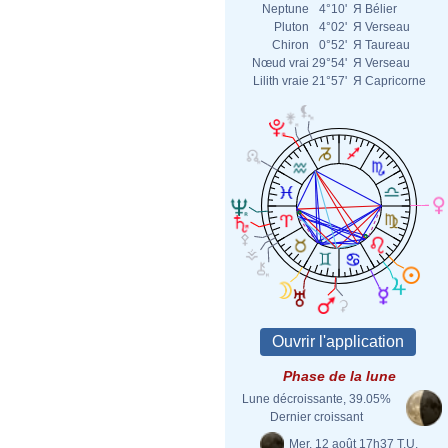
Neptune
4°10'
Я
Bélier
Pluton
4°02'
Я
Verseau
Chiron
0°52'
Я
Taureau
Nœud vrai
29°54'
Я
Verseau
Lilith vraie
21°57'
Я
Capricorne
Phase de la lune
Lune décroissante, 39.05%
Dernier croissant
Mer. 12 août 17h37 T.U.