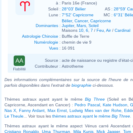
à :
Paris 16e (France)
Soleil :
28°03' Bélier
AS :
28°59' Ca
Lune :
7°52' Capricorne
MC :
6°31' Béli
Bélier
,
Cancer
,
Capricorne
Dominantes
:
Jupiter
,
Mars
,
Soleil
Maisons
10
,
6
,
7
/
Feu
,
Air
/
Cardinal
Astrologie Chinoise
:
Buffle de Terre
Numérologie
:
chemin de vie 9
Vues
:
16 091
AA
Source :
acte de naissance ou registre d'état-ci
Contributeur :
Astrotheme
Fiabilité
Des informations complémentaires sur la source de l'heure de n
parfois disponibles dans l'extrait de
biographie
ci-dessous.
Thèmes astraux ayant ayant le même
Big Three
(Soleil en Bé
Capricorne, Ascendant en Cancer) :
Pedro Pascal
,
Kate Hudson
,
G
Nas X
,
Fanny Ardant
,
Max Ernst
,
Ludwig Mies van der Rohe
,
Edd
Le Theule
... Voir tous les
thèmes astraux ayant le même
Big Three
.
Thèmes astraux ayant le même aspect Vénus carré Ascendant (
Cristiano Ronaldo
,
Uma Thurman
,
Mila Kunis
,
Mick Jagger
,
Tom 