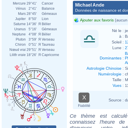
Mercure
29°41'
Cancer
Michael Ande
Vénus
2°41'
Balance
Données de naissance et dom
Mars
28°45'
Gémeaux
Jupiter
8°50'
Lion
Ajouter aux favoris
(aucun 
Saturne
14°36'
Я
Bélier
Uranus
5°16'
Gémeaux
Né le :
j
Neptune
4°08'
Я
Bélier
à :
B
Pluton
3°59'
Я
Verseau
Soleil :
1
Chiron
0°51'
Я
Taureau
Lune :
2
Nœud vrai
29°51'
Я
Verseau
B
Lilith vraie
18°26'
Я
Capricorne
Dominantes
:
P
Ai
Astrologie Chinoise
:
S
Numérologie
:
c
Taille :
M
Vues
:
1
X
Source :
d
Fiabilité
Ce thème est calculé 
connaissez l'heure de
d'envoyer votre i