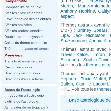
(orbe 0°56') :
Drew Barry
Compatibilité
Martin
,
Marie-Antoinett
Compatibilité de couple
Anthony Hopkins
,
Caitly
Affinités entre célébrités
aspect
.
Love Test avec des célébrités
Thèmes astraux ayant le
Affinités amicales
1°07') :
Britney Spears
,
Affinités professionnelles
Lipa
,
Jack Nicholson
,
Double carte de synastrie
Shakespeare
,
Jennie Ki
Calcul du thème composite
Thème mi-espace mi-temps
Thèmes astraux avec 
Travis Kelce
,
Imran 
Prévisions
Eisenberg
,
Sophie Favier
Transits et éphémérides
Voir tous les
thèmes astra
Révolution solaire
Thèmes astraux ayant
Directions secondaires
Hepburn
,
Trixie Mattel
,
E
Directions d'arcs solaires
Bailon
,
Camille Lacourt
Hill
... Voir tous les
thèmes
Bases de l'astrologie
Introduction à l'astrologie
Base astrologique de
L'utilité de l'astrologie
Astro sidérale ou tropicale ?