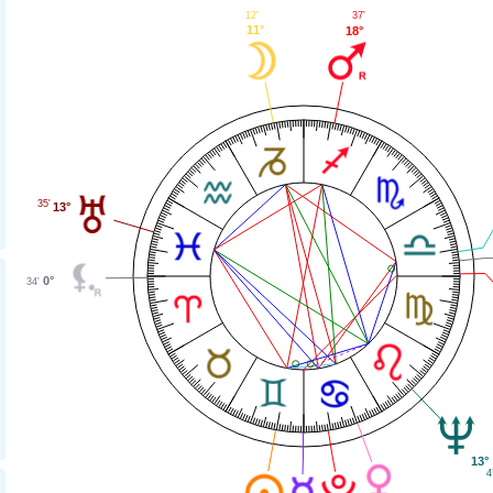
12'
37'
11°
18°
35'
13°
0°
34'
13°
4