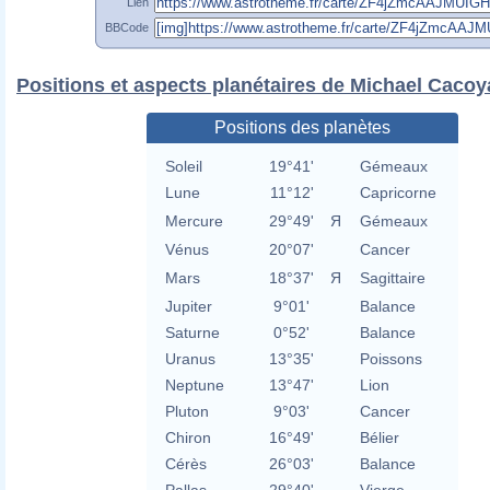
Lien
BBCode
Positions et aspects planétaires de Michael Cacoy
Positions des planètes
Soleil
19°41'
Gémeaux
Lune
11°12'
Capricorne
Mercure
29°49'
Я
Gémeaux
Vénus
20°07'
Cancer
Mars
18°37'
Я
Sagittaire
Jupiter
9°01'
Balance
Saturne
0°52'
Balance
Uranus
13°35'
Poissons
Neptune
13°47'
Lion
Pluton
9°03'
Cancer
Chiron
16°49'
Bélier
Cérès
26°03'
Balance