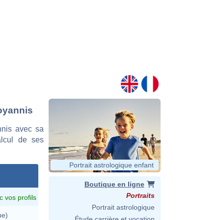
coyannis
nnis avec sa
alcul de ses
Portrait astrologique enfant
Boutique en ligne
Portraits
c vos profils
Portrait astrologique
ue)
Étude carrière et vocation