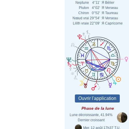
Neptune
4°11'
Я
Bélier
Pluton
4°02'
Я
Verseau
Chiron
0°52'
Я
Taureau
Nœud vrai
29°54'
Я
Verseau
Lilith vraie
22°09'
Я
Capricorne
Phase de la lune
Lune décroissante, 41.94%
Dernier croissant
Mer. 12 août 17h37 T.U.