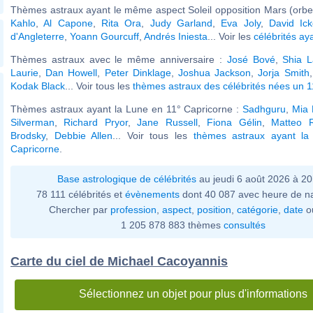
Thèmes astraux ayant le même aspect Soleil opposition Mars (orbe
Kahlo
,
Al Capone
,
Rita Ora
,
Judy Garland
,
Eva Joly
,
David Ic
d'Angleterre
,
Yoann Gourcuff
,
Andrés Iniesta
... Voir les
célébrités ay
Thèmes astraux avec le même anniversaire :
José Bové
,
Shia 
Laurie
,
Dan Howell
,
Peter Dinklage
,
Joshua Jackson
,
Jorja Smith
Kodak Black
... Voir tous les
thèmes astraux des célébrités nées un 11
Thèmes astraux ayant la Lune en 11° Capricorne :
Sadhguru
,
Mia 
Silverman
,
Richard Pryor
,
Jane Russell
,
Fiona Gélin
,
Matteo R
Brodsky
,
Debbie Allen
... Voir tous les
thèmes astraux ayant la
Capricorne
.
Base astrologique de célébrités
au jeudi 6 août 2026 à 2
78 111 célébrités et
évènements
dont 40 087 avec heure de n
Chercher par
profession
,
aspect
,
position
,
catégorie
,
date
o
1 205 878 883 thèmes
consultés
Carte du ciel de Michael Cacoyannis
Sélectionnez un objet pour plus d'informations