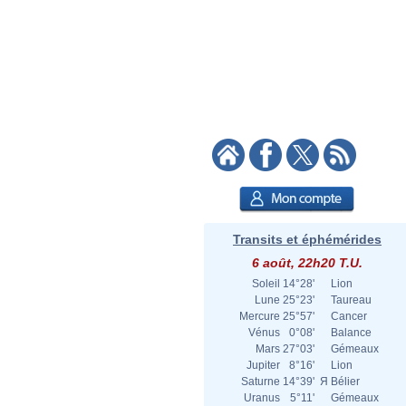
Transits et éphémérides
6 août, 22h20 T.U.
Soleil
14°28'
Lion
Lune
25°23'
Taureau
Mercure
25°57'
Cancer
Vénus
0°08'
Balance
Mars
27°03'
Gémeaux
Jupiter
8°16'
Lion
Saturne
14°39'
Я
Bélier
Uranus
5°11'
Gémeaux