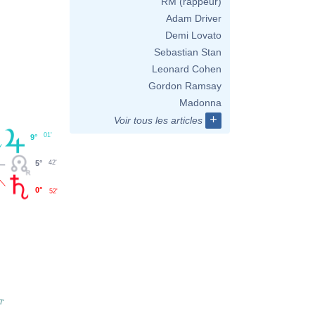
RM (rappeur)
Adam Driver
Demi Lovato
Sebastian Stan
Leonard Cohen
Gordon Ramsay
Madonna
+
Voir tous les articles
01'
9°
5°
42'
0°
52'
7'