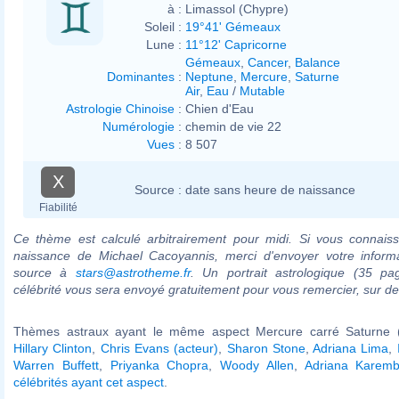
à :
Limassol (Chypre)
Soleil :
19°41' Gémeaux
Lune :
11°12' Capricorne
Gémeaux
,
Cancer
,
Balance
Dominantes
:
Neptune
,
Mercure
,
Saturne
Air
,
Eau
/
Mutable
Astrologie Chinoise
:
Chien d'Eau
Numérologie
:
chemin de vie 22
Vues
:
8 507
X
Source :
date sans heure de naissance
Fiabilité
Ce thème est calculé arbitrairement pour midi. Si vous connaiss
naissance de Michael Cacoyannis, merci d'envoyer votre inform
source à
stars@astrotheme.fr
. Un portrait astrologique (35 pa
célébrité vous sera envoyé gratuitement pour vous remercier, sur 
Thèmes astraux ayant le même aspect Mercure carré Saturne (
Hillary Clinton
,
Chris Evans (acteur)
,
Sharon Stone
,
Adriana Lima
,
Warren Buffett
,
Priyanka Chopra
,
Woody Allen
,
Adriana Karem
célébrités ayant cet aspect
.