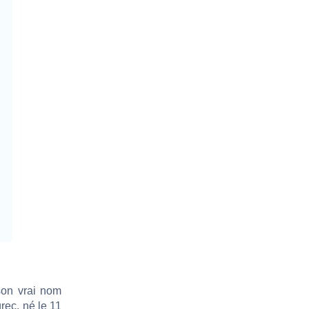
son vrai nom
rec, né le 11