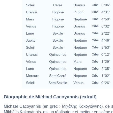
Soleil
Carré
Uranus
6°06'
Orbe
Uranus
Trigone
Pluton
4°31'
Orbe
Mars
Trigone
Neptune
4°50'
Orbe
Vénus
Trigone
Uranus
6°32'
Orbe
Lune
Sextile
Uranus
2°22'
Orbe
Jupiter
Sextile
Neptune
4°46'
Orbe
Soleil
Sextile
Neptune
5°53'
Orbe
Uranus
Quinconce
Neptune
0°12'
Orbe
Vénus
Quinconce
Mars
1°29'
Orbe
Lune
Quinconce
Neptune
2°35'
Orbe
Mercure
SemiCarré
Neptune
1°02'
Orbe
Soleil
SemiSextile
Vénus
0°26'
Orbe
Biographie de Michael Cacoyannis (extrait)
Michael Cacoyannis (en grec : Μιχάλης Κακογιάννης), de 
Mikhális Kakoyánnis, est un réalisateur et metteur en scène g