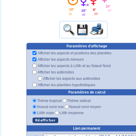
20°
19°
9°
29°
07'
41'
03'
49'
Paramètres d'affichage
Afficher les aspects et positions des planètes
Afficher les aspects mineurs
Afficher les aspects à Lilith et au Nœud Nord
Afficher les astéroïdes
Afficher les aspects aux astéroïdes
Afficher les planètes hypothétiques
Paramètres de calcul
Thème tropical
Thème sidéral
Noeud nord vrai
Noeud nord moyen
Lilith vraie
Lilith moyenne
Lien permanent