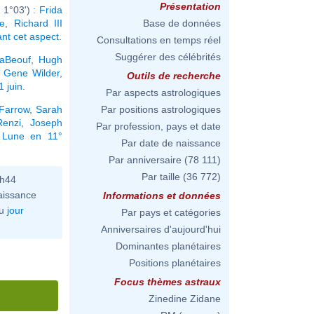
Présentation
 1°03') :
Frida
ke
,
Richard III
Base de données
ant cet aspect
.
Consultations en temps réel
Suggérer des célébrités
LaBeouf
,
Hugh
,
Gene Wilder
,
Outils de recherche
 juin
.
Par aspects astrologiques
Farrow
,
Sarah
Par positions astrologiques
enzi
,
Joseph
Par profession, pays et date
 Lune en 11°
Par date de naissance
Par anniversaire
(78 111)
Par taille
(36 772)
0h44
aissance
Informations et données
u
jour
Par pays et catégories
Anniversaires d'aujourd'hui
Dominantes planétaires
Positions planétaires
Focus thèmes astraux
Zinedine Zidane