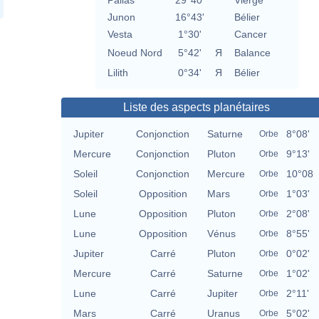
Pallas
29°40'
Vierge
Junon
16°43'
Bélier
Vesta
1°30'
Cancer
Noeud Nord
5°42'
Я
Balance
Lilith
0°34'
Я
Bélier
Liste des aspects planétaires
Jupiter
Conjonction
Saturne
8°08'
Orbe
Mercure
Conjonction
Pluton
9°13'
Orbe
Soleil
Conjonction
Mercure
10°08
Orbe
Soleil
Opposition
Mars
1°03'
Orbe
Lune
Opposition
Pluton
2°08'
Orbe
Lune
Opposition
Vénus
8°55'
Orbe
Jupiter
Carré
Pluton
0°02'
Orbe
Mercure
Carré
Saturne
1°02'
Orbe
Lune
Carré
Jupiter
2°11'
Orbe
Mars
Carré
Uranus
5°02'
Orbe