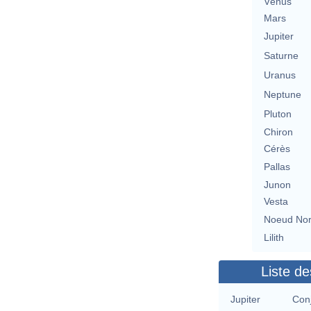
Vénus
Mars
Jupiter
Saturne
Uranus
Neptune
Pluton
Chiron
Cérès
Pallas
Junon
Vesta
Noeud No
Lilith
Liste de
Jupiter
Conj