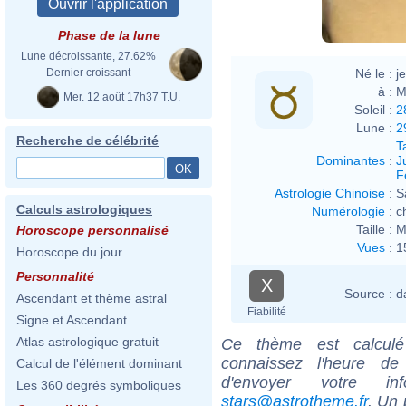
Phase de la lune
Lune décroissante, 27.62%
Né le :
j
Dernier croissant
à :
M
Mer. 12 août 17h37 T.U.
Soleil :
2
Lune :
2
Recherche de célébrité
T
Dominantes
:
J
F
Astrologie Chinoise
:
S
Calculs astrologiques
Numérologie
:
c
Taille :
M
Horoscope personnalisé
Vues
:
1
Horoscope du jour
Personnalité
X
Source :
d
Ascendant et thème astral
Fiabilité
Signe et Ascendant
Atlas astrologique gratuit
Ce thème est calculé 
connaissez l'heure d
Calcul de l'élément dominant
d'envoyer votre i
Les 360 degrés symboliques
stars@astrotheme.fr
. Un 