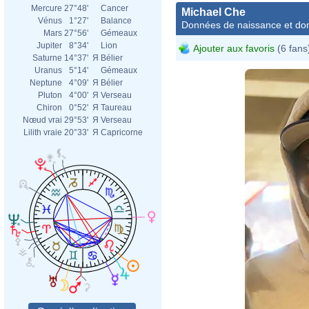
Mercure
27°48'
Cancer
Michael Che
Vénus
1°27'
Balance
Données de naissance et dom
Mars
27°56'
Gémeaux
Jupiter
8°34'
Lion
Ajouter aux favoris
(6 fans
Saturne
14°37'
Я
Bélier
Uranus
5°14'
Gémeaux
Neptune
4°09'
Я
Bélier
Pluton
4°00'
Я
Verseau
Chiron
0°52'
Я
Taureau
Nœud vrai
29°53'
Я
Verseau
Lilith vraie
20°33'
Я
Capricorne