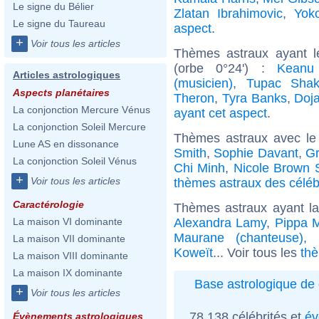
Le signe du Bélier
Zlatan Ibrahimovic
,
Yok
Le signe du Taureau
aspect
.
+
Voir tous les articles
Thèmes astraux ayant 
(orbe 0°24') :
Keanu
Articles astrologiques
(musicien)
,
Tupac Shak
Aspects planétaires
Theron
,
Tyra Banks
,
Doj
La conjonction Mercure Vénus
ayant cet aspect
.
La conjonction Soleil Mercure
Thèmes astraux avec le
Lune AS en dissonance
Smith
,
Sophie Davant
,
Gr
La conjonction Soleil Vénus
Chi Minh
,
Nicole Brown 
+
Voir tous les articles
thèmes astraux des céléb
Caractérologie
Thèmes astraux ayant l
Alexandra Lamy
,
Pippa M
La maison VI dominante
Maurane (chanteuse)
,
La maison VII dominante
Koweït
... Voir tous les
thè
La maison VIII dominante
La maison IX dominante
Base astrologique de 
+
Voir tous les articles
78 138 célébrités et
év
Évènements astrologiques