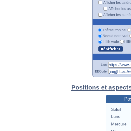
Afficher les astér
Afficher les a
Afficher les plan
Thème tropical
Noeud nord vrai
Lilith vraie
Lili
Lien
BBCode
Positions et aspect
Pos
Soleil
Lune
Mercure