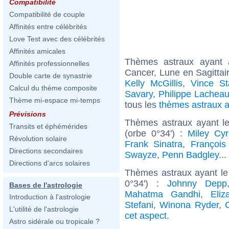
Compatibilité
Compatibilité de couple
Affinités entre célébrités
Love Test avec des célébrités
Affinités amicales
Thèmes astraux ayant
Affinités professionnelles
Cancer, Lune en Sagittai
Double carte de synastrie
Kelly McGillis
,
Vince St
Calcul du thème composite
Savary
,
Philippe Lachea
Thème mi-espace mi-temps
tous les
thèmes astraux 
Prévisions
Thèmes astraux ayant l
Transits et éphémérides
(orbe 0°34') :
Miley Cyr
Révolution solaire
Frank Sinatra
,
François 
Directions secondaires
Swayze
,
Penn Badgley
..
Directions d'arcs solaires
Thèmes astraux ayant le
0°34') :
Johnny Depp
Bases de l'astrologie
Mahatma Gandhi
,
Eliz
Introduction à l'astrologie
Stefani
,
Winona Ryder
,
C
L'utilité de l'astrologie
cet aspect
.
Astro sidérale ou tropicale ?