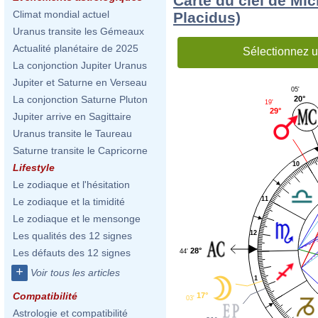
Carte du ciel de Mic
Climat mondial actuel
Placidus)
Uranus transite les Gémeaux
Actualité planétaire de 2025
Sélectionnez u
La conjonction Jupiter Uranus
Jupiter et Saturne en Verseau
05'
La conjonction Saturne Pluton
20°
19'
29°
Jupiter arrive en Sagittaire
Uranus transite le Taureau
Saturne transite le Capricorne
10
Lifestyle
Le zodiaque et l'hésitation
11
Le zodiaque et la timidité
Le zodiaque et le mensonge
12
Les qualités des 12 signes
28°
Les défauts des 12 signes
44'
+
Voir tous les articles
1
Compatibilité
17°
03'
Astrologie et compatibilité