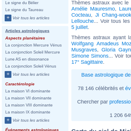
Thèmes astraux avec le
Le signe du Bélier
Amélie Mauresmo
,
Laur
Le signe du Taureau
Cocteau
,
Ji Chang-woo
+
Voir tous les articles
Lellouche
... Voir tous le
5 juillet
.
Articles astrologiques
Thèmes astraux ayant l
Aspects planétaires
Wolfgang Amadeus Moz
La conjonction Mercure Vénus
Musgraves
,
Gloria Gayn
La conjonction Soleil Mercure
Simone Simons
... Voir t
Lune AS en dissonance
17° Sagittaire
.
La conjonction Soleil Vénus
+
Base astrologique de
Voir tous les articles
Caractérologie
78 146 célébrités et
év
La maison VI dominante
La maison VII dominante
Chercher par
professi
La maison VIII dominante
La maison IX dominante
1 206 6
+
Voir tous les articles
Évènements astrologiques