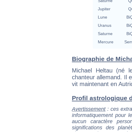
Saturne
Qu
Jupiter
Qu
Lune
BiQ
Uranus
BiQ
Saturne
BiQ
Mercure
Sem
Biographie de Michae
Michael Heltau (né le
chanteur allemand. Il e
vit maintenant en Autri
Profil astrologique d
Avertissement
: ces extra
informatiquement pour le
aucun caractère perso
significations des pla