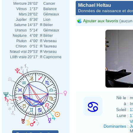
Mercure
28°02'
Cancer
Michael Heltau
Vénus
1°37'
Balance
Données de naissance et dom
Mars
28°02'
Gémeaux
Jupiter
8°36'
Lion
Ajouter aux favoris
(aucun 
Saturne
14°37'
Я
Bélier
Uranus
5°14'
Gémeaux
Neptune
4°09'
Я
Bélier
Pluton
4°00'
Я
Verseau
Chiron
0°51'
Я
Taureau
Nœud vrai
29°53'
Я
Verseau
Lilith vraie
20°17'
Я
Capricorne
Né le :
m
à :
I
Soleil :
1
Lune :
1
V
Dominantes
:
J
M