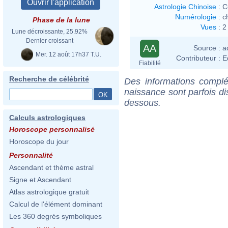
Astrologie Chinoise
:
C
Numérologie
:
c
Phase de la lune
Vues
:
2
Lune décroissante, 25.92%
Dernier croissant
AA
Source :
a
Mer. 12 août 17h37 T.U.
Contributeur :
E
Fiabilité
Recherche de célébrité
Des informations complé
naissance sont parfois di
dessous.
Calculs astrologiques
Horoscope personnalisé
Horoscope du jour
Personnalité
Ascendant et thème astral
Signe et Ascendant
Atlas astrologique gratuit
Calcul de l'élément dominant
Les 360 degrés symboliques