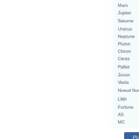
Mars
Jupiter
Saturne
Uranus
Neptune
Pluton
Chiron
Cérès
Pallas
Junon
Vesta
Noeud No
Lilith
Fortune
AS
MC
Pl