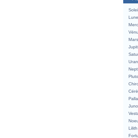
Solei
Lun
Merc
Vén
Mar
Jupit
Satu
Uran
Nept
Plut
Chir
Cérè
Pall
Jun
Vest
Noeu
Lilith
Fort