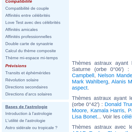
Compatibilité
Compatibilité de couple
Affinités entre célébrités
Love Test avec des célébrités
Affinités amicales
Affinités professionnelles
Double carte de synastrie
Calcul du thème composite
Thème mi-espace mi-temps
Thèmes astraux ayant 
Prévisions
Saturne (orbe 0°06') 
Transits et éphémérides
Campbell
,
Nelson Mande
Révolution solaire
Mark Wahlberg
,
Alanis M
Directions secondaires
aspect
.
Directions d'arcs solaires
Thèmes astraux ayant l
(orbe 0°42') :
Donald Tr
Bases de l'astrologie
Moore
,
Kamala Harris
,
P
Introduction à l'astrologie
Lisa Bonet
... Voir les
célé
L'utilité de l'astrologie
Thèmes astraux avec l
Astro sidérale ou tropicale ?