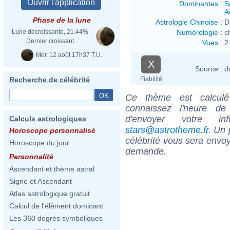
Dominantes
:
S
Ai
Phase de la lune
Astrologie Chinoise
:
D
Numérologie
:
c
Lune décroissante, 21.44%
Dernier croissant
Vues
:
2
Mer. 12 août 17h37 T.U.
X
Source :
d
Fiabilité
Recherche de célébrité
Ce thème est calculé 
connaissez l'heure de
d'envoyer votre i
Calculs astrologiques
stars@astrotheme.fr
. Un 
Horoscope personnalisé
célébrité vous sera envoy
Horoscope du jour
demande.
Personnalité
Ascendant et thème astral
Signe et Ascendant
Atlas astrologique gratuit
Calcul de l'élément dominant
Les 360 degrés symboliques