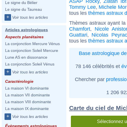
ASAP Rocky
,
Zlatan Ib
Le signe du Bélier
Tommy Lee
,
Michele Mor
Le signe du Taureau
tous les
thèmes astraux d
+
Voir tous les articles
Thèmes astraux ayant la 
Chamfort
,
Nicole Anisto
Articles astrologiques
Guattari
,
Nicolas Peyra
Aspects planétaires
tous les
thèmes astraux a
La conjonction Mercure Vénus
La conjonction Soleil Mercure
Base astrologique de
Lune AS en dissonance
La conjonction Soleil Vénus
78 146 célébrités et
év
+
Voir tous les articles
Chercher par
professi
Caractérologie
La maison VI dominante
1 206 9
La maison VII dominante
La maison VIII dominante
Carte du ciel de Mic
La maison IX dominante
+
Voir tous les articles
Sélectionnez u
Évènements astrologiques