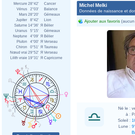
Mercure
28°42'
Cancer
Michel Melki
Vénus
2°03'
Balance
Données de naissance et dom
Mars
28°20'
Gémeaux
Jupiter
8°42'
Lion
Ajouter aux favoris
(aucun 
Saturne
14°36'
Я
Bélier
Uranus
5°15'
Gémeaux
Neptune
4°09'
Я
Bélier
Pluton
4°00'
Я
Verseau
Chiron
0°51'
Я
Taureau
Nœud vrai
29°52'
Я
Verseau
Lilith vraie
19°31'
Я
Capricorne
Né le :
v
à :
P
Soleil :
1
Lune :
9
B