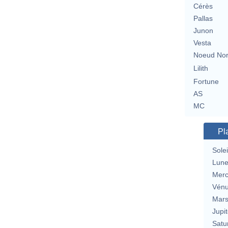
Cérès
Pallas
Junon
Vesta
Noeud No
Lilith
Fortune
AS
MC
Pl
Solei
Lun
Merc
Vén
Mar
Jupit
Satu