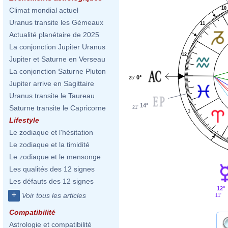
10
Climat mondial actuel
Uranus transite les Gémeaux
11
Actualité planétaire de 2025
La conjonction Jupiter Uranus
12
Jupiter et Saturne en Verseau
La conjonction Saturne Pluton
0°
25'
Jupiter arrive en Sagittaire
Uranus transite le Taureau
14°
Saturne transite le Capricorne
21'
1
Lifestyle
Le zodiaque et l'hésitation
Le zodiaque et la timidité
Le zodiaque et le mensonge
Les qualités des 12 signes
Les défauts des 12 signes
12°
+
Voir tous les articles
11'
Compatibilité
Astrologie et compatibilité