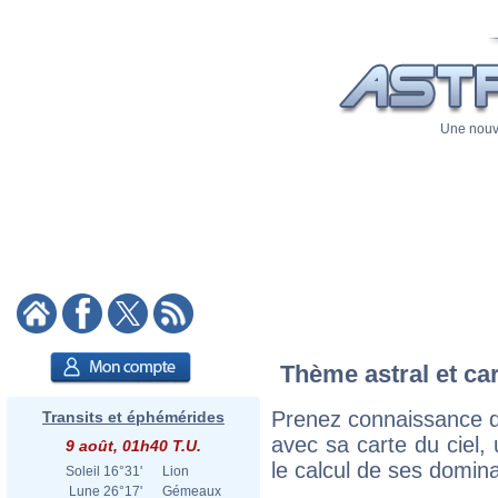
Une nouve
Thème astral et ca
Prenez connaissance d
Transits et éphémérides
avec sa carte du ciel, 
9 août, 01h40 T.U.
le calcul de ses domina
Soleil
16°31'
Lion
Lune
26°17'
Gémeaux