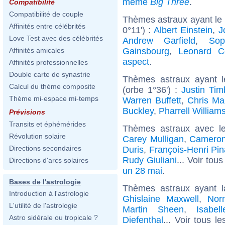
même
Big Three
.
Compatibilité
Compatibilité de couple
Thèmes astraux ayant le 
Affinités entre célébrités
0°11') :
Albert Einstein
,
J
Love Test avec des célébrités
Andrew Garfield
,
Sop
Gainsbourg
,
Leonard C
Affinités amicales
aspect
.
Affinités professionnelles
Double carte de synastrie
Thèmes astraux ayant 
Calcul du thème composite
(orbe 1°36') :
Justin Tim
Thème mi-espace mi-temps
Warren Buffett
,
Chris Mar
Buckley
,
Pharrell William
Prévisions
Transits et éphémérides
Thèmes astraux avec l
Révolution solaire
Carey Mulligan
,
Cameron
Directions secondaires
Duris
,
François-Henri Pin
Rudy Giuliani
... Voir tou
Directions d'arcs solaires
un 28 mai
.
Bases de l'astrologie
Thèmes astraux ayant 
Introduction à l'astrologie
Ghislaine Maxwell
,
Nor
L'utilité de l'astrologie
Martin Sheen
,
Isabel
Astro sidérale ou tropicale ?
Diefenthal
... Voir tous l