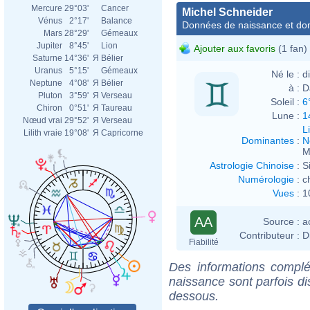
Mercure
29°03'
Cancer
Michel Schneider
Vénus
2°17'
Balance
Données de naissance et dom
Mars
28°29'
Gémeaux
Jupiter
8°45'
Lion
Ajouter aux favoris
(1 fan)
Saturne
14°36'
Я
Bélier
Uranus
5°15'
Gémeaux
Né le :
d
Neptune
4°08'
Я
Bélier
à :
D
Pluton
3°59'
Я
Verseau
Soleil :
6
Chiron
0°51'
Я
Taureau
Lune :
1
Nœud vrai
29°52'
Я
Verseau
L
Lilith vraie
19°08'
Я
Capricorne
Dominantes
:
N
M
Astrologie Chinoise
:
S
Numérologie
:
c
Vues
:
1
AA
Source :
a
Contributeur :
D
Fiabilité
Des informations complé
naissance sont parfois di
dessous.