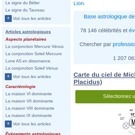
Lion
.
Le signe du Bélier
Le signe du Taureau
Base astrologique de
+
Voir tous les articles
78 146 célébrités et
év
Articles astrologiques
Aspects planétaires
Chercher par
professi
La conjonction Mercure Vénus
La conjonction Soleil Mercure
1 207 0
Lune AS en dissonance
La conjonction Soleil Vénus
Carte du ciel de Mi
+
Voir tous les articles
Placidus)
Caractérologie
La maison VI dominante
Sélectionnez u
La maison VII dominante
La maison VIII dominante
44'
16
La maison IX dominante
06'
22°
+
Voir tous les articles
Évènements astrologiques