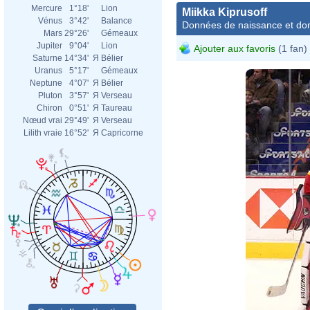
Mercure
1°18'
Lion
Miikka Kiprusoff
Vénus
3°42'
Balance
Données de naissance et dom
Mars
29°26'
Gémeaux
Jupiter
9°04'
Lion
Ajouter aux favoris
(1 fan)
Saturne
14°34'
Я
Bélier
Uranus
5°17'
Gémeaux
Neptune
4°07'
Я
Bélier
Pluton
3°57'
Я
Verseau
Chiron
0°51'
Я
Taureau
Nœud vrai
29°49'
Я
Verseau
Lilith vraie
16°52'
Я
Capricorne