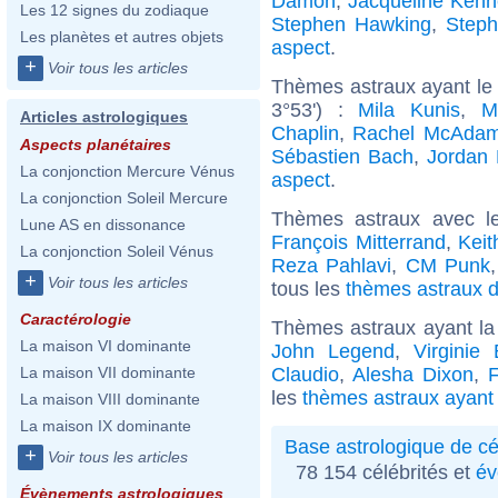
Damon
,
Jacqueline Kenn
Les 12 signes du zodiaque
Stephen Hawking
,
Steph
Les planètes et autres objets
aspect
.
+
Voir tous les articles
Thèmes astraux ayant le
3°53') :
Mila Kunis
,
M
Articles astrologiques
Chaplin
,
Rachel McAda
Aspects planétaires
Sébastien Bach
,
Jordan 
La conjonction Mercure Vénus
aspect
.
La conjonction Soleil Mercure
Thèmes astraux avec l
Lune AS en dissonance
François Mitterrand
,
Keit
La conjonction Soleil Vénus
Reza Pahlavi
,
CM Punk
+
Voir tous les articles
tous les
thèmes astraux d
Caractérologie
Thèmes astraux ayant la 
La maison VI dominante
John Legend
,
Virginie 
Claudio
,
Alesha Dixon
,
La maison VII dominante
les
thèmes astraux ayant 
La maison VIII dominante
La maison IX dominante
Base astrologique de cé
+
Voir tous les articles
78 154 célébrités et
év
Évènements astrologiques