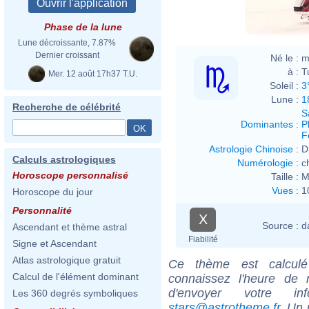
Phase de la lune
Lune décroissante, 7.87%
Dernier croissant
Né le :
m
à :
T
Mer. 12 août 17h37 T.U.
Soleil :
3
Lune :
1
Recherche de célébrité
S
Dominantes
:
P
F
Astrologie Chinoise
:
D
Calculs astrologiques
Numérologie
:
c
Horoscope personnalisé
Taille :
M
Vues
:
1
Horoscope du jour
Personnalité
X
Source :
d
Ascendant et thème astral
Fiabilité
Signe et Ascendant
Atlas astrologique gratuit
Ce thème est calculé 
Calcul de l'élément dominant
connaissez l'heure de 
d'envoyer votre i
Les 360 degrés symboliques
stars@astrotheme.fr
. Un 