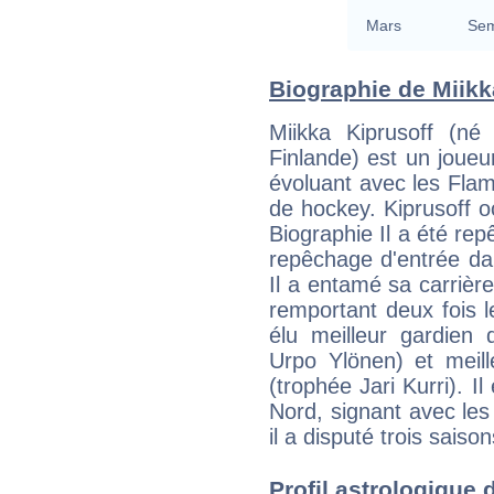
Mars
Sem
Biographie de Miikka
Miikka Kiprusoff (n
Finlande) est un joueu
évoluant avec les Flam
de hockey. Kiprusoff o
Biographie Il a été re
repêchage d'entrée da
Il a entamé sa carrièr
remportant deux fois 
élu meilleur gardien
Urpo Ylönen) et meill
(trophée Jari Kurri). I
Nord, signant avec le
il a disputé trois sais
Profil astrologique 