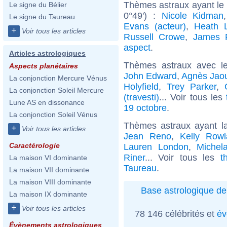
Thèmes astraux ayant le
Le signe du Bélier
0°49') :
Nicole Kidman
Le signe du Taureau
Evans (acteur)
,
Heath 
+
Voir tous les articles
Russell Crowe
,
James 
aspect
.
Articles astrologiques
Thèmes astraux avec l
Aspects planétaires
John Edward
,
Agnès Jaou
La conjonction Mercure Vénus
Holyfield
,
Trey Parker
,
La conjonction Soleil Mercure
(travesti)
... Voir tous les
Lune AS en dissonance
19 octobre
.
La conjonction Soleil Vénus
Thèmes astraux ayant l
+
Voir tous les articles
Jean Reno
,
Kelly Rowl
Caractérologie
Lauren London
,
Michel
Riner
... Voir tous les
t
La maison VI dominante
Taureau
.
La maison VII dominante
La maison VIII dominante
Base astrologique de
La maison IX dominante
+
Voir tous les articles
78 146 célébrités et
év
Évènements astrologiques