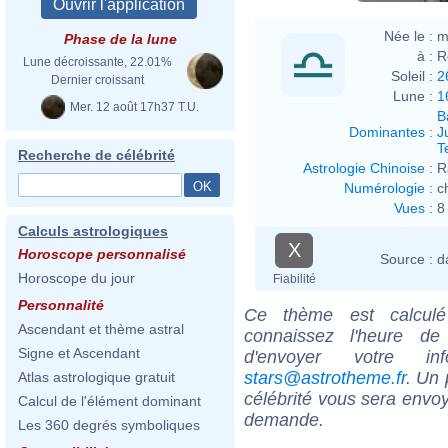
Née le :
m
Phase de la lune
à :
R
Lune décroissante, 22.01%
Soleil :
2
Dernier croissant
Lune :
1
Mer. 12 août 17h37 T.U.
B
Dominantes
:
J
T
Recherche de célébrité
Astrologie Chinoise
:
R
Numérologie
:
c
Vues
:
8
Calculs astrologiques
X
Horoscope personnalisé
Source :
d
Horoscope du jour
Fiabilité
Personnalité
Ce thème est calculé 
Ascendant et thème astral
connaissez l'heure d
Signe et Ascendant
d'envoyer votre i
stars@astrotheme.fr
. Un 
Atlas astrologique gratuit
célébrité vous sera envoy
Calcul de l'élément dominant
demande.
Les 360 degrés symboliques