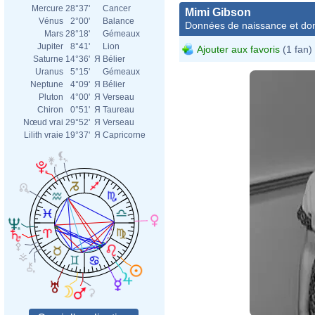
Mercure
28°37'
Cancer
Mimi Gibson
Vénus
2°00'
Balance
Données de naissance et dom
Mars
28°18'
Gémeaux
Jupiter
8°41'
Lion
Ajouter aux favoris
(1 fan)
Saturne
14°36'
Я
Bélier
Uranus
5°15'
Gémeaux
Neptune
4°09'
Я
Bélier
Pluton
4°00'
Я
Verseau
Chiron
0°51'
Я
Taureau
Nœud vrai
29°52'
Я
Verseau
Lilith vraie
19°37'
Я
Capricorne