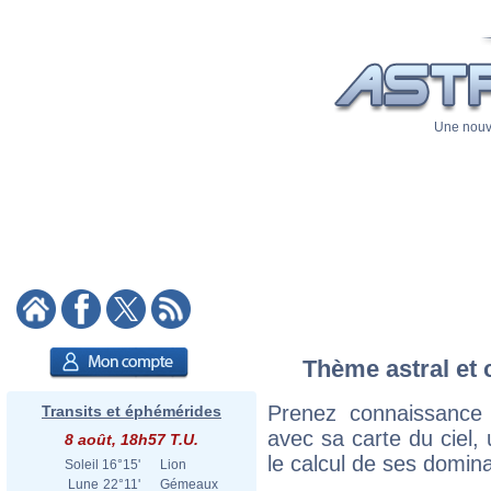
Une nouve
Thème astral et 
Prenez connaissance
Transits et éphémérides
avec sa carte du ciel, 
8 août, 18h57 T.U.
le calcul de ses domina
Soleil
16°15'
Lion
Lune
22°11'
Gémeaux