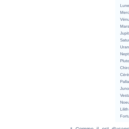
Lun
Merc
Vén
Mar
Jupit
Satu
Uran
Nept
Plut
Chir
Cérè
Pall
Jun
Vest
Noeu
Lilith
Fort
* Comme il est d'usage