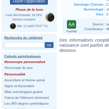
Astrologie Chinoise
:
C
Numérologie
:
c
Phase de la lune
Vues
:
2
Lune décroissante, 19.16%
Dernier croissant
AA
Source :
a
Mer. 12 août 17h37 T.U.
Contributeur :
M
Fiabilité
Recherche de célébrité
Des informations complé
naissance sont parfois di
dessous.
Calculs astrologiques
Horoscope personnalisé
Horoscope du jour
Personnalité
Ascendant et thème astral
Signe et Ascendant
Atlas astrologique gratuit
Calcul de l'élément dominant
Les 360 degrés symboliques