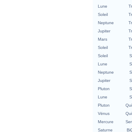
Lune
T
Soleil
T
Neptune
T
Jupiter
T
Mars
T
Soleil
T
Soleil
S
Lune
S
Neptune
S
Jupiter
S
Pluton
S
Lune
S
Pluton
Qu
Vénus
Qu
Mercure
Se
Saturne
BiQ