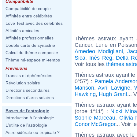
Compatibilité
Compatibilité de couple
Affinités entre célébrités
Love Test avec des célébrités
Affinités amicales
Thèmes astraux ayant
Affinités professionnelles
Cancer, Lune en Poisson
Double carte de synastrie
Amedeo Modigliani
,
Jac
Calcul du thème composite
Sica
,
Inès Reg
,
Della R
Thème mi-espace mi-temps
Voir tous les
thèmes astr
Prévisions
Thèmes astraux ayant le
Transits et éphémérides
0°57') :
Pamela Anderso
Révolution solaire
Manson
,
Avril Lavigne
,
W
Directions secondaires
Hawking
,
Hugh Grant
... 
Directions d'arcs solaires
Thèmes astraux ayant le
(orbe 1°11') :
Nicki Mina
Bases de l'astrologie
Sophie Marceau
,
Olivia 
Introduction à l'astrologie
Conor McGregor
... Voir l
L'utilité de l'astrologie
Astro sidérale ou tropicale ?
Thèmes astraux avec le