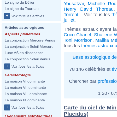
Le signe du Bélier
Yousafzai
,
Michelle Rod
Henry David Thoreau
Le signe du Taureau
Torrent
... Voir tous les
th
+
Voir tous les articles
juillet
.
Articles astrologiques
Thèmes astraux ayant l
Aspects planétaires
Coco Chanel
,
Shailene 
Toni Morrison
,
Malika M
La conjonction Mercure Vénus
tous les
thèmes astraux a
La conjonction Soleil Mercure
Lune AS en dissonance
Base astrologique de
La conjonction Soleil Vénus
+
Voir tous les articles
78 146 célébrités et
év
Caractérologie
Chercher par
professi
La maison VI dominante
La maison VII dominante
1 207 0
La maison VIII dominante
La maison IX dominante
Carte du ciel de Mi
+
Voir tous les articles
Placidus)
Évènements astrologiques