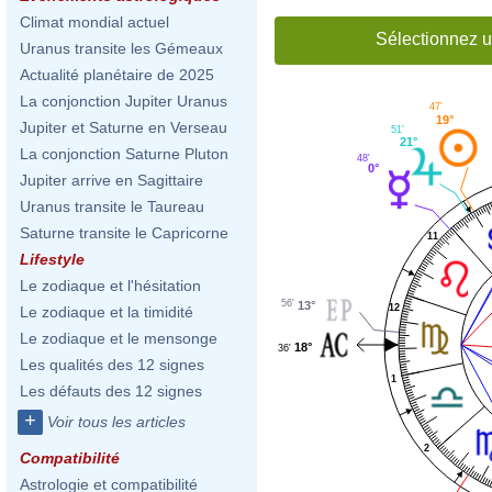
Climat mondial actuel
Sélectionnez u
Uranus transite les Gémeaux
Actualité planétaire de 2025
La conjonction Jupiter Uranus
47'
19°
Jupiter et Saturne en Verseau
51'
21°
La conjonction Saturne Pluton
48'
0°
Jupiter arrive en Sagittaire
Uranus transite le Taureau
Saturne transite le Capricorne
11
Lifestyle
Le zodiaque et l'hésitation
56'
13°
12
Le zodiaque et la timidité
Le zodiaque et le mensonge
18°
36'
Les qualités des 12 signes
1
Les défauts des 12 signes
+
Voir tous les articles
2
Compatibilité
Astrologie et compatibilité