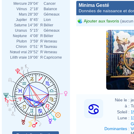
Mercure
29°04'
Cancer
Minima Gesté
Vénus
2°18'
Balance
Données de naissance et dom
Mars
28°30'
Gémeaux
Jupiter
8°45'
Lion
Ajouter aux favoris
(aucun 
Saturne
14°36'
Я
Bélier
Uranus
5°15'
Gémeaux
Neptune
4°08'
Я
Bélier
Pluton
3°59'
Я
Verseau
Chiron
0°51'
Я
Taureau
Nœud vrai
29°52'
Я
Verseau
Lilith vraie
19°06'
Я
Capricorne
Née le :
j
à :
T
Soleil :
1
Lune :
1
G
Dominantes
:
V
M