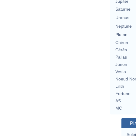
Jupiter
Saturne
Uranus
Neptune
Pluton
Chiron
Cérès
Pallas
Junon
Vesta
Noeud No
Lilith
Fortune
AS
MC
Pl
Solei