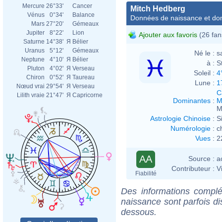
Mercure
26°33'
Cancer
Mitch Hedberg
Vénus
0°34'
Balance
Données de naissance et dom
Mars
27°20'
Gémeaux
Jupiter
8°22'
Lion
Ajouter aux favoris
(26 fan
Saturne
14°38'
Я
Bélier
Uranus
5°12'
Gémeaux
Né le :
s
Neptune
4°10'
Я
Bélier
à :
S
Pluton
4°02'
Я
Verseau
Soleil :
4
Chiron
0°52'
Я
Taureau
Lune :
1
Nœud vrai
29°54'
Я
Verseau
C
Lilith vraie
21°47'
Я
Capricorne
Dominantes
:
M
M
Astrologie Chinoise
:
S
Numérologie
:
c
Vues
:
2
AA
Source :
a
Contributeur :
V
Fiabilité
Des informations complé
naissance sont parfois di
dessous.