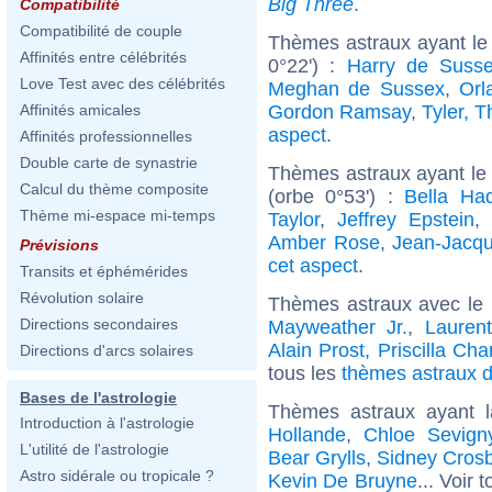
Big Three
.
Compatibilité
Compatibilité de couple
Thèmes astraux ayant le
Affinités entre célébrités
0°22') :
Harry de Suss
Love Test avec des célébrités
Meghan de Sussex
,
Orl
Gordon Ramsay
,
Tyler, T
Affinités amicales
aspect
.
Affinités professionnelles
Double carte de synastrie
Thèmes astraux ayant le
Calcul du thème composite
(orbe 0°53') :
Bella Ha
Thème mi-espace mi-temps
Taylor
,
Jeffrey Epstein
,
Amber Rose
,
Jean-Jacq
Prévisions
cet aspect
.
Transits et éphémérides
Révolution solaire
Thèmes astraux avec le
Directions secondaires
Mayweather Jr.
,
Lauren
Alain Prost
,
Priscilla Cha
Directions d'arcs solaires
tous les
thèmes astraux d
Bases de l'astrologie
Thèmes astraux ayant 
Introduction à l'astrologie
Hollande
,
Chloe Sevign
L'utilité de l'astrologie
Bear Grylls
,
Sidney Cros
Astro sidérale ou tropicale ?
Kevin De Bruyne
... Voir 