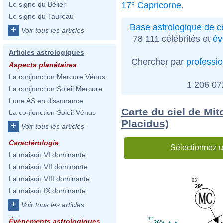
17° Capricorne
.
Le signe du Bélier
Le signe du Taureau
Base astrologique de cé
+
Voir tous les articles
78 111 célébrités et
év
Articles astrologiques
Chercher par
professi
Aspects planétaires
La conjonction Mercure Vénus
1 206 0
La conjonction Soleil Mercure
Lune AS en dissonance
Carte du ciel de Mi
La conjonction Soleil Vénus
Placidus)
+
Voir tous les articles
Caractérologie
Sélectionnez u
La maison VI dominante
La maison VII dominante
La maison VIII dominante
03'
29°
La maison IX dominante
+
Voir tous les articles
32'
Évènements astrologiques
26°