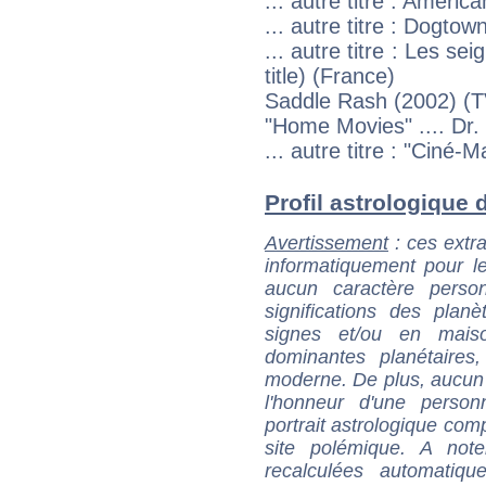
... autre titre : America
... autre titre : Dogt
... autre titre : Les 
title) (France)
Saddle Rash (2002) (TV
"Home Movies" .... Dr. 
... autre titre : "Ciné-
Profil astrologique d
Avertissement
: ces extra
informatiquement pour le
aucun caractère perso
significations des pla
signes et/ou en maiso
dominantes planétaires,
moderne. De plus, aucun a
l'honneur d'une personn
portrait astrologique com
site polémique. A note
recalculées automatiq