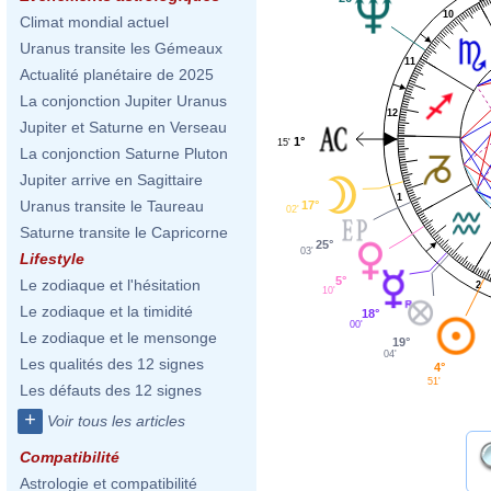
10
Climat mondial actuel
Uranus transite les Gémeaux
11
Actualité planétaire de 2025
La conjonction Jupiter Uranus
12
Jupiter et Saturne en Verseau
1°
15'
La conjonction Saturne Pluton
Jupiter arrive en Sagittaire
1
Uranus transite le Taureau
17°
02'
Saturne transite le Capricorne
25°
03'
Lifestyle
5°
Le zodiaque et l'hésitation
2
10'
Le zodiaque et la timidité
18°
00'
Le zodiaque et le mensonge
19°
04'
Les qualités des 12 signes
4°
51'
Les défauts des 12 signes
+
Voir tous les articles
Compatibilité
Astrologie et compatibilité