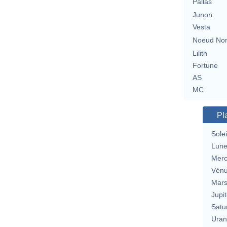
Pallas
Junon
Vesta
Noeud No
Lilith
Fortune
AS
MC
Pl
Solei
Lun
Merc
Vén
Mar
Jupit
Satu
Uran