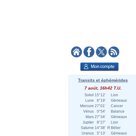
Transits et éphémérides
7 août, 16h42 T.U.
Soleil
15°12'
Lion
Lune
6°19'
Gémeaux
Mercure
27°01'
Cancer
Vénus
0°54'
Balance
Mars
27°34'
Gémeaux
Jupiter
8°27'
Lion
Saturne
14°38'
Я
Bélier
Uranus
5°13'
Gémeaux