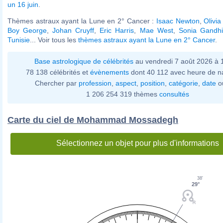
un 16 juin
.
Thèmes astraux ayant la Lune en 2° Cancer :
Isaac Newton
,
Olivi
Boy George
,
Johan Cruyff
,
Eric Harris
,
Mae West
,
Sonia Gandhi
Tunisie
... Voir tous les
thèmes astraux ayant la Lune en 2° Cancer
.
Base astrologique de célébrités
au vendredi 7 août 2026 à
78 138 célébrités et
évènements
dont 40 112 avec heure de n
Chercher par
profession
,
aspect
,
position
,
catégorie
,
date
o
1 206 254 319 thèmes
consultés
Carte du ciel de Mohammad Mossadegh
Sélectionnez un objet pour plus d'informations
38'
29°