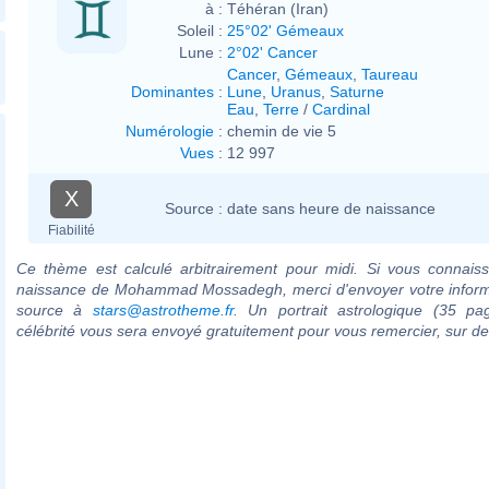
à :
Téhéran (Iran)
Soleil :
25°02' Gémeaux
Lune :
2°02' Cancer
Cancer
,
Gémeaux
,
Taureau
Dominantes
:
Lune
,
Uranus
,
Saturne
Eau
,
Terre
/
Cardinal
Numérologie
:
chemin de vie 5
Vues
:
12 997
X
Source :
date sans heure de naissance
Fiabilité
Ce thème est calculé arbitrairement pour midi. Si vous connaiss
naissance de Mohammad Mossadegh, merci d'envoyer votre inform
source à
stars@astrotheme.fr
. Un portrait astrologique (35 pa
célébrité vous sera envoyé gratuitement pour vous remercier, sur 