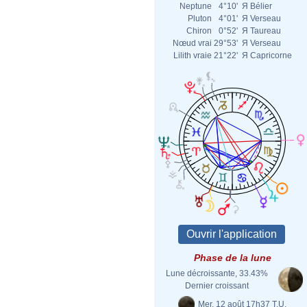
Neptune
4°10'
Я
Bélier
Pluton
4°01'
Я
Verseau
Chiron
0°52'
Я
Taureau
Nœud vrai
29°53'
Я
Verseau
Lilith vraie
21°22'
Я
Capricorne
Phase de la lune
Lune décroissante, 33.43%
Dernier croissant
Mer. 12 août 17h37 T.U.