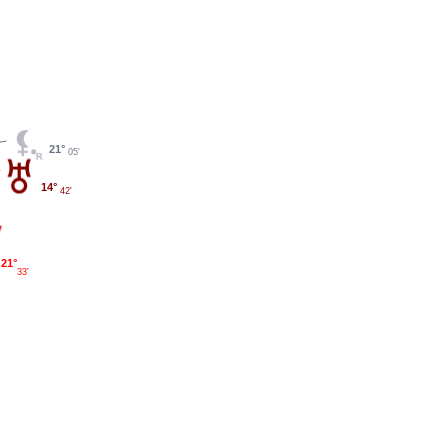
21°
05'
14°
42'
21°
33'