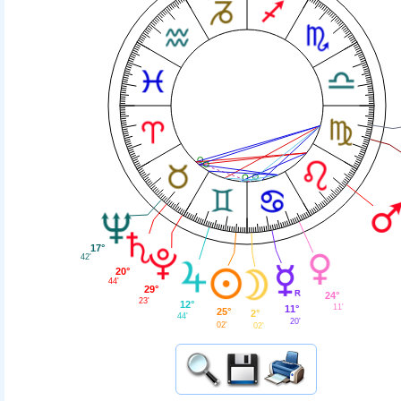
17°
42'
20°
44'
29°
24°
23'
12°
11'
11°
25°
2°
44'
20'
02'
02'