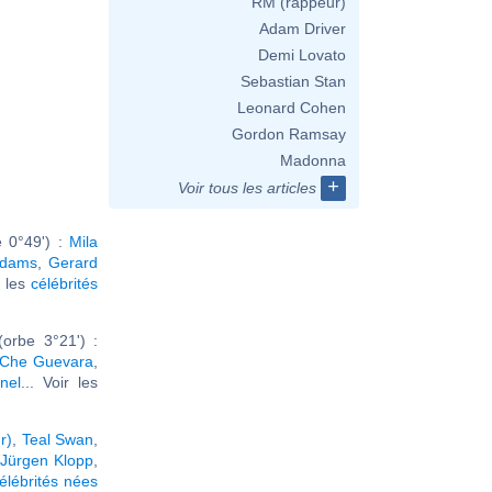
RM (rappeur)
Adam Driver
Demi Lovato
Sebastian Stan
Leonard Cohen
Gordon Ramsay
Madonna
+
Voir tous les articles
 0°49') :
Mila
Adams
,
Gerard
r les
célébrités
orbe 3°21') :
Che Guevara
,
nel
... Voir les
r)
,
Teal Swan
,
Jürgen Klopp
,
élébrités nées