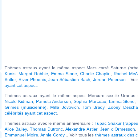
Thèmes astraux ayant le même aspect Mars carré Saturne (orbe
Kunis
,
Margot Robbie
,
Emma Stone
,
Charlie Chaplin
,
Rachel Mc
Butler
,
River Phoenix
,
Jean-Sébastien Bach
,
Jordan Peterson
... Voi
ayant cet aspect
.
Thèmes astraux ayant le même aspect Mercure sextile Uranus (
Nicole Kidman
,
Pamela Anderson
,
Sophie Marceau
,
Emma Stone
,
Grimes (musicienne)
,
Milla Jovovich
,
Tom Brady
,
Zooey Descha
célébrités ayant cet aspect
.
Thèmes astraux avec le même anniversaire :
Tupac Shakur (rappeu
Alice Bailey
,
Thomas Dutronc
,
Alexandre Astier
,
Jean d'Ormesson
,
Emmanuel Moire
,
Annie Cordy
... Voir tous les
thèmes astraux des c