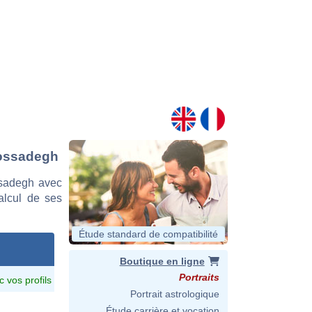
Mossadegh
sadegh avec
calcul de ses
Étude standard de compatibilité
Boutique en ligne
Portraits
c vos profils
Portrait astrologique
Étude carrière et vocation