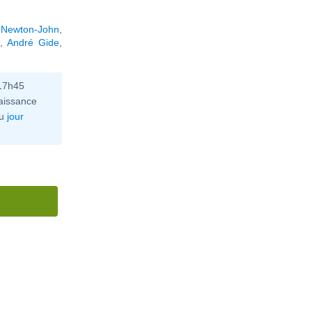
a Newton-John
,
,
André Gide
,
 17h45
aissance
u
jour