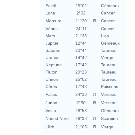
Soleil
25°02'
Gémeaux
Lune
2°02'
Cancer
Mercure
11°20'
Я
Cancer
Vénus
24°11'
Cancer
Mars
21°33'
Lion
Jupiter
12°44'
Gémeaux
Saturne
20°44'
Taureau
Uranus
14°42'
Vierge
Neptune
17°42'
Taureau
Pluton
29°23'
Taureau
Chiron
25°02'
Taureau
Cérès
17°48'
Poissons
Pallas
24°33'
Я
Verseau
Junon
2°50'
Я
Verseau
Vesta
28°58'
Gémeaux
Noeud Nord
29°38'
Я
Scorpion
Lilith
21°05'
Я
Vierge