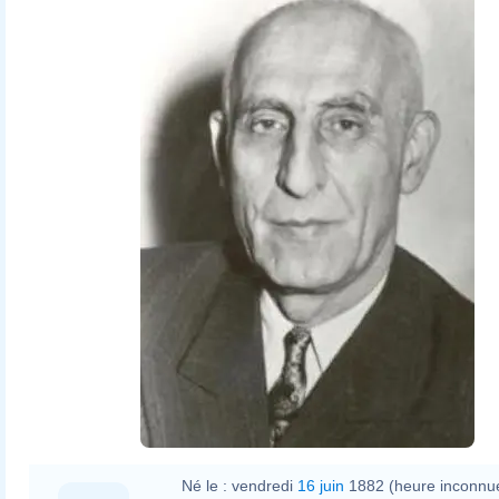
Né le :
vendredi
16 juin
1882 (heure inconnu