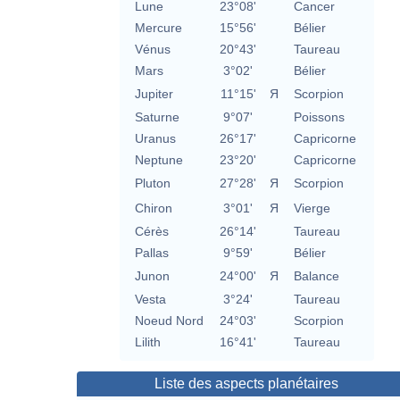
Lune
23°08'
Cancer
Mercure
15°56'
Bélier
Vénus
20°43'
Taureau
Mars
3°02'
Bélier
Jupiter
11°15'
Я
Scorpion
Saturne
9°07'
Poissons
Uranus
26°17'
Capricorne
Neptune
23°20'
Capricorne
Pluton
27°28'
Я
Scorpion
Chiron
3°01'
Я
Vierge
Cérès
26°14'
Taureau
Pallas
9°59'
Bélier
Junon
24°00'
Я
Balance
Vesta
3°24'
Taureau
Noeud Nord
24°03'
Scorpion
Lilith
16°41'
Taureau
Liste des aspects planétaires