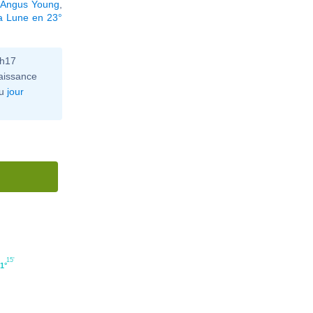
,
Angus Young
,
la Lune en 23°
0h17
aissance
u
jour
15'
1°