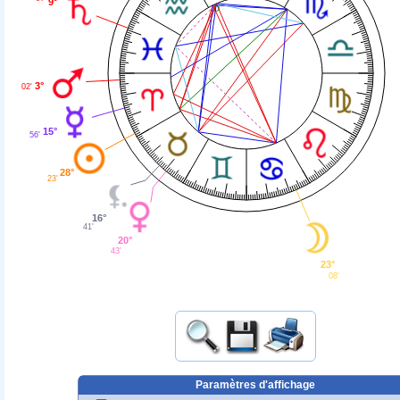
9°
3°
02'
15°
56'
28°
23'
16°
41'
20°
43'
23°
08'
Paramètres d'affichage