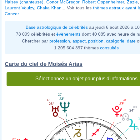
Halsey (chanteuse)
,
Conor McGregor
,
Robert Oppenheimer
,
Zazie
Laurent Voulzy
,
Chaka Khan
... Voir tous les
thèmes astraux ayant 
Cancer
.
Base astrologique de célébrités
au jeudi 6 août 2026 à 1
78 099 célébrités et
évènements
dont 40 085 avec heure de n
Chercher par
profession
,
aspect
,
position
,
catégorie
,
date
o
1 205 604 397 thèmes
consultés
Carte du ciel de Moisés Arias
Sélectionnez un objet pour plus d'informations
20'
23°
28'
17'
27°
26°
03'
24°
1
07'