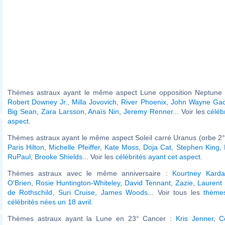
Thèmes astraux ayant le même aspect Lune opposition Neptune (
Robert Downey Jr.
,
Milla Jovovich
,
River Phoenix
,
John Wayne Ga
Big Sean
,
Zara Larsson
,
Anaïs Nin
,
Jeremy Renner
... Voir les
céléb
aspect
.
Thèmes astraux ayant le même aspect Soleil carré Uranus (orbe 2°
Paris Hilton
,
Michelle Pfeiffer
,
Kate Moss
,
Doja Cat
,
Stephen King
,
RuPaul
,
Brooke Shields
... Voir les
célébrités ayant cet aspect
.
Thèmes astraux avec le même anniversaire :
Kourtney Karda
O'Brien
,
Rosie Huntington-Whiteley
,
David Tennant
,
Zazie
,
Laurent 
de Rothschild
,
Suri Cruise
,
James Woods
... Voir tous les
thème
célébrités nées un 18 avril
.
Thèmes astraux ayant la Lune en 23° Cancer :
Kris Jenner
,
C