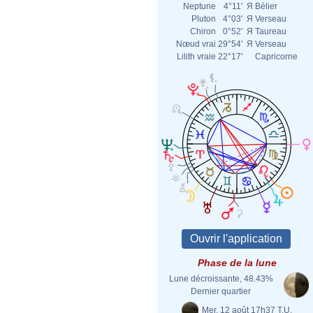
Neptune
4°11'
Я
Bélier
Pluton
4°03'
Я
Verseau
Chiron
0°52'
Я
Taureau
Nœud vrai
29°54'
Я
Verseau
Lilith vraie
22°17'
Capricorne
Phase de la lune
Lune décroissante, 48.43%
Dernier quartier
Mer. 12 août 17h37 T.U.