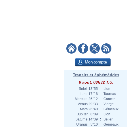
Transits et éphémérides
6 août, 08h32 T.U.
Soleil
13°55'
Lion
Lune
17°16'
Taureau
Mercure
25°12'
Cancer
Vénus
29°33'
Vierge
Mars
26°40'
Gémeaux
Jupiter
8°09'
Lion
Saturne
14°39'
Я
Bélier
Uranus
5°10'
Gémeaux