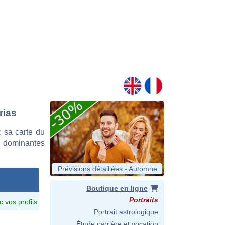
rias
 sa carte du
es dominantes
Prévisions détaillées - Automne
Boutique en ligne
Portraits
c vos profils
Portrait astrologique
Étude carrière et vocation