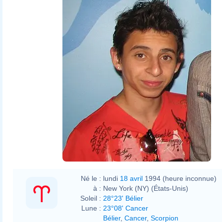
Né le :
lundi
18 avril
1994 (heure inconnue)
à :
New York (NY) (États-Unis)
Soleil :
28°23' Bélier
Lune :
23°08' Cancer
Bélier
,
Cancer
,
Scorpion