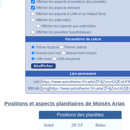
Afficher les aspects et positions des planètes
Afficher les aspects mineurs
Afficher les aspects à Lilith et au Nœud Nord
Afficher les astéroïdes
Afficher les aspects aux astéroïdes
Afficher les planètes hypothétiques
Paramètres de calcul
Thème tropical
Thème sidéral
Noeud nord vrai
Noeud nord moyen
Lilith vraie
Lilith moyenne
Lien permanent
Lien
BBCode
Positions et aspects planétaires de Moisés Arias
Positions des planètes
Soleil
28°23'
Bélier