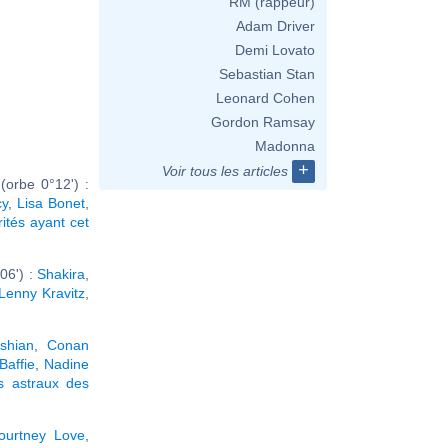
RM (rappeur)
Adam Driver
Demi Lovato
Sebastian Stan
Leonard Cohen
Gordon Ramsay
Madonna
+
Voir tous les articles
orbe 0°12') :
cy
,
Lisa Bonet
,
rités ayant cet
06') :
Shakira
,
Lenny Kravitz
,
shian
,
Conan
Baffie
,
Nadine
s astraux des
ourtney Love
,