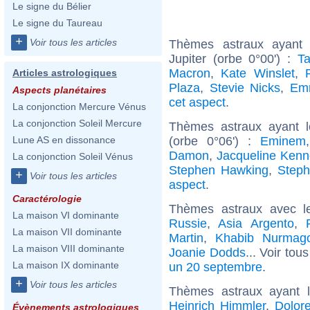
Le signe du Bélier
Le signe du Taureau
+
Voir tous les articles
Thèmes astraux ayant 
Jupiter (orbe 0°00') :
Ta
Macron
,
Kate Winslet
,
Articles astrologiques
Plaza
,
Stevie Nicks
,
Em
Aspects planétaires
cet aspect
.
La conjonction Mercure Vénus
La conjonction Soleil Mercure
Thèmes astraux ayant 
(orbe 0°06') :
Eminem
Lune AS en dissonance
Damon
,
Jacqueline Kenn
La conjonction Soleil Vénus
Stephen Hawking
,
Steph
+
Voir tous les articles
aspect
.
Caractérologie
Thèmes astraux avec l
La maison VI dominante
Russie
,
Asia Argento
,
La maison VII dominante
Martin
,
Khabib Nurmag
La maison VIII dominante
Joanie Dodds
... Voir tou
La maison IX dominante
un 20 septembre
.
+
Voir tous les articles
Thèmes astraux ayant 
Heinrich Himmler
,
Dolor
Évènements astrologiques