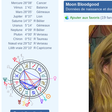
Mercure
28°08'
Cancer
Moon Bloodgood
Vénus
1°41'
Balance
Données de naissance et dom
Mars
28°05'
Gémeaux
Jupiter
8°37'
Lion
Ajouter aux favoris
(19 fan
Saturne
14°37'
Я
Bélier
Uranus
5°14'
Gémeaux
Neptune
4°09'
Я
Bélier
Pluton
4°00'
Я
Verseau
Chiron
0°51'
Я
Taureau
Nœud vrai
29°52'
Я
Verseau
Lilith vraie
20°10'
Я
Capricorne