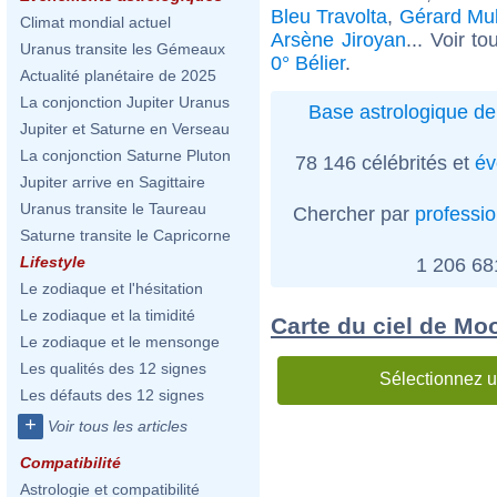
Bleu Travolta
,
Gérard Mul
Climat mondial actuel
Arsène Jiroyan
... Voir t
Uranus transite les Gémeaux
0° Bélier
.
Actualité planétaire de 2025
La conjonction Jupiter Uranus
Base astrologique de
Jupiter et Saturne en Verseau
La conjonction Saturne Pluton
78 146 célébrités et
év
Jupiter arrive en Sagittaire
Uranus transite le Taureau
Chercher par
professi
Saturne transite le Capricorne
Lifestyle
1 206 6
Le zodiaque et l'hésitation
Le zodiaque et la timidité
Carte du ciel de M
Le zodiaque et le mensonge
Les qualités des 12 signes
Sélectionnez u
Les défauts des 12 signes
+
Voir tous les articles
Compatibilité
Astrologie et compatibilité