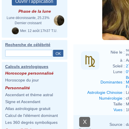
Phase de la lune
Lune décroissante, 25.23%
Dernier croissant
Mer. 12 août 17h37 T.U.
Recherche de célébrité
s
Née le :
i
à :
A
Soleil :
2
Calculs astrologiques
Lune :
0
Horoscope personnalisé
B
Horoscope du jour
Dominantes
:
M
F
Personnalité
Astrologie Chinoise
:
L
Ascendant et thème astral
Numérologie
:
c
Signe et Ascendant
Taille :
M
Atlas astrologique gratuit
Vues
:
1
Calcul de l'élément dominant
X
Les 360 degrés symboliques
Source :
d