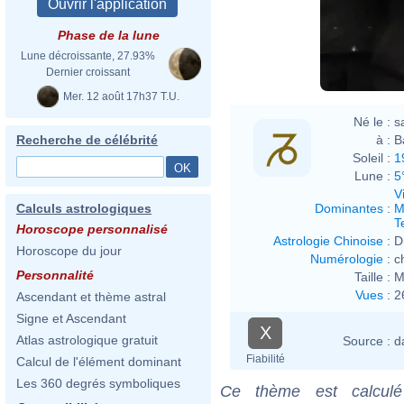
Phase de la lune
Lune décroissante, 27.93%
Dernier croissant
Mer. 12 août 17h37 T.U.
Né le :
s
à :
B
Recherche de célébrité
Soleil :
1
Lune :
5
V
Dominantes
:
M
Calculs astrologiques
T
Horoscope personnalisé
Astrologie Chinoise
:
D
Horoscope du jour
Numérologie
:
c
Personnalité
Taille :
M
Vues
:
2
Ascendant et thème astral
Signe et Ascendant
X
Atlas astrologique gratuit
Source :
d
Fiabilité
Calcul de l'élément dominant
Les 360 degrés symboliques
Ce thème est calculé 