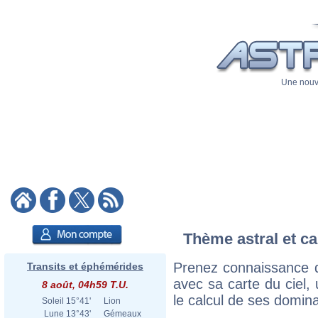
Une nouve
Thème astral et c
Prenez connaissance 
Transits et éphémérides
avec sa carte du ciel, 
8 août, 04h59 T.U.
le calcul de ses domina
Soleil
15°41'
Lion
Lune
13°43'
Gémeaux