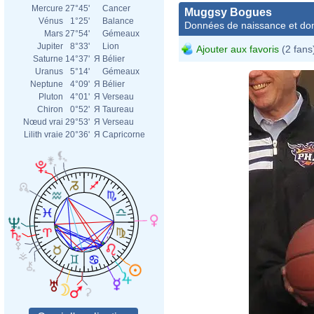
Mercure
27°45'
Cancer
Muggsy Bogues
Vénus
1°25'
Balance
Données de naissance et dom
Mars
27°54'
Gémeaux
Jupiter
8°33'
Lion
Ajouter aux favoris
(2 fans
Saturne
14°37'
Я
Bélier
Uranus
5°14'
Gémeaux
Neptune
4°09'
Я
Bélier
Pluton
4°01'
Я
Verseau
Chiron
0°52'
Я
Taureau
Nœud vrai
29°53'
Я
Verseau
Lilith vraie
20°36'
Я
Capricorne