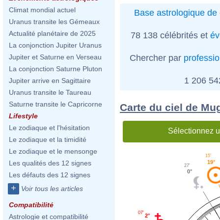
Climat mondial actuel
Base astrologique de 
Uranus transite les Gémeaux
Actualité planétaire de 2025
78 138 célébrités et
év
La conjonction Jupiter Uranus
Chercher par
professi
Jupiter et Saturne en Verseau
La conjonction Saturne Pluton
1 206 5
Jupiter arrive en Sagittaire
Uranus transite le Taureau
Saturne transite le Capricorne
Carte du ciel de M
Lifestyle
Le zodiaque et l'hésitation
Sélectionnez u
Le zodiaque et la timidité
Le zodiaque et le mensonge
15'
19°
Les qualités des 12 signes
27'
0°
Les défauts des 12 signes
+
Voir tous les articles
Compatibilité
07'
Astrologie et compatibilité
2°