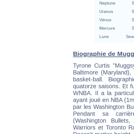
Neptune
S
Uranus
S
Vénus
S
Mercure
S
Lune
Ses
Biographie de Muggs
Tyrone Curtis "Muggs
Baltimore (Maryland),
basket-ball. Biogra
quatorze saisons. Et f
WNBA. Il a la particula
ayant joué en NBA (1m
par les Washington Bu
Pendant sa carrièr
(Washington Bullets,
Warriors et Toronto Rap