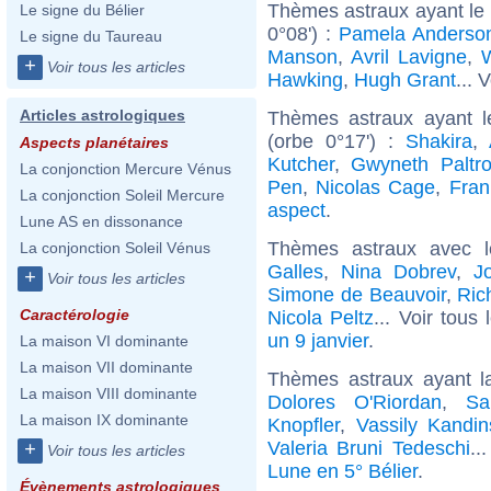
Thèmes astraux ayant le
Le signe du Bélier
0°08') :
Pamela Anderso
Le signe du Taureau
Manson
,
Avril Lavigne
,
W
+
Voir tous les articles
Hawking
,
Hugh Grant
... 
Articles astrologiques
Thèmes astraux ayant l
(orbe 0°17') :
Shakira
,
Aspects planétaires
Kutcher
,
Gwyneth Paltr
La conjonction Mercure Vénus
Pen
,
Nicolas Cage
,
Fra
La conjonction Soleil Mercure
aspect
.
Lune AS en dissonance
Thèmes astraux avec 
La conjonction Soleil Vénus
Galles
,
Nina Dobrev
,
J
+
Voir tous les articles
Simone de Beauvoir
,
Ric
Caractérologie
Nicola Peltz
... Voir tous
un 9 janvier
.
La maison VI dominante
La maison VII dominante
Thèmes astraux ayant l
La maison VIII dominante
Dolores O'Riordan
,
Sa
La maison IX dominante
Knopfler
,
Vassily Kandin
Valeria Bruni Tedeschi
..
+
Voir tous les articles
Lune en 5° Bélier
.
Évènements astrologiques