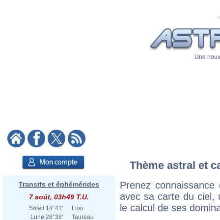
Une nouve
Thème astral et c
Prenez connaissance
Transits et éphémérides
avec sa carte du ciel, 
7 août, 03h49 T.U.
le calcul de ses domina
Soleil
14°41'
Lion
Lune
28°38'
Taureau