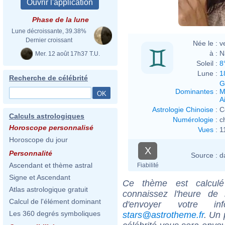
Phase de la lune
Lune décroissante, 39.38%
Dernier croissant
Née le :
v
à :
N
Mer. 12 août 17h37 T.U.
Soleil :
8
Lune :
1
Recherche de célébrité
G
Dominantes
:
M
Ai
Astrologie Chinoise
:
C
Calculs astrologiques
Numérologie
:
c
Horoscope personnalisé
Vues
:
1
Horoscope du jour
X
Personnalité
Source :
d
Ascendant et thème astral
Fiabilité
Signe et Ascendant
Ce thème est calculé 
Atlas astrologique gratuit
connaissez l'heure de
Calcul de l'élément dominant
d'envoyer votre i
Les 360 degrés symboliques
stars@astrotheme.fr
. Un 