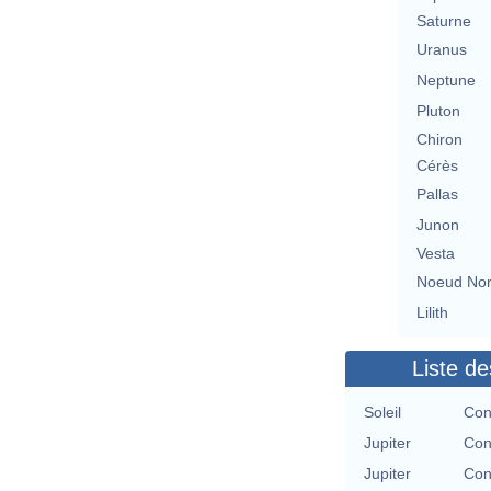
Saturne
Uranus
Neptune
Pluton
Chiron
Cérès
Pallas
Junon
Vesta
Noeud No
Lilith
Liste de
Soleil
Con
Jupiter
Con
Jupiter
Con