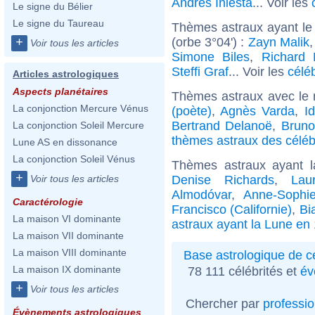
Andrés Iniesta
... Voir les
Le signe du Bélier
Le signe du Taureau
Thèmes astraux ayant le
(orbe 3°04') :
Zayn Malik
+
Voir tous les articles
Simone Biles
,
Richard
Steffi Graf
... Voir les
célé
Articles astrologiques
Aspects planétaires
Thèmes astraux avec le
La conjonction Mercure Vénus
(poète)
,
Agnès Varda
,
I
Bertrand Delanoë
,
Bruno
La conjonction Soleil Mercure
thèmes astraux des céléb
Lune AS en dissonance
La conjonction Soleil Vénus
Thèmes astraux ayant 
+
Denise Richards
,
Lau
Voir tous les articles
Almodóvar
,
Anne-Sophi
Caractérologie
Francisco (Californie)
,
Bi
La maison VI dominante
astraux ayant la Lune en
La maison VII dominante
La maison VIII dominante
Base astrologique de cé
La maison IX dominante
78 111 célébrités et
év
+
Voir tous les articles
Chercher par
professi
Évènements astrologiques