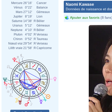
Mercure
26°16'
Cancer
Naomi Kawase
Vénus
0°22'
Balance
Données de naissance et dom
Mars
27°12'
Gémeaux
Jupiter
8°19'
Lion
Ajouter aux favoris
(8 fans
Saturne
14°38'
Я
Bélier
Uranus
5°12'
Gémeaux
Neptune
4°10'
Я
Bélier
Pluton
4°02'
Я
Verseau
Chiron
0°52'
Я
Taureau
Nœud vrai
29°54'
Я
Verseau
Lilith vraie
21°58'
Я
Capricorne