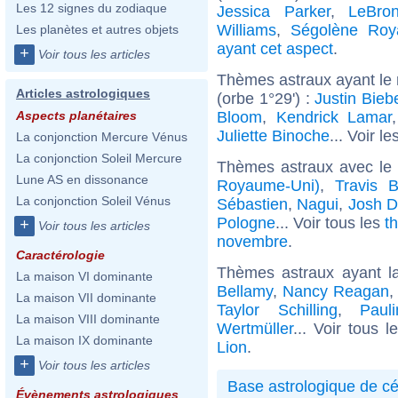
Les 12 signes du zodiaque
Jessica Parker
,
LeBro
Williams
,
Ségolène Roy
Les planètes et autres objets
ayant cet aspect
.
+
Voir tous les articles
Thèmes astraux ayant le
Articles astrologiques
(orbe 1°29') :
Justin Bieb
Bloom
,
Kendrick Lamar
Aspects planétaires
Juliette Binoche
... Voir le
La conjonction Mercure Vénus
La conjonction Soleil Mercure
Thèmes astraux avec le
Lune AS en dissonance
Royaume-Uni)
,
Travis B
La conjonction Soleil Vénus
Sébastien
,
Nagui
,
Josh 
Pologne
... Voir tous les
t
+
Voir tous les articles
novembre
.
Caractérologie
Thèmes astraux ayant l
La maison VI dominante
Bellamy
,
Nancy Reagan
La maison VII dominante
Taylor Schilling
,
Paul
La maison VIII dominante
Wertmüller
... Voir tous 
La maison IX dominante
Lion
.
+
Voir tous les articles
Base astrologique de cé
Évènements astrologiques