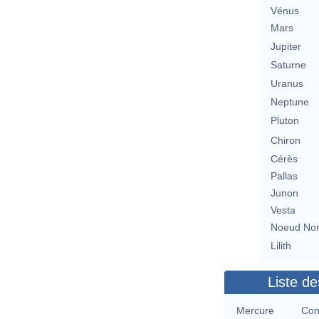
Vénus
Mars
Jupiter
Saturne
Uranus
Neptune
Pluton
Chiron
Cérès
Pallas
Junon
Vesta
Noeud No
Lilith
Liste de
Mercure
Con