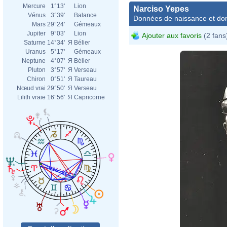
Mercure
1°13'
Lion
Narciso Yepes
Vénus
3°39'
Balance
Données de naissance et dom
Mars
29°24'
Gémeaux
Jupiter
9°03'
Lion
Ajouter aux favoris
(2 fans
Saturne
14°34'
Я
Bélier
Uranus
5°17'
Gémeaux
Neptune
4°07'
Я
Bélier
Pluton
3°57'
Я
Verseau
Chiron
0°51'
Я
Taureau
Nœud vrai
29°50'
Я
Verseau
Lilith vraie
16°56'
Я
Capricorne