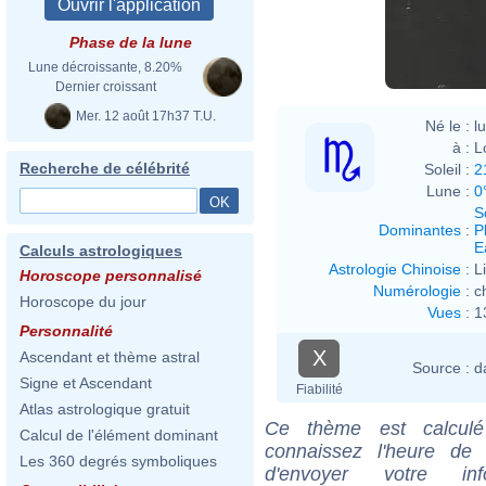
Phase de la lune
Lune décroissante, 8.20%
Dernier croissant
Mer. 12 août 17h37 T.U.
Né le :
l
à :
L
Recherche de célébrité
Soleil :
2
Lune :
0
S
Dominantes
:
P
E
Calculs astrologiques
Astrologie Chinoise
:
L
Horoscope personnalisé
Numérologie
:
c
Horoscope du jour
Vues
:
1
Personnalité
X
Ascendant et thème astral
Source :
d
Signe et Ascendant
Fiabilité
Atlas astrologique gratuit
Ce thème est calculé 
Calcul de l'élément dominant
connaissez l'heure de
Les 360 degrés symboliques
d'envoyer votre i