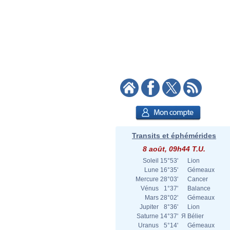
Transits et éphémérides
8 août, 09h44 T.U.
Soleil
15°53'
Lion
Lune
16°35'
Gémeaux
Mercure
28°03'
Cancer
Vénus
1°37'
Balance
Mars
28°02'
Gémeaux
Jupiter
8°36'
Lion
Saturne
14°37'
Я
Bélier
Uranus
5°14'
Gémeaux