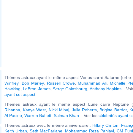
Thèmes astraux ayant le même aspect Vénus carré Saturne (orbe 
Winfrey
,
Bob Marley
,
Russell Crowe
,
Muhammad Ali
,
Michelle Pfe
Hawking
,
LeBron James
,
Serge Gainsbourg
,
Anthony Hopkins
... Vo
ayant cet aspect
.
Thèmes astraux ayant le même aspect Lune carré Neptune (o
Rihanna
,
Kanye West
,
Nicki Minaj
,
Julia Roberts
,
Brigitte Bardot
,
K
Al Pacino
,
Warren Buffett
,
Salman Khan
... Voir les
célébrités ayant c
Thèmes astraux avec le même anniversaire :
Hillary Clinton
,
Franço
Keith Urban
,
Seth MacFarlane
,
Mohammad Reza Pahlavi
,
CM Pun