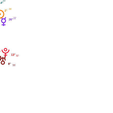
55'
14°
31'
2°
22'
26°
13°
32'
8°
55'