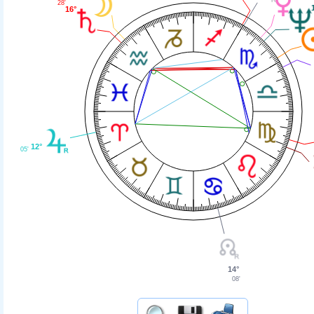
28'
16°
12°
05'
14°
08'