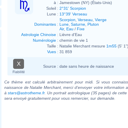
à :
Jamestown (NY) (États-Unis)
Soleil :
2°31' Scorpion
Lune :
13°39' Verseau
Scorpion
,
Verseau
,
Vierge
Dominantes
:
Lune
,
Saturne
,
Pluton
Air
,
Eau
/
Fixe
Astrologie Chinoise
:
Lièvre d'Eau
Numérologie
:
chemin de vie 1
Taille :
Natalie Merchant mesure
1m55
(5' 1"
Vues
:
31 859
X
Source :
date sans heure de naissance
Fiabilité
Ce thème est calculé arbitrairement pour midi. Si vous connaiss
naissance de Natalie Merchant, merci d'envoyer votre information 
à
stars@astrotheme.fr
. Un portrait astrologique (35 pages) de cette
sera envoyé gratuitement pour vous remercier, sur demande.