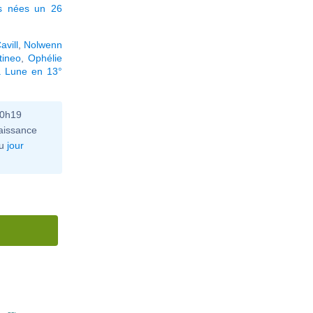
és nées un 26
avill
,
Nolwenn
ineo
,
Ophélie
a Lune en 13°
10h19
aissance
u
jour