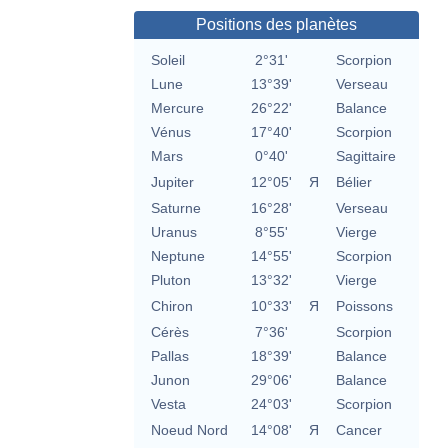
Positions des planètes
Soleil
2°31'
Scorpion
Lune
13°39'
Verseau
Mercure
26°22'
Balance
Vénus
17°40'
Scorpion
Mars
0°40'
Sagittaire
Jupiter
12°05'
Я
Bélier
Saturne
16°28'
Verseau
Uranus
8°55'
Vierge
Neptune
14°55'
Scorpion
Pluton
13°32'
Vierge
Chiron
10°33'
Я
Poissons
Cérès
7°36'
Scorpion
Pallas
18°39'
Balance
Junon
29°06'
Balance
Vesta
24°03'
Scorpion
Noeud Nord
14°08'
Я
Cancer