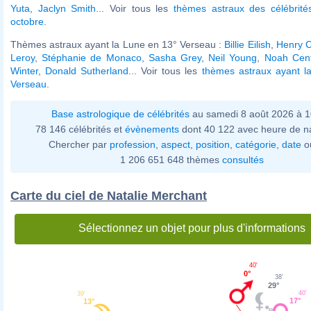
Yuta
,
Jaclyn Smith
... Voir tous les
thèmes astraux des célébrit
octobre
.
Thèmes astraux ayant la Lune en 13° Verseau :
Billie Eilish
,
Henry C
Leroy
,
Stéphanie de Monaco
,
Sasha Grey
,
Neil Young
,
Noah Cent
Winter
,
Donald Sutherland
... Voir tous les
thèmes astraux ayant l
Verseau
.
Base astrologique de célébrités
au samedi 8 août 2026 à 
78 146 célébrités et
évènements
dont 40 122 avec heure de n
Chercher par
profession
,
aspect
,
position
,
catégorie
,
date
o
1 206 651 648 thèmes
consultés
Carte du ciel de Natalie Merchant
Sélectionnez un objet pour plus d'informations
40'
0°
38'
29°
40'
39'
17°
13°