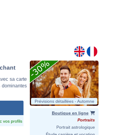
rchant
vec sa carte
es dominantes
Prévisions détaillées - Automne
Boutique en ligne
Portraits
c vos profils
Portrait astrologique
Étude carrière et vocation