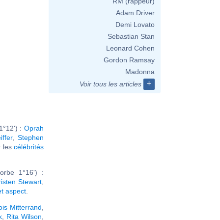
RM (rappeur)
Adam Driver
Demi Lovato
Sebastian Stan
Leonard Cohen
Gordon Ramsay
Madonna
+
Voir tous les articles
1°12') :
Oprah
iffer
,
Stephen
ir les
célébrités
rbe 1°16') :
risten Stewart
,
et aspect
.
is Mitterrand
,
k
,
Rita Wilson
,