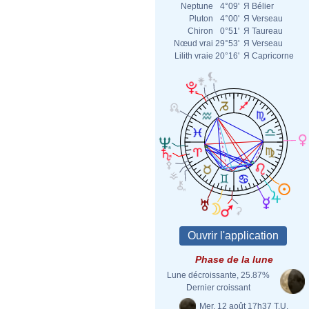
Neptune
4°09'
Я
Bélier
Pluton
4°00'
Я
Verseau
Chiron
0°51'
Я
Taureau
Nœud vrai
29°53'
Я
Verseau
Lilith vraie
20°16'
Я
Capricorne
Phase de la lune
Lune décroissante, 25.87%
Dernier croissant
Mer. 12 août 17h37 T.U.