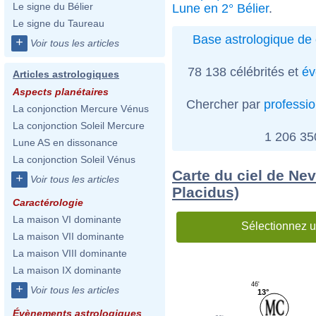
Le signe du Bélier
Lune en 2° Bélier
.
Le signe du Taureau
Base astrologique de 
+
Voir tous les articles
78 138 célébrités et
év
Articles astrologiques
Aspects planétaires
Chercher par
professi
La conjonction Mercure Vénus
La conjonction Soleil Mercure
1 206 3
Lune AS en dissonance
La conjonction Soleil Vénus
Carte du ciel de Ne
+
Voir tous les articles
Placidus)
Caractérologie
La maison VI dominante
Sélectionnez u
La maison VII dominante
La maison VIII dominante
La maison IX dominante
46'
+
Voir tous les articles
13°
Évènements astrologiques