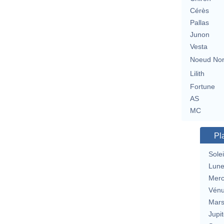
Cérès
Pallas
Junon
Vesta
Noeud No
Lilith
Fortune
AS
MC
Pl
Solei
Lun
Merc
Vén
Mar
Jupit