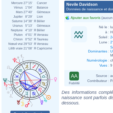
Mercure
27°15'
Cancer
Nevile Davidson
Vénus
1°04'
Balance
Données de naissance et dom
Mars
27°40'
Gémeaux
Jupiter
8°29'
Lion
Ajouter aux favoris
(aucun 
Saturne
14°38'
Я
Bélier
Uranus
5°13'
Gémeaux
Né le :
l
Neptune
4°10'
Я
Bélier
à :
H
Pluton
4°01'
Я
Verseau
Soleil :
2
Chiron
0°52'
Я
Taureau
Lune :
2
Nœud vrai
29°53'
Я
Verseau
S
Lilith vraie
21°08'
Я
Capricorne
Dominantes
:
U
M
Numérologie
:
c
Vues
:
9
AA
Source :
a
Contributeur :
P
Fiabilité
Des informations complé
naissance sont parfois di
dessous.