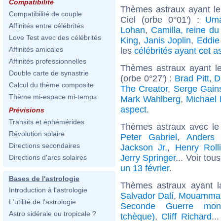
Compatibilité
Thèmes astraux ayant le
Compatibilité de couple
Ciel (orbe 0°01') :
Um
Affinités entre célébrités
Lohan
,
Camilla, reine d
Love Test avec des célébrités
King
,
Janis Joplin
,
Eddie
Affinités amicales
les
célébrités ayant cet a
Affinités professionnelles
Thèmes astraux ayant l
Double carte de synastrie
(orbe 0°27') :
Brad Pitt
,
D
Calcul du thème composite
The Creator
,
Serge Gain
Thème mi-espace mi-temps
Mark Wahlberg
,
Michael 
aspect
.
Prévisions
Transits et éphémérides
Thèmes astraux avec le
Révolution solaire
Peter Gabriel
,
Anders 
Directions secondaires
Jackson Jr.
,
Henry Roll
Jerry Springer
... Voir tou
Directions d'arcs solaires
un 13 février
.
Bases de l'astrologie
Thèmes astraux ayant l
Introduction à l'astrologie
Salvador Dalí
,
Mouammar
L'utilité de l'astrologie
Seconde Guerre mond
Astro sidérale ou tropicale ?
tchèque)
,
Cliff Richard
..