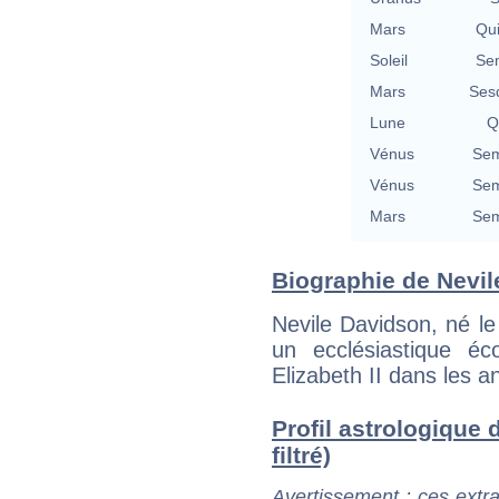
Mars
Qu
Soleil
Se
Mars
Ses
Lune
Q
Vénus
Sem
Vénus
Sem
Mars
Sem
Biographie de Nevile
Nevile Davidson, né le
un ecclésiastique éc
Elizabeth II dans les 
Profil astrologique 
filtré)
Avertissement
: ces extra