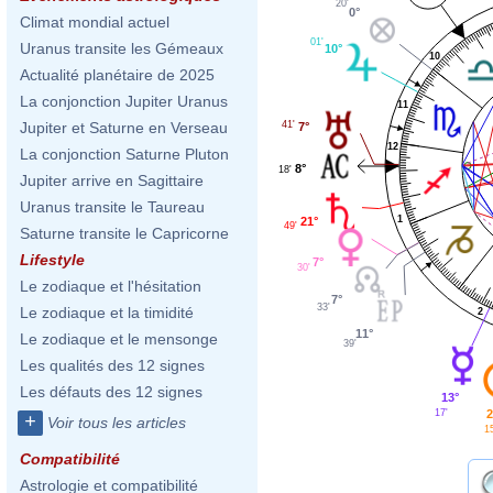
20'
0°
Climat mondial actuel
01'
Uranus transite les Gémeaux
10°
10
Actualité planétaire de 2025
La conjonction Jupiter Uranus
11
41'
Jupiter et Saturne en Verseau
7°
12
La conjonction Saturne Pluton
8°
18'
Jupiter arrive en Sagittaire
Uranus transite le Taureau
1
21°
49'
Saturne transite le Capricorne
Lifestyle
7°
30'
Le zodiaque et l'hésitation
7°
33'
Le zodiaque et la timidité
2
11°
Le zodiaque et le mensonge
39'
Les qualités des 12 signes
Les défauts des 12 signes
13°
17'
2
+
Voir tous les articles
15
Compatibilité
Astrologie et compatibilité