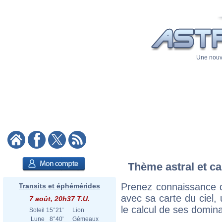
Une nouve
Thème astral et ca
Prenez connaissance d
Transits et éphémérides
avec sa carte du ciel, 
7 août, 20h37 T.U.
le calcul de ses domina
Soleil
15°21'
Lion
Lune
8°40'
Gémeaux