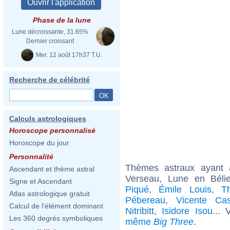
Phase de la lune
Lune décroissante, 31.65%
Dernier croissant
Mer. 12 août 17h37 T.U.
Recherche de célébrité
Calculs astrologiques
Horoscope personnalisé
Horoscope du jour
Personnalité
Thèmes astraux ayant
Ascendant et thème astral
Verseau, Lune en Bélie
Signe et Ascendant
Piqué
,
Émile Louis
,
T
Atlas astrologique gratuit
Pébereau
,
Vicente Ca
Calcul de l'élément dominant
Nitribitt
,
Isidore Isou
... 
Les 360 degrés symboliques
même
Big Three
.