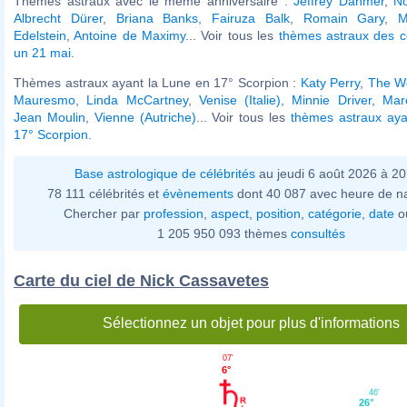
Thèmes astraux avec le même anniversaire :
Jeffrey Dahmer
,
No
Albrecht Dürer
,
Briana Banks
,
Fairuza Balk
,
Romain Gary
,
M
Edelstein
,
Antoine de Maximy
... Voir tous les
thèmes astraux des c
un 21 mai
.
Thèmes astraux ayant la Lune en 17° Scorpion :
Katy Perry
,
The W
Mauresmo
,
Linda McCartney
,
Venise (Italie)
,
Minnie Driver
,
Mar
Jean Moulin
,
Vienne (Autriche)
... Voir tous les
thèmes astraux aya
17° Scorpion
.
Base astrologique de célébrités
au jeudi 6 août 2026 à 2
78 111 célébrités et
évènements
dont 40 087 avec heure de n
Chercher par
profession
,
aspect
,
position
,
catégorie
,
date
o
1 205 950 093 thèmes
consultés
Carte du ciel de Nick Cassavetes
Sélectionnez un objet pour plus d'informations
07'
6°
46'
26°