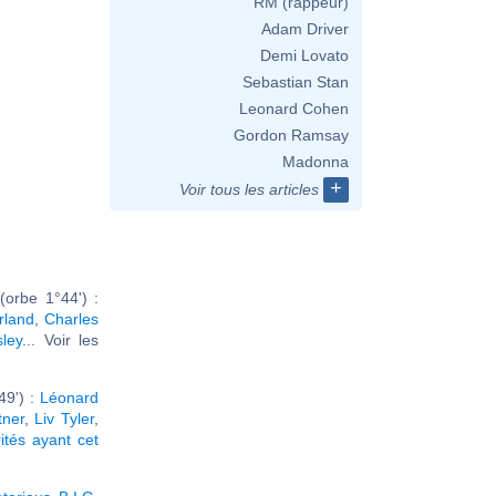
RM (rappeur)
Adam Driver
Demi Lovato
Sebastian Stan
Leonard Cohen
Gordon Ramsay
Madonna
+
Voir tous les articles
orbe 1°44') :
rland
,
Charles
sley
... Voir les
49') :
Léonard
tner
,
Liv Tyler
,
ités ayant cet