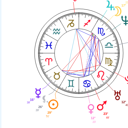
23
17°
15°
12°
39'
40
26°
29'
29°
23°
51'
12°
49'
23'