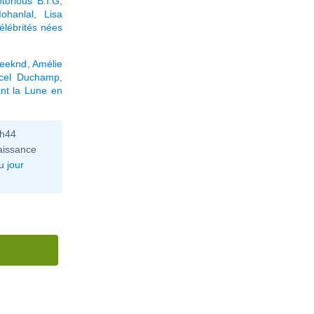
torious B.I.G
,
ohanlal
,
Lisa
élébrités nées
eeknd
,
Amélie
cel Duchamp
,
nt la Lune en
0h44
aissance
u
jour