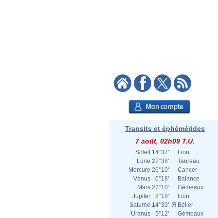
Transits et éphémérides
7 août, 02h09 T.U.
Soleil
14°37'
Lion
Lune
27°38'
Taureau
Mercure
26°10'
Cancer
Vénus
0°18'
Balance
Mars
27°10'
Gémeaux
Jupiter
8°18'
Lion
Saturne
14°39'
Я
Bélier
Uranus
5°12'
Gémeaux