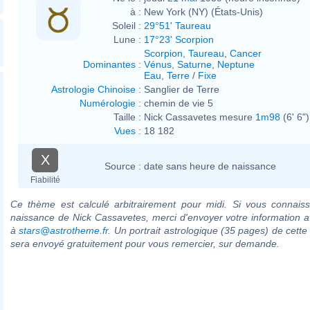
à :
New York (NY) (États-Unis)
Soleil :
29°51' Taureau
Lune :
17°23' Scorpion
Scorpion
,
Taureau
,
Cancer
Dominantes
:
Vénus
,
Saturne
,
Neptune
Eau
,
Terre
/
Fixe
Astrologie Chinoise
:
Sanglier de Terre
Numérologie
:
chemin de vie 5
Taille :
Nick Cassavetes mesure
1m98
(6' 6")
Vues
:
18 182
X
Source :
date sans heure de naissance
Fiabilité
Ce thème est calculé arbitrairement pour midi. Si vous connaiss
naissance de Nick Cassavetes, merci d'envoyer votre information 
à
stars@astrotheme.fr
. Un portrait astrologique (35 pages) de cette
sera envoyé gratuitement pour vous remercier, sur demande.