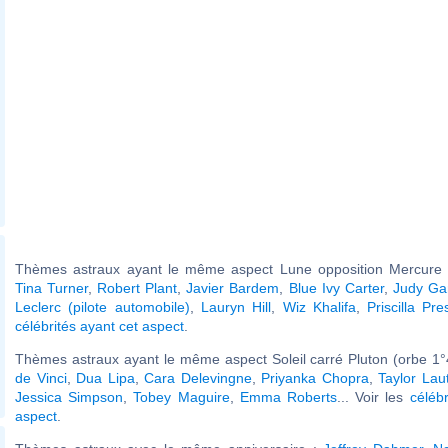
Thèmes astraux ayant le même aspect Lune opposition Mercure (
Tina Turner
,
Robert Plant
,
Javier Bardem
,
Blue Ivy Carter
,
Judy Ga
Leclerc (pilote automobile)
,
Lauryn Hill
,
Wiz Khalifa
,
Priscilla Pre
célébrités ayant cet aspect
.
Thèmes astraux ayant le même aspect Soleil carré Pluton (orbe 1°
de Vinci
,
Dua Lipa
,
Cara Delevingne
,
Priyanka Chopra
,
Taylor Lau
Jessica Simpson
,
Tobey Maguire
,
Emma Roberts
... Voir les
célébr
aspect
.