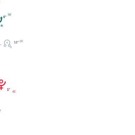
'
56'
4°
09'
12°
1°
41'
'