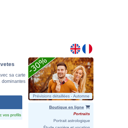
avetes
vec sa carte
es dominantes
Prévisions détaillées - Automne
Boutique en ligne
Portraits
c vos profils
Portrait astrologique
Étude carrière et vocation