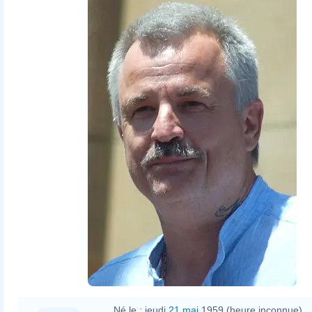
Né le :
jeudi
21 mai
1959 (heure inconnue)