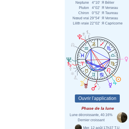
Neptune
4°10'
Я
Bélier
Pluton
4°02'
Я
Verseau
Chiron
0°52'
Я
Taureau
Nœud vrai
29°54'
Я
Verseau
Lilith vraie
22°02'
Я
Capricorne
Phase de la lune
Lune décroissante, 40.16%
Dernier croissant
Mer. 12 août 17h37 T.U.