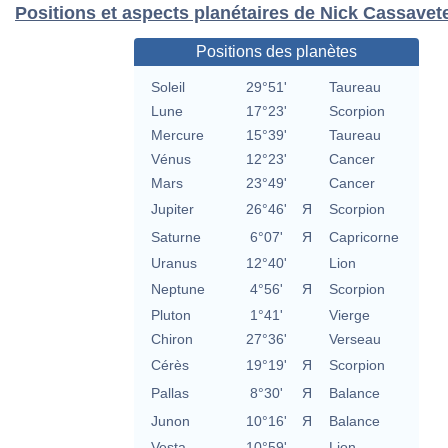
Positions et aspects planétaires de Nick Cassavet
Positions des planètes
Soleil
29°51'
Taureau
Lune
17°23'
Scorpion
Mercure
15°39'
Taureau
Vénus
12°23'
Cancer
Mars
23°49'
Cancer
Jupiter
26°46'
Я
Scorpion
Saturne
6°07'
Я
Capricorne
Uranus
12°40'
Lion
Neptune
4°56'
Я
Scorpion
Pluton
1°41'
Vierge
Chiron
27°36'
Verseau
Cérès
19°19'
Я
Scorpion
Pallas
8°30'
Я
Balance
Junon
10°16'
Я
Balance
Vesta
10°59'
Lion