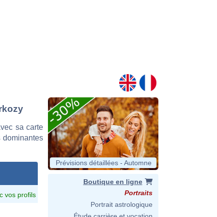
arkozy
vec sa carte
es dominantes
Prévisions détaillées - Automne
Boutique en ligne
Portraits
c vos profils
Portrait astrologique
Étude carrière et vocation