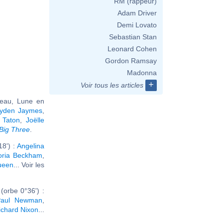
RM (rappeur)
Adam Driver
Demi Lovato
Sebastian Stan
Leonard Cohen
Gordon Ramsay
Madonna
+
Voir tous les articles
seau, Lune en
yden Jaymes
,
e Taton
,
Joëlle
Big Three
.
18') :
Angelina
toria Beckham
,
ueen
... Voir les
orbe 0°36') :
Paul Newman
,
ichard Nixon
...