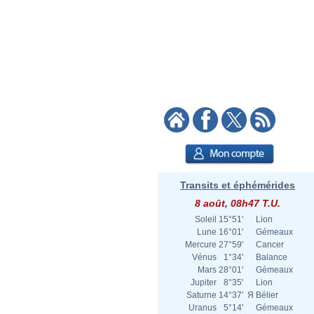
Transits et éphémérides
8 août, 08h47 T.U.
Soleil
15°51'
Lion
Lune
16°01'
Gémeaux
Mercure
27°59'
Cancer
Vénus
1°34'
Balance
Mars
28°01'
Gémeaux
Jupiter
8°35'
Lion
Saturne
14°37'
Я
Bélier
Uranus
5°14'
Gémeaux