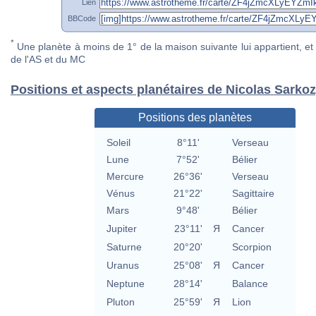
Lien
BBCode
*
Une planète à moins de 1° de la maison suivante lui appartient, et 
de l'AS et du MC
Positions et aspects planétaires de Nicolas Sarko
Positions des planètes
Soleil
8°11'
Verseau
Lune
7°52'
Bélier
Mercure
26°36'
Verseau
Vénus
21°22'
Sagittaire
Mars
9°48'
Bélier
Jupiter
23°11'
Я
Cancer
Saturne
20°20'
Scorpion
Uranus
25°08'
Я
Cancer
Neptune
28°14'
Balance
Pluton
25°59'
Я
Lion