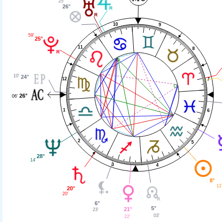
25'
26°
10
9
59'
25°
11
8
10'
24°
12
7
26°
06'
1
6
2
5
28°
14'
3
4
8°
11
20°
20'
6°
5°
21°
23'
03'
22'