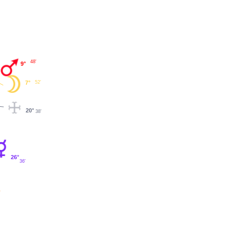
48'
9°
52'
7°
20°
38'
26°
36'
'