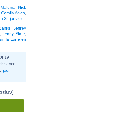
,
Maluma
,
Nick
,
Camila Alves
,
n 28 janvier
.
Banks
,
Jeffrey
,
Jenny Slate
,
nt la Lune en
10h19
aissance
u
jour
cidus)