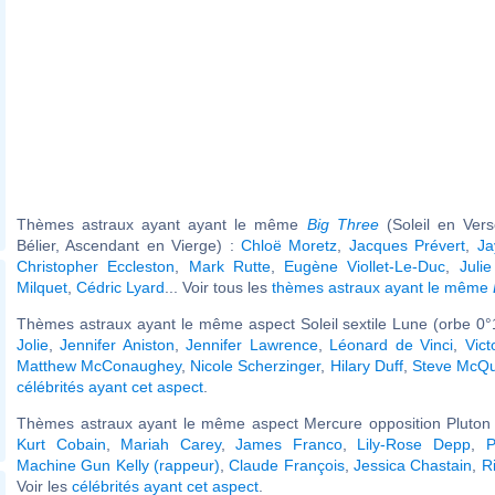
Thèmes astraux ayant ayant le même
Big Three
(Soleil en Ver
Bélier, Ascendant en Vierge) :
Chloë Moretz
,
Jacques Prévert
,
Ja
Christopher Eccleston
,
Mark Rutte
,
Eugène Viollet-Le-Duc
,
Juli
Milquet
,
Cédric Lyard
... Voir tous les
thèmes astraux ayant le même
Thèmes astraux ayant le même aspect Soleil sextile Lune (orbe 0°
Jolie
,
Jennifer Aniston
,
Jennifer Lawrence
,
Léonard de Vinci
,
Vic
Matthew McConaughey
,
Nicole Scherzinger
,
Hilary Duff
,
Steve McQ
célébrités ayant cet aspect
.
Thèmes astraux ayant le même aspect Mercure opposition Pluton (
Kurt Cobain
,
Mariah Carey
,
James Franco
,
Lily-Rose Depp
,
Machine Gun Kelly (rappeur)
,
Claude François
,
Jessica Chastain
,
R
Voir les
célébrités ayant cet aspect
.