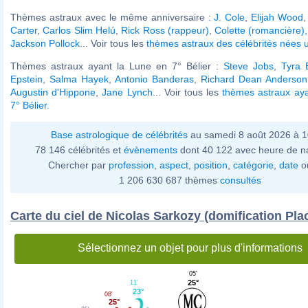
Thèmes astraux avec le même anniversaire :
J. Cole
,
Elijah Wood
Carter
,
Carlos Slim Helú
,
Rick Ross (rappeur)
,
Colette (romancière)
Jackson Pollock
... Voir tous les
thèmes astraux des célébrités nées u
Thèmes astraux ayant la Lune en 7° Bélier :
Steve Jobs
,
Tyra 
Epstein
,
Salma Hayek
,
Antonio Banderas
,
Richard Dean Anderson
Augustin d'Hippone
,
Jane Lynch
... Voir tous les
thèmes astraux aya
7° Bélier
.
Base astrologique de célébrités
au samedi 8 août 2026 à 
78 146 célébrités et
évènements
dont 40 122 avec heure de n
Chercher par
profession
,
aspect
,
position
,
catégorie
,
date
o
1 206 630 687 thèmes
consultés
Carte du ciel de Nicolas Sarkozy (domification Pla
Sélectionnez un objet pour plus d'informations
05'
25°
11'
23°
08'
25°