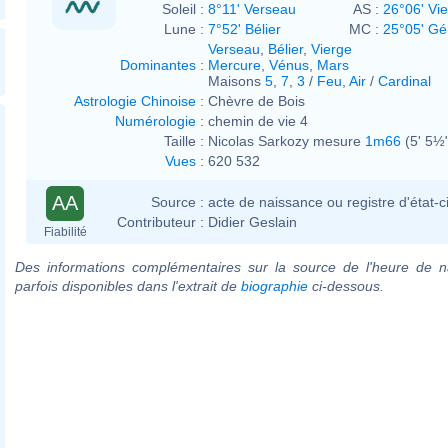
Soleil :
8°11' Verseau
AS :
26°06' Vi
Lune :
7°52' Bélier
MC :
25°05' G
Verseau
,
Bélier
,
Vierge
Dominantes
:
Mercure
,
Vénus
,
Mars
Maisons
5
,
7
,
3
/
Feu
,
Air
/
Cardinal
Astrologie Chinoise
:
Chèvre de Bois
Numérologie
:
chemin de vie 4
Taille :
Nicolas Sarkozy mesure
1m66
(5' 5½
Vues
:
620 532
AA
Source :
acte de naissance ou registre d'état-ci
Contributeur :
Didier Geslain
Fiabilité
Des informations complémentaires sur la source de l'heure de n
parfois disponibles dans l'extrait de
biographie
ci-dessous.