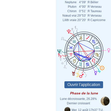
Neptune
4°09'
Я
Bélier
Pluton
4°00'
Я
Verseau
Chiron
0°51'
Я
Taureau
Nœud vrai
29°53'
Я
Verseau
Lilith vraie
20°20'
Я
Capricorne
Phase de la lune
Lune décroissante, 26.28%
Dernier croissant
Mer. 12 août 17h37 T.U.