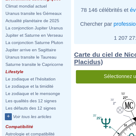
Climat mondial actuel
78 146 célébrités et
év
Uranus transite les Gémeaux
Actualité planétaire de 2025
Chercher par
professi
La conjonction Jupiter Uranus
Jupiter et Saturne en Verseau
1 207 2
La conjonction Saturne Pluton
Jupiter arrive en Sagittaire
Carte du ciel de Nic
Uranus transite le Taureau
Placidus)
Saturne transite le Capricorne
Lifestyle
Sélectionnez u
Le zodiaque et l'hésitation
Le zodiaque et la timidité
Le zodiaque et le mensonge
53'
27°
39'
Les qualités des 12 signes
2°
Les défauts des 12 signes
+
35'
Voir tous les articles
25°
10
Compatibilité
Astrologie et compatibilité