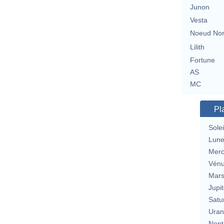
Junon
Vesta
Noeud No
Lilith
Fortune
AS
MC
Pl
Solei
Lun
Merc
Vén
Mar
Jupit
Satu
Uran
Nept