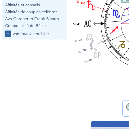
23'
15°
11
Affinités et conseils
Affinités de couples célèbres
12
Ava Gardner et Frank Sinatra
4°
04'
Compatibilité du Bélier
+
Voir tous les articles
1
26°
24'
26°
59'
2
28°
13'