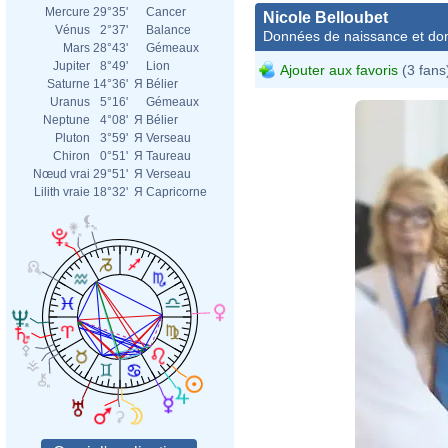
Mercure
29°35'
Cancer
Nicole Belloubet
Vénus
2°37'
Balance
Données de naissance et dom
Mars
28°43'
Gémeaux
Jupiter
8°49'
Lion
Ajouter aux favoris
(3 fans
Saturne
14°36'
Я
Bélier
Uranus
5°16'
Gémeaux
Neptune
4°08'
Я
Bélier
Pluton
3°59'
Я
Verseau
Chiron
0°51'
Я
Taureau
Nœud vrai
29°51'
Я
Verseau
Lilith vraie
18°32'
Я
Capricorne