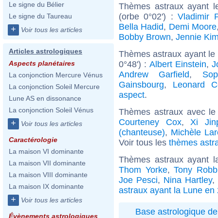
Le signe du Bélier
Thèmes astraux ayant l
(orbe 0°02') :
Vladimir 
Le signe du Taureau
Bella Hadid
,
Demi Moore
+
Voir tous les articles
Bobby Brown
,
Jennie Ki
Articles astrologiques
Thèmes astraux ayant le 
0°48') :
Albert Einstein
,
J
Aspects planétaires
Andrew Garfield
,
Sop
La conjonction Mercure Vénus
Gainsbourg
,
Leonard C
La conjonction Soleil Mercure
aspect
.
Lune AS en dissonance
La conjonction Soleil Vénus
Thèmes astraux avec le
Courteney Cox
,
Xi Jin
+
Voir tous les articles
(chanteuse)
,
Michèle La
Caractérologie
Voir tous les
thèmes astra
La maison VI dominante
Thèmes astraux ayant l
La maison VII dominante
Thom Yorke
,
Tony Robb
La maison VIII dominante
Joe Pesci
,
Nina Hartley
,
La maison IX dominante
astraux ayant la Lune en 
+
Voir tous les articles
Base astrologique de
Évènements astrologiques