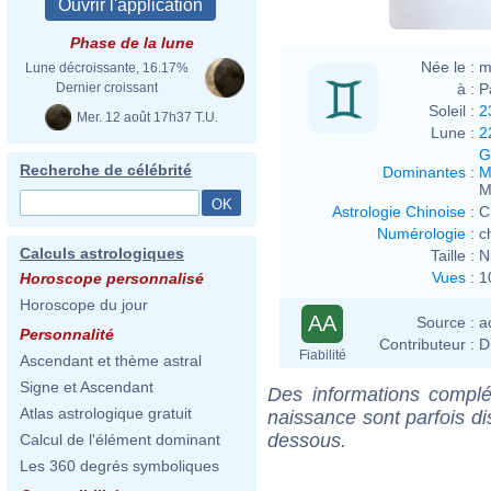
Phase de la lune
Née le :
m
Lune décroissante, 16.17%
à :
P
Dernier croissant
Soleil :
2
Mer. 12 août 17h37 T.U.
Lune :
2
G
Recherche de célébrité
Dominantes
:
M
M
Astrologie Chinoise
:
C
Numérologie
:
c
Calculs astrologiques
Taille :
N
Vues
:
1
Horoscope personnalisé
Horoscope du jour
AA
Source :
a
Personnalité
Contributeur :
D
Fiabilité
Ascendant et thème astral
Signe et Ascendant
Des informations complé
Atlas astrologique gratuit
naissance sont parfois di
dessous.
Calcul de l'élément dominant
Les 360 degrés symboliques