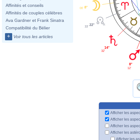
Affinités et conseils
8°
06'
Affinités de couples célèbres
Ava Gardner et Frank Sinatra
22°
33'
Compatibilité du Bélier
+
Voir tous les articles
14°
32'
8°
12'
Afficher les aspec
Afficher les aspe
Afficher les aspe
Afficher les astér
Afficher les a