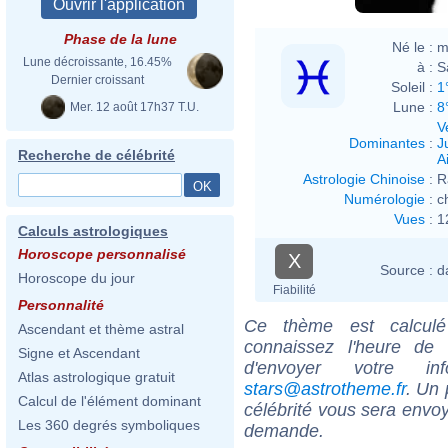
Phase de la lune
Né le :
m
Lune décroissante, 16.45%
à :
S
Dernier croissant
Soleil :
1
Lune :
8
Mer. 12 août 17h37 T.U.
V
Dominantes
:
J
Recherche de célébrité
Ai
Astrologie Chinoise
:
R
Numérologie
:
c
Vues
:
1
Calculs astrologiques
Horoscope personnalisé
X
Source :
d
Horoscope du jour
Fiabilité
Personnalité
Ce thème est calculé 
Ascendant et thème astral
connaissez l'heure de 
Signe et Ascendant
d'envoyer votre i
Atlas astrologique gratuit
stars@astrotheme.fr
. Un 
Calcul de l'élément dominant
célébrité vous sera envoy
Les 360 degrés symboliques
demande.