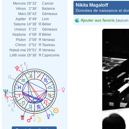
Mercure
29°32'
Cancer
Nikita Magaloff
Vénus
2°36'
Balance
Données de naissance et dom
Mars
28°42'
Gémeaux
Jupiter
8°49'
Lion
Ajouter aux favoris
(aucun 
Saturne
14°36'
Я
Bélier
Uranus
5°15'
Gémeaux
Neptune
4°08'
Я
Bélier
Pluton
3°59'
Я
Verseau
Chiron
0°51'
Я
Taureau
Nœud vrai
29°51'
Я
Verseau
Lilith vraie
18°36'
Я
Capricorne
Erli