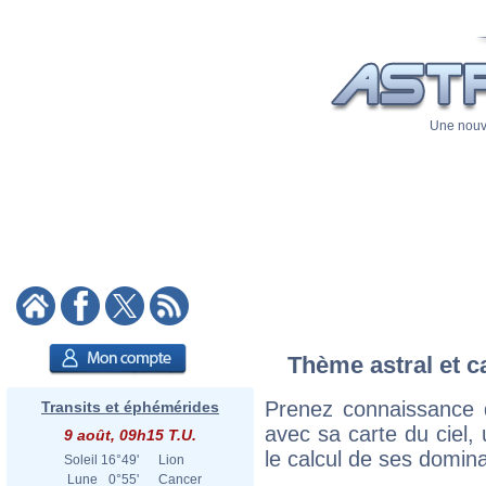
Une nouve
Thème astral et ca
Prenez connaissance d
Transits et éphémérides
avec sa carte du ciel, 
9 août, 09h15 T.U.
le calcul de ses domina
Soleil
16°49'
Lion
Lune
0°55'
Cancer