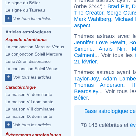
Le signe du Bélier
(orbe 3°44') :
Brad Pitt
,
D
Le signe du Taureau
The Creator
,
Serge Gain
+
Mark Wahlberg
,
Michael 
Voir tous les articles
aspect
.
Articles astrologiques
Thèmes astraux avec l
Aspects planétaires
Jennifer Love Hewitt
,
So
La conjonction Mercure Vénus
Simone
,
Anaïs Nin
,
M
La conjonction Soleil Mercure
Calment
... Voir tous les
21 février
.
Lune AS en dissonance
La conjonction Soleil Vénus
Thèmes astraux ayant l
+
Voir tous les articles
Taylor-Joy
,
Adam Lambe
Thomas Anderson
,
H
Caractérologie
Beardsley
... Voir tous l
La maison VI dominante
Bélier
.
La maison VII dominante
La maison VIII dominante
Base astrologique de
La maison IX dominante
+
78 146 célébrités et
év
Voir tous les articles
Évènements astrologiques