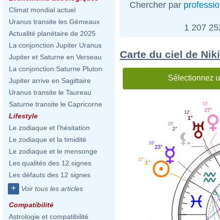
Chercher par
professi
Climat mondial actuel
Uranus transite les Gémeaux
1 207 2
Actualité planétaire de 2025
La conjonction Jupiter Uranus
Carte du ciel de Nik
Jupiter et Saturne en Verseau
La conjonction Saturne Pluton
Sélectionnez u
Jupiter arrive en Sagittaire
Uranus transite le Taureau
Saturne transite le Capricorne
19'
27°
12'
Lifestyle
1°
25'
Le zodiaque et l'hésitation
2°
Le zodiaque et la timidité
16'
23°
Le zodiaque et le mensonge
27'
Les qualités des 12 signes
1°
Les défauts des 12 signes
+
Voir tous les articles
Compatibilité
Astrologie et compatibilité