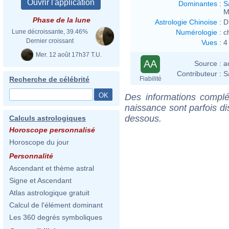
Dominantes
:
S
M
Phase de la lune
Astrologie Chinoise
:
D
Numérologie
:
c
Lune décroissante, 39.46%
Dernier croissant
Vues
:
4
Mer. 12 août 17h37 T.U.
AA
Source :
a
Contributeur :
S
Fiabilité
Recherche de célébrité
Des informations complé
naissance sont parfois di
dessous.
Calculs astrologiques
Horoscope personnalisé
Horoscope du jour
Personnalité
Ascendant et thème astral
Signe et Ascendant
Atlas astrologique gratuit
Calcul de l'élément dominant
Les 360 degrés symboliques