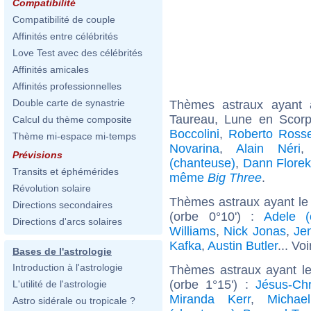
Compatibilité
Compatibilité de couple
Affinités entre célébrités
Love Test avec des célébrités
Affinités amicales
Affinités professionnelles
Double carte de synastrie
Thèmes astraux ayant
Taureau, Lune en Scorp
Calcul du thème composite
Boccolini
,
Roberto Rossel
Thème mi-espace mi-temps
Novarina
,
Alain Néri
Prévisions
(chanteuse)
,
Dann Flore
Transits et éphémérides
même
Big Three
.
Révolution solaire
Thèmes astraux ayant le 
Directions secondaires
(orbe 0°10') :
Adele (
Directions d'arcs solaires
Williams
,
Nick Jonas
,
Jen
Kafka
,
Austin Butler
... Vo
Bases de l'astrologie
Introduction à l'astrologie
Thèmes astraux ayant le
(orbe 1°15') :
Jésus-Chr
L'utilité de l'astrologie
Miranda Kerr
,
Michae
Astro sidérale ou tropicale ?