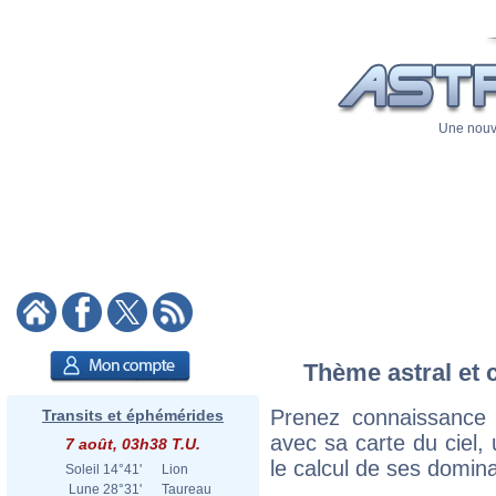
Une nouve
Thème astral et 
Prenez connaissance
Transits et éphémérides
avec sa carte du ciel, 
7 août, 03h38 T.U.
le calcul de ses domina
Soleil
14°41'
Lion
Lune
28°31'
Taureau