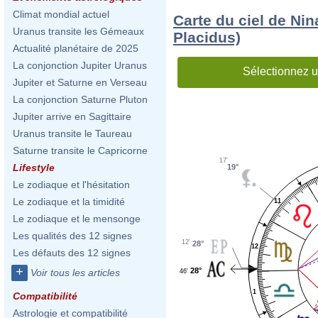
Climat mondial actuel
Carte du ciel de Nin
Uranus transite les Gémeaux
Placidus)
Actualité planétaire de 2025
La conjonction Jupiter Uranus
Sélectionnez u
Jupiter et Saturne en Verseau
La conjonction Saturne Pluton
Jupiter arrive en Sagittaire
Uranus transite le Taureau
Saturne transite le Capricorne
17'
Lifestyle
19°
Le zodiaque et l'hésitation
Le zodiaque et la timidité
11
Le zodiaque et le mensonge
Les qualités des 12 signes
12'
28°
12
Les défauts des 12 signes
+
28°
Voir tous les articles
46'
1
Compatibilité
Astrologie et compatibilité