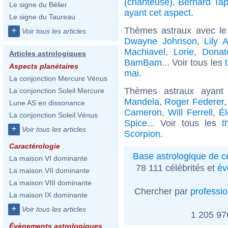
(chanteuse)
,
Bernard Tap
Le signe du Bélier
ayant cet aspect
.
Le signe du Taureau
Thèmes astraux avec le
+
Voir tous les articles
Dwayne Johnson
,
Lily A
Machiavel
,
Lorie
,
Donat
Articles astrologiques
BamBam
... Voir tous les
Aspects planétaires
mai
.
La conjonction Mercure Vénus
Thèmes astraux ayant
La conjonction Soleil Mercure
Mandela
,
Roger Federer
Lune AS en dissonance
Cameron
,
Will Ferrell
,
Él
La conjonction Soleil Vénus
Spice
... Voir tous les
t
+
Voir tous les articles
Scorpion
.
Caractérologie
Base astrologique de cé
La maison VI dominante
78 111 célébrités et
év
La maison VII dominante
La maison VIII dominante
Chercher par
professi
La maison IX dominante
+
Voir tous les articles
1 205 9
Évènements astrologiques