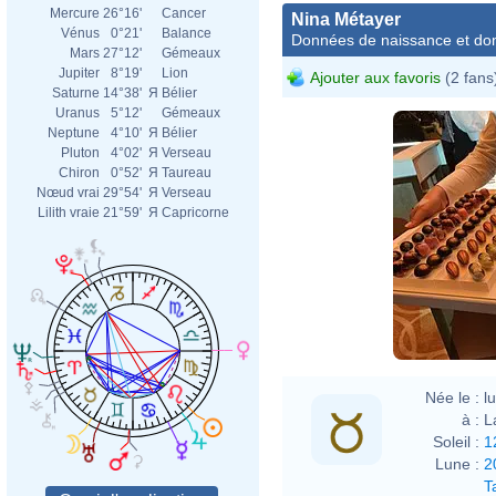
Mercure
26°16'
Cancer
Nina Métayer
Vénus
0°21'
Balance
Données de naissance et dom
Mars
27°12'
Gémeaux
Jupiter
8°19'
Lion
Ajouter aux favoris
(2 fans
Saturne
14°38'
Я
Bélier
Uranus
5°12'
Gémeaux
Neptune
4°10'
Я
Bélier
Pluton
4°02'
Я
Verseau
Chiron
0°52'
Я
Taureau
Nœud vrai
29°54'
Я
Verseau
Lilith vraie
21°59'
Я
Capricorne
Née le :
l
à :
L
Soleil :
1
Lune :
2
T