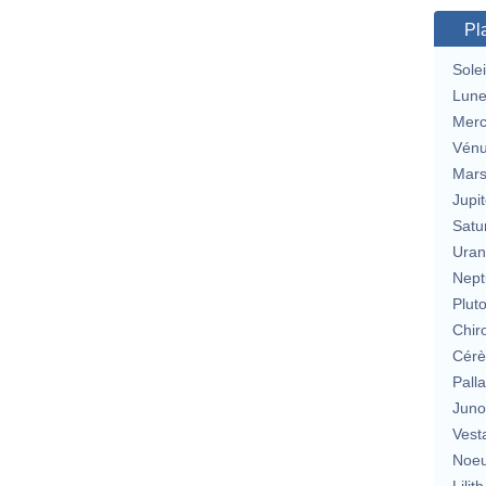
Pl
Solei
Lun
Merc
Vén
Mar
Jupit
Satu
Uran
Nept
Plut
Chir
Cérè
Pall
Jun
Vest
Noeu
Lilith