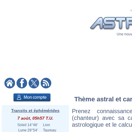
Une nouve
Thème astral et car
Prenez connaissan
Transits et éphémérides
(chanteur) avec sa ca
7 août, 05h57 T.U.
astrologique et le calc
Soleil
14°46'
Lion
Lune
29°54'
Taureau