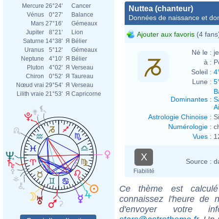
Mercure
26°24'
Cancer
Nuttea (chanteur)
Vénus
0°27'
Balance
Données de naissance et dom
Mars
27°16'
Gémeaux
Jupiter
8°21'
Lion
Ajouter aux favoris
(4 fans
Saturne
14°38'
Я
Bélier
Uranus
5°12'
Gémeaux
Né le :
j
Neptune
4°10'
Я
Bélier
à :
P
Pluton
4°02'
Я
Verseau
Soleil :
4
Chiron
0°52'
Я
Taureau
Lune :
5
Nœud vrai
29°54'
Я
Verseau
B
Lilith vraie
21°53'
Я
Capricorne
Dominantes
:
S
Ai
Astrologie Chinoise
:
S
Numérologie
:
c
Vues
:
1
X
Source :
d
Fiabilité
Ce thème est calculé 
connaissez l'heure de n
d'envoyer votre i