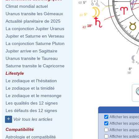
5°
03'
Climat mondial actuel
Uranus transite les Gémeaux
5°
49'
Actualité planétaire de 2025
18°
43'
La conjonction Jupiter Uranus
Jupiter et Saturne en Verseau
La conjonction Saturne Pluton
Jupiter arrive en Sagittaire
Uranus transite le Taureau
Saturne transite le Capricorne
8°
Lifestyle
58'
Le zodiaque et l'hésitation
Le zodiaque et la timidité
Le zodiaque et le mensonge
Les qualités des 12 signes
Les défauts des 12 signes
Afficher les aspec
+
Voir tous les articles
Afficher les aspe
Compatibilité
Afficher les aspe
Afficher les astér
Astrologie et compatibilité