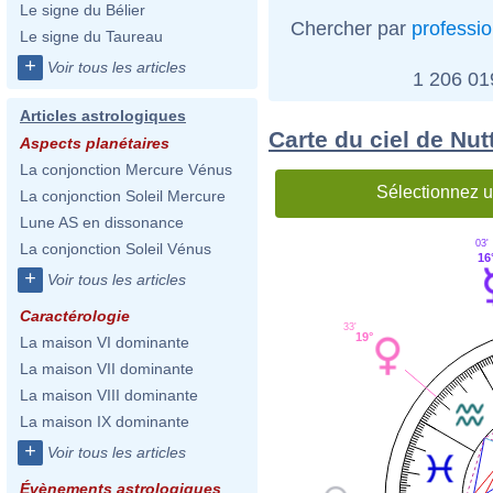
Le signe du Bélier
Chercher par
professi
Le signe du Taureau
+
Voir tous les articles
1 206 0
Articles astrologiques
Carte du ciel de Nut
Aspects planétaires
La conjonction Mercure Vénus
Sélectionnez u
La conjonction Soleil Mercure
Lune AS en dissonance
03'
La conjonction Soleil Vénus
16
+
Voir tous les articles
Caractérologie
33'
19°
La maison VI dominante
La maison VII dominante
La maison VIII dominante
La maison IX dominante
+
Voir tous les articles
Évènements astrologiques