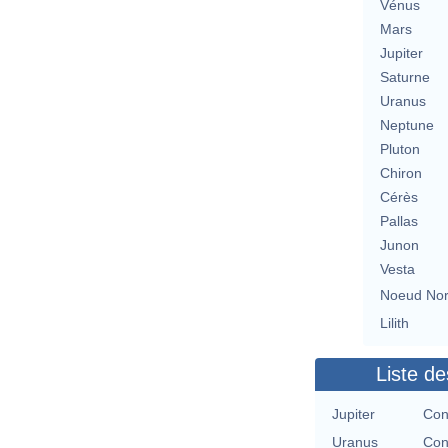
Vénus
Mars
Jupiter
Saturne
Uranus
Neptune
Pluton
Chiron
Cérès
Pallas
Junon
Vesta
Noeud No
Lilith
Liste de
Jupiter
Con
Uranus
Con