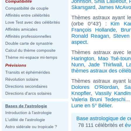
Johnson
,
Shia LaBeouf
,
Compatibilité
Skarsgard
,
James McAvo
Compatibilité de couple
Affinités entre célébrités
Thèmes astraux ayant le
Love Test avec des célébrités
(orbe 0°43') :
Kim Kar
François Hollande
,
Bru
Affinités amicales
Ronald Reagan
,
Steven
Affinités professionnelles
aspect
.
Double carte de synastrie
Calcul du thème composite
Thèmes astraux avec l
Thème mi-espace mi-temps
Harington
,
Mao Tsé-toun
Nunn
,
Jade Thirlwall
,
La
Prévisions
thèmes astraux des célé
Transits et éphémérides
Révolution solaire
Thèmes astraux ayant l
Directions secondaires
Dolores O'Riordan
,
Sa
Knopfler
,
Vassily Kandin
Directions d'arcs solaires
Valeria Bruni Tedeschi
..
Lune en 5° Bélier
.
Bases de l'astrologie
Introduction à l'astrologie
Base astrologique de cé
L'utilité de l'astrologie
78 111 célébrités et
év
Astro sidérale ou tropicale ?