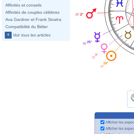
Affinités et conseils
Affinités de couples célèbres
2°
07'
Ava Gardner et Frank Sinatra
Compatibilité du Bélier
+
Voir tous les articles
25°
58'
8°
38'
18°
18'
Afficher les aspec
Afficher les aspe