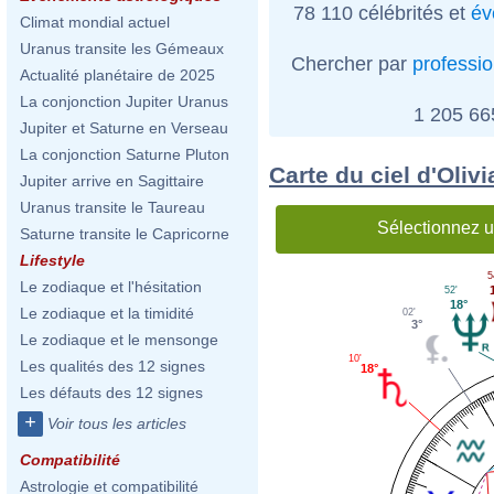
78 110 célébrités et
év
Climat mondial actuel
Uranus transite les Gémeaux
Chercher par
professi
Actualité planétaire de 2025
La conjonction Jupiter Uranus
1 205 6
Jupiter et Saturne en Verseau
La conjonction Saturne Pluton
Carte du ciel d'Oliv
Jupiter arrive en Sagittaire
Uranus transite le Taureau
Sélectionnez u
Saturne transite le Capricorne
Lifestyle
5
Le zodiaque et l'hésitation
52'
18°
Le zodiaque et la timidité
02'
3°
Le zodiaque et le mensonge
10'
Les qualités des 12 signes
18°
Les défauts des 12 signes
+
Voir tous les articles
Compatibilité
Astrologie et compatibilité