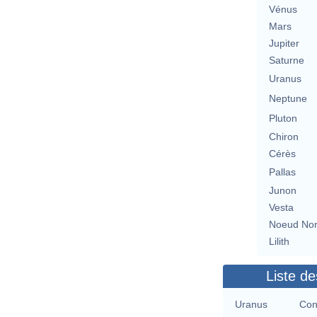
Vénus
Mars
Jupiter
Saturne
Uranus
Neptune
Pluton
Chiron
Cérès
Pallas
Junon
Vesta
Noeud No
Lilith
Liste de
Uranus
Con