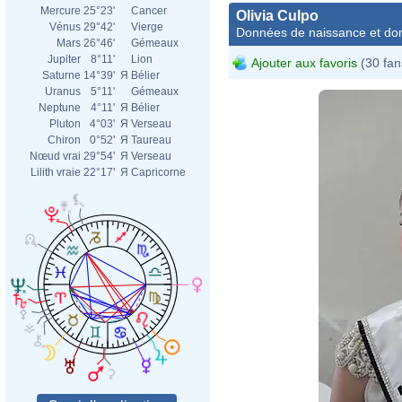
Mercure
25°23'
Cancer
Olivia Culpo
Vénus
29°42'
Vierge
Données de naissance et dom
Mars
26°46'
Gémeaux
Jupiter
8°11'
Lion
Ajouter aux favoris
(30 fan
Saturne
14°39'
Я
Bélier
Uranus
5°11'
Gémeaux
Neptune
4°11'
Я
Bélier
Pluton
4°03'
Я
Verseau
Chiron
0°52'
Я
Taureau
Nœud vrai
29°54'
Я
Verseau
Lilith vraie
22°17'
Я
Capricorne