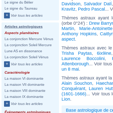
Le signe du Bélier
Davidson
,
Salvador Dalí
Le signe du Taureau
Kravitz
,
Pedro Pascal
... 
+
Voir tous les articles
Thèmes astraux ayant l
(orbe 0°24') :
Drew Barry
Articles astrologiques
Martin
,
Marie-Antoinett
Aspects planétaires
Anthony Hopkins
,
Caitly
aspect
.
La conjonction Mercure Vénus
La conjonction Soleil Mercure
Thèmes astraux avec le
Lune AS en dissonance
Trisha Paytas
,
6ix9ine
La conjonction Soleil Vénus
Laurence Boccolini
,
Attenborough
... Voir tou
+
Voir tous les articles
un 8 mai
.
Caractérologie
Thèmes astraux ayant la
La maison VI dominante
Alain Souchon
,
Haecha
La maison VII dominante
Conquérant
,
Lauren Hut
La maison VIII dominante
(1601-1666)
... Voir tous
La maison IX dominante
Lion
.
+
Voir tous les articles
Base astrologique de cé
Évènements astrologiques