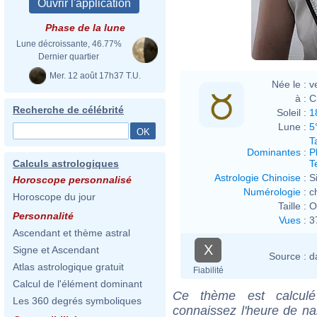
Phase de la lune
Lune décroissante, 46.77%
Dernier quartier
Mer. 12 août 17h37 T.U.
Née le :
v
à :
C
Recherche de célébrité
Soleil :
1
Lune :
5
T
Dominantes
:
P
T
Calculs astrologiques
Astrologie Chinoise
:
S
Horoscope personnalisé
Numérologie
:
c
Horoscope du jour
Taille :
O
Personnalité
Vues
:
3
Ascendant et thème astral
X
Signe et Ascendant
Source :
d
Atlas astrologique gratuit
Fiabilité
Calcul de l'élément dominant
Ce thème est calculé 
Les 360 degrés symboliques
connaissez l'heure de na