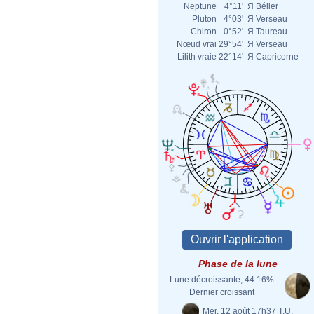
Neptune
4°11'
Я
Bélier
Pluton
4°03'
Я
Verseau
Chiron
0°52'
Я
Taureau
Nœud vrai
29°54'
Я
Verseau
Lilith vraie
22°14'
Я
Capricorne
Phase de la lune
Lune décroissante, 44.16%
Dernier croissant
Mer. 12 août 17h37 T.U.