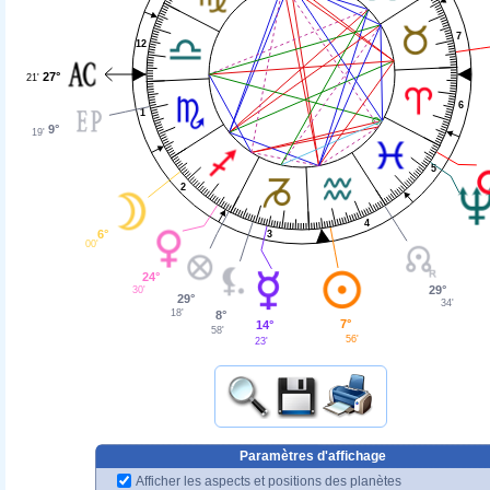
7
12
27°
21'
6
1
9°
19'
5
2
4
6°
3
00'
24°
29°
30'
29°
34'
18'
8°
7°
14°
58'
56'
23'
Paramètres d'affichage
Afficher les aspects et positions des planètes