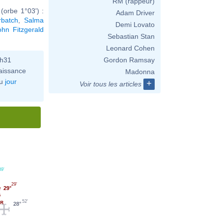
RM (rappeur)
(orbe 1°03') :
Adam Driver
batch
,
Salma
Demi Lovato
ohn Fitzgerald
Sebastian Stan
Leonard Cohen
6h31
Gordon Ramsay
aissance
Madonna
u
jour
+
Voir tous les articles
39'
29'
29°
52'
28°