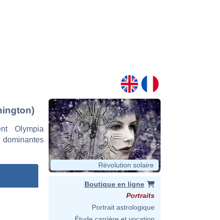
hington)
nt Olympia
s dominantes
Révolution solaire
Boutique en ligne
Portraits
Portrait astrologique
Étude carrière et vocation