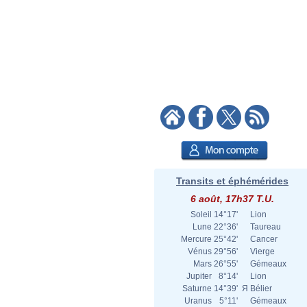
Transits et éphémérides
6 août, 17h37 T.U.
Soleil
14°17'
Lion
Lune
22°36'
Taureau
Mercure
25°42'
Cancer
Vénus
29°56'
Vierge
Mars
26°55'
Gémeaux
Jupiter
8°14'
Lion
Saturne
14°39'
Я
Bélier
Uranus
5°11'
Gémeaux