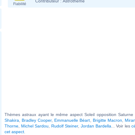
Contributeur :
Astrotheme
Fiabilité
Thèmes astraux ayant le même aspect Soleil opposition Saturne (
Shakira
,
Bradley Cooper
,
Emmanuelle Béart
,
Brigitte Macron
,
Mira
Thorne
,
Michel Sardou
,
Rudolf Steiner
,
Jordan Bardella
... Voir les
c
cet aspect
.