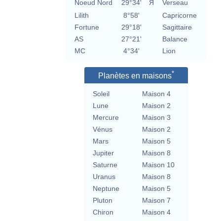
Noeud Nord
29°34'
Я
Verseau
Lilith
8°58'
Capricorne
Fortune
29°18'
Sagittaire
AS
27°21'
Balance
MC
4°34'
Lion
*
Planètes en maisons
Soleil
Maison 4
Lune
Maison 2
Mercure
Maison 3
Vénus
Maison 2
Mars
Maison 5
Jupiter
Maison 8
Saturne
Maison 10
Uranus
Maison 8
Neptune
Maison 5
Pluton
Maison 7
Chiron
Maison 4