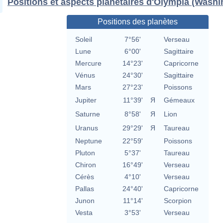
Positions et aspects planétaires d'Olympia (Washi
Positions des planètes
Soleil
7°56'
Verseau
Lune
6°00'
Sagittaire
Mercure
14°23'
Capricorne
Vénus
24°30'
Sagittaire
Mars
27°23'
Poissons
Jupiter
11°39'
Я
Gémeaux
Saturne
8°58'
Я
Lion
Uranus
29°29'
Я
Taureau
Neptune
22°59'
Poissons
Pluton
5°37'
Taureau
Chiron
16°49'
Verseau
Cérès
4°10'
Verseau
Pallas
24°40'
Capricorne
Junon
11°14'
Scorpion
Vesta
3°53'
Verseau