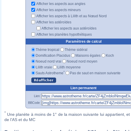
Afficher les aspects aux angles
Afficher les aspects mineurs
Afficher les aspects à Lilith et au Nœud Nord
Afficher les astéroïdes
Afficher les aspects aux astéroïdes
Afficher les planètes hypothétiques
Paramètres de calcul
Thème tropical
Thème sidéral
Domification Placidus
Maisons égales
Koch
Noeud nord vrai
Noeud nord moyen
Lilith vraie
Lilith moyenne
*
Sauts Astrotheme
Pas de saut en maison suivante
Lien permanent
Lien
BBCode
*
Une planète à moins de 1° de la maison suivante lui appartient, et 
de l'AS et du MC