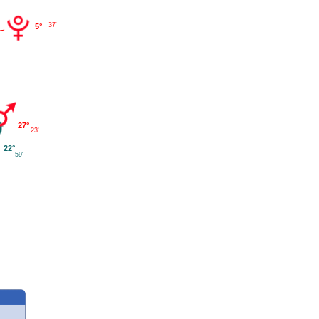
37'
5°
27°
23'
22°
59'