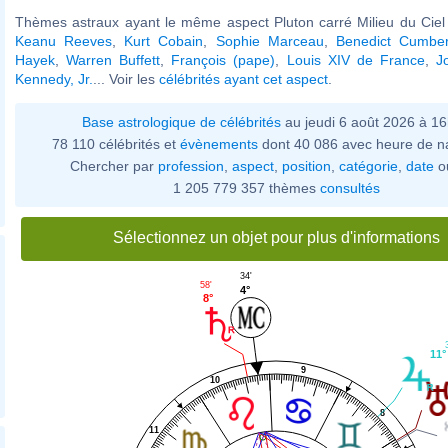
Thèmes astraux ayant le même aspect Pluton carré Milieu du Ciel 
Keanu Reeves
,
Kurt Cobain
,
Sophie Marceau
,
Benedict Cumber
Hayek
,
Warren Buffett
,
François (pape)
,
Louis XIV de France
,
J
Kennedy, Jr.
... Voir les
célébrités ayant cet aspect
.
Base astrologique de célébrités
au jeudi 6 août 2026 à 1
78 110 célébrités et
évènements
dont 40 086 avec heure de n
Chercher par
profession
,
aspect
,
position
,
catégorie
,
date
o
1 205 779 357 thèmes
consultés
Sélectionnez un objet pour plus d'informations
34'
58'
4°
8°
11°
9
10
8
11