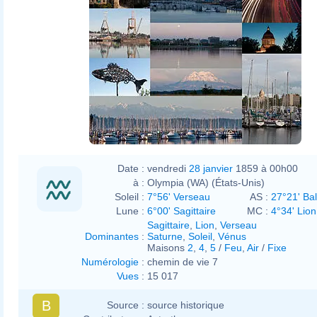
Date :
vendredi
28 janvier
1859 à 00h00
à :
Olympia (WA) (États-Unis)
Soleil :
7°56' Verseau
AS :
27°21' Ba
Lune :
6°00' Sagittaire
MC :
4°34' Lion
Sagittaire
,
Lion
,
Verseau
Dominantes
:
Saturne
,
Soleil
,
Vénus
Maisons
2
,
4
,
5
/
Feu
,
Air
/
Fixe
Numérologie
:
chemin de vie 7
Vues
:
15 017
B
Source :
source historique