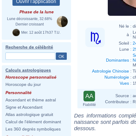
Phase de la lune
Lune décroissante, 32.68%
Dernier croissant
Né le :
d
L
Mer. 12 août 17h37 T.U.
à :
N
Soleil :
2
Recherche de célébrité
Lune :
2
S
Dominantes
:
N
M
Calculs astrologiques
Astrologie Chinoise
:
T
Numérologie
:
c
Horoscope personnalisé
Vues
:
1
Horoscope du jour
Personnalité
AA
Source :
a
Ascendant et thème astral
Contributeur :
R
Fiabilité
Signe et Ascendant
Atlas astrologique gratuit
Des informations complé
naissance sont parfois di
Calcul de l'élément dominant
dessous.
Les 360 degrés symboliques