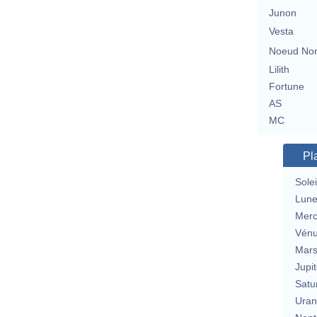
Junon
Vesta
Noeud No
Lilith
Fortune
AS
MC
Pl
Solei
Lun
Merc
Vén
Mar
Jupit
Satu
Uran