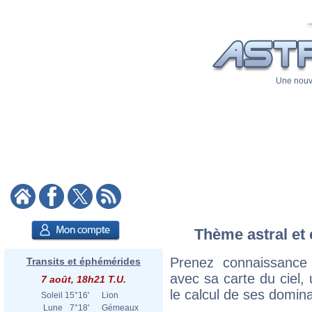
Une nouve
Thème astral et 
Prenez connaissance
Transits et éphémérides
avec sa carte du ciel, 
7 août, 18h21 T.U.
le calcul de ses domina
Soleil
15°16'
Lion
Lune
7°18'
Gémeaux