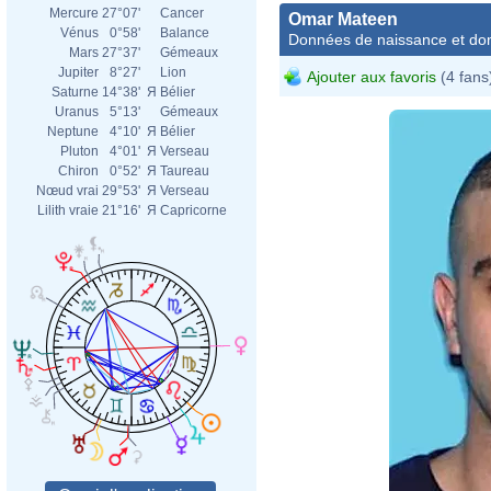
Mercure
27°07'
Cancer
Omar Mateen
Vénus
0°58'
Balance
Données de naissance et dom
Mars
27°37'
Gémeaux
Jupiter
8°27'
Lion
Ajouter aux favoris
(4 fans
Saturne
14°38'
Я
Bélier
Uranus
5°13'
Gémeaux
Neptune
4°10'
Я
Bélier
Pluton
4°01'
Я
Verseau
Chiron
0°52'
Я
Taureau
Nœud vrai
29°53'
Я
Verseau
Lilith vraie
21°16'
Я
Capricorne