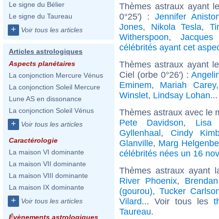
Le signe du Bélier
Thèmes astraux ayant le
0°25') :
Jennifer Anisto
Le signe du Taureau
Jones
,
Nikola Tesla
,
Ti
+
Voir tous les articles
Witherspoon
,
Jacques 
célébrités ayant cet aspe
Articles astrologiques
Thèmes astraux ayant le
Aspects planétaires
Ciel (orbe 0°26') :
Angelin
La conjonction Mercure Vénus
Eminem
,
Mariah Carey
La conjonction Soleil Mercure
Winslet
,
Lindsay Lohan
..
Lune AS en dissonance
La conjonction Soleil Vénus
Thèmes astraux avec le 
Pete Davidson
,
Lisa
+
Voir tous les articles
Gyllenhaal
,
Cindy Kimb
Caractérologie
Glanville
,
Marg Helgenbe
La maison VI dominante
célébrités nées un 16 n
La maison VII dominante
Thèmes astraux ayant 
La maison VIII dominante
River Phoenix
,
Brendan
La maison IX dominante
(gourou)
,
Tucker Carlso
+
Vilard
... Voir tous les
t
Voir tous les articles
Taureau
.
Évènements astrologiques