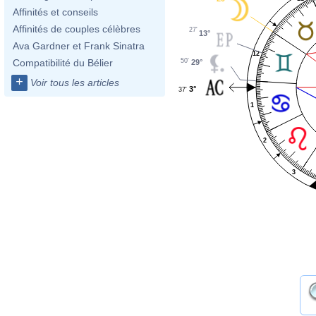
Affinités et conseils
Affinités de couples célèbres
27'
13°
Ava Gardner et Frank Sinatra
12
50'
Compatibilité du Bélier
29°
+
Voir tous les articles
3°
37'
1
2
3