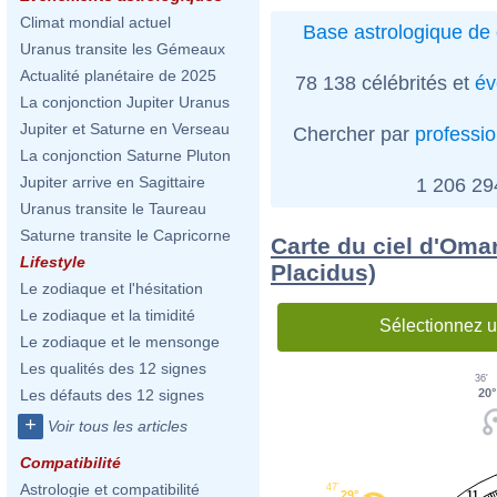
Climat mondial actuel
Base astrologique de 
Uranus transite les Gémeaux
Actualité planétaire de 2025
78 138 célébrités et
év
La conjonction Jupiter Uranus
Jupiter et Saturne en Verseau
Chercher par
professi
La conjonction Saturne Pluton
Jupiter arrive en Sagittaire
1 206 2
Uranus transite le Taureau
Saturne transite le Capricorne
Carte du ciel d'Oma
Lifestyle
Placidus)
Le zodiaque et l'hésitation
Le zodiaque et la timidité
Sélectionnez u
Le zodiaque et le mensonge
Les qualités des 12 signes
36'
20°
Les défauts des 12 signes
+
Voir tous les articles
Compatibilité
Astrologie et compatibilité
47'
29°
11