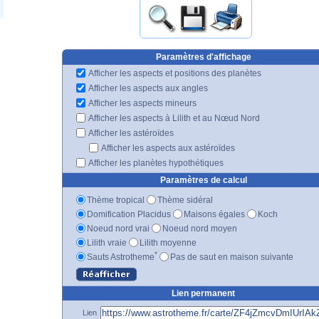
Paramètres d'affichage
Afficher les aspects et positions des planètes
Afficher les aspects aux angles
Afficher les aspects mineurs
Afficher les aspects à Lilith et au Nœud Nord
Afficher les astéroïdes
Afficher les aspects aux astéroïdes
Afficher les planètes hypothétiques
Paramètres de calcul
Thème tropical
Thème sidéral
Domification Placidus
Maisons égales
Koch
Noeud nord vrai
Noeud nord moyen
Lilith vraie
Lilith moyenne
*
Sauts Astrotheme
Pas de saut en maison suivante
Lien permanent
Lien