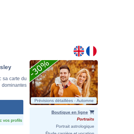
osley
 sa carte du
es dominantes
Prévisions détaillées - Automne
Boutique en ligne
Portraits
c vos profils
Portrait astrologique
Étude carrière et vocation