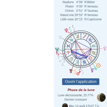
Neptune
4°09'
Я
Bélier
Pluton
4°00'
Я
Verseau
Chiron
0°51'
Я
Taureau
Nœud vrai
29°53'
Я
Verseau
Lilith vraie
20°15'
Я
Capricorne
Phase de la lune
Lune décroissante, 25.77%
Dernier croissant
Mer. 12 août 17h37 T.U.