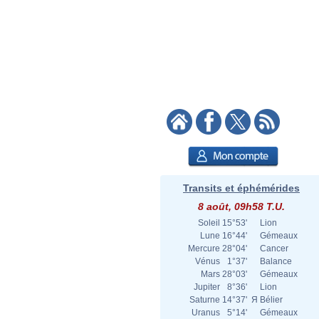
Transits et éphémérides
8 août, 09h58 T.U.
Soleil
15°53'
Lion
Lune
16°44'
Gémeaux
Mercure
28°04'
Cancer
Vénus
1°37'
Balance
Mars
28°03'
Gémeaux
Jupiter
8°36'
Lion
Saturne
14°37'
Я
Bélier
Uranus
5°14'
Gémeaux