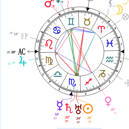
1
17°
10
9
11
8
38'
12°
12
7
28°
28'
1
6
7°
57'
2
5
3
4
28°
31'
18°
22°
25°
24°
23'
09'
09'
49'