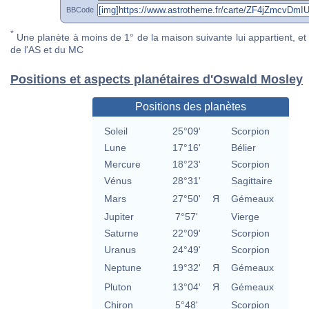
BBCode
*
Une planète à moins de 1° de la maison suivante lui appartient, et 
de l'AS et du MC
Positions et aspects planétaires d'Oswald Mosley
Positions des planètes
Soleil
25°09'
Scorpion
Lune
17°16'
Bélier
Mercure
18°23'
Scorpion
Vénus
28°31'
Sagittaire
Mars
27°50'
Я
Gémeaux
Jupiter
7°57'
Vierge
Saturne
22°09'
Scorpion
Uranus
24°49'
Scorpion
Neptune
19°32'
Я
Gémeaux
Pluton
13°04'
Я
Gémeaux
Chiron
5°48'
Scorpion