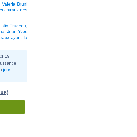
,
Valeria Bruni
s astraux des
ustin Trudeau
,
ne
,
Jean-Yves
raux ayant la
10h19
aissance
u
jour
dus)