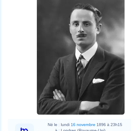
Bassano Ltd
Né le :
lundi
16 novembre
1896 à 23h15
à :
Londres (Royaume-Uni)