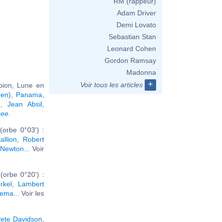
RM (rappeur)
Adam Driver
Demi Lovato
Sebastian Stan
Leonard Cohen
Gordon Ramsay
Madonna
+
Voir tous les articles
pion, Lune en
pen)
,
Panama
,
n
,
Jean Absil
,
ree
.
orbe 0°03') :
llion
,
Robert
 Newton
... Voir
orbe 0°20') :
rkel
,
Lambert
zema
... Voir les
ete Davidson
,