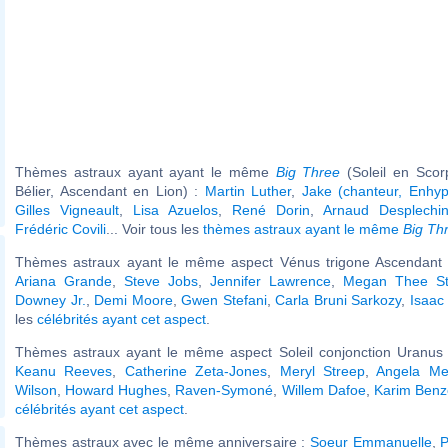
Thèmes astraux ayant ayant le même
Big Three
(Soleil en Scor
Bélier, Ascendant en Lion) :
Martin Luther
,
Jake (chanteur, Enhy
Gilles Vigneault
,
Lisa Azuelos
,
René Dorin
,
Arnaud Desplechi
Frédéric Covili
... Voir tous les
thèmes astraux ayant le même
Big Th
Thèmes astraux ayant le même aspect Vénus trigone Ascendant (
Ariana Grande
,
Steve Jobs
,
Jennifer Lawrence
,
Megan Thee Sta
Downey Jr.
,
Demi Moore
,
Gwen Stefani
,
Carla Bruni Sarkozy
,
Isaac
les
célébrités ayant cet aspect
.
Thèmes astraux ayant le même aspect Soleil conjonction Uranus (
Keanu Reeves
,
Catherine Zeta-Jones
,
Meryl Streep
,
Angela Me
Wilson
,
Howard Hughes
,
Raven-Symoné
,
Willem Dafoe
,
Karim Ben
célébrités ayant cet aspect
.
Thèmes astraux avec le même anniversaire :
Soeur Emmanuelle
,
P