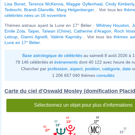
Lisa Bonet
,
Terence McKenna
,
Maggie Gyllenhaal
,
Cindy Kimberly
Tedeschi
,
Brandi Glanville
,
Marg Helgenberger
... Voir tous les
thème
célébrités nées un 16 novembre
.
Thèmes astraux ayant la Lune en 17° Bélier :
Whitney Houston
,
J
Emile Zola
,
Taipei, Taïwan (Chine)
,
Catherine d'Aragon
,
Roch Voisi
Leloup
,
Gianni Agnelli
,
Valérie Kaprisky
... Voir tous les
thèmes ast
Lune en 17° Bélier
.
Base astrologique de célébrités
au samedi 8 août 2026 à 
78 146 célébrités et
évènements
dont 40 122 avec heure de n
Chercher par
profession
,
aspect
,
position
,
catégorie
,
date
o
1 206 657 040 thèmes
consultés
Carte du ciel d'Oswald Mosley (domification Placi
Sélectionnez un objet pour plus d'informations
34'
04'
17°
32'
13°
19°
50'
38'
27°
21°