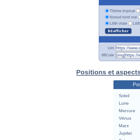
Thème tropical
Noeud nord vrai
Lilith vraie
Lili
Lien
BBCode
Positions et aspect
Pos
Soleil
Lune
Mercure
Vénus
Mars
Jupiter