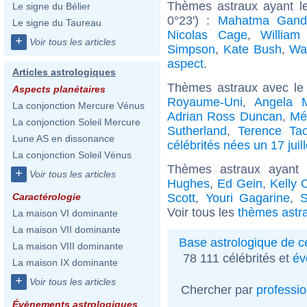
Thèmes astraux ayant l
Le signe du Bélier
0°23') :
Mahatma Gand
Le signe du Taureau
Nicolas Cage
,
William
+
Voir tous les articles
Simpson
,
Kate Bush
,
Wa
aspect
.
Articles astrologiques
Thèmes astraux avec le
Aspects planétaires
Royaume-Uni
,
Angela M
La conjonction Mercure Vénus
Adrian Ross Duncan
,
Mél
La conjonction Soleil Mercure
Sutherland
,
Terence Ta
Lune AS en dissonance
célébrités nées un 17 juill
La conjonction Soleil Vénus
Thèmes astraux ayant 
+
Voir tous les articles
Hughes
,
Ed Gein
,
Kelly 
Scott
,
Youri Gagarine
,
S
Caractérologie
Voir tous les
thèmes astra
La maison VI dominante
La maison VII dominante
Base astrologique de cé
La maison VIII dominante
78 111 célébrités et
év
La maison IX dominante
+
Voir tous les articles
Chercher par
professi
Évènements astrologiques