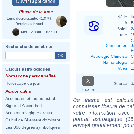
Phase de la lune
Né le :
l
Lune décroissante, 41.87%
à :
B
Dernier croissant
Soleil :
2
Mer. 12 août 17h37 T.U.
Lune :
1
C
Dominantes
:
J
Recherche de célébrité
F
Astrologie Chinoise
:
C
Numérologie
:
c
Vues
:
1
Calculs astrologiques
Horoscope personnalisé
X
Horoscope du jour
Source :
d
Fiabilité
Personnalité
Ascendant et thème astral
Ce thème est calculé 
Signe et Ascendant
connaissez l'heure de na
votre information ave
Atlas astrologique gratuit
portrait astrologique (
Calcul de l'élément dominant
envoyé gratuitement pour
Les 360 degrés symboliques