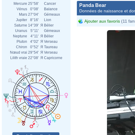
Mercure
25°58'
Cancer
Panda Bear
Vénus
0°08'
Balance
Données de naissance et dom
Mars
27°04'
Gémeaux
Jupiter
8°16'
Lion
Ajouter aux favoris
(11 fan
Saturne
14°39'
Я
Bélier
Uranus
5°11'
Gémeaux
Neptune
4°11'
Я
Bélier
Pluton
4°02'
Я
Verseau
Chiron
0°52'
Я
Taureau
Nœud vrai
29°54'
Я
Verseau
Lilith vraie
22°08'
Я
Capricorne