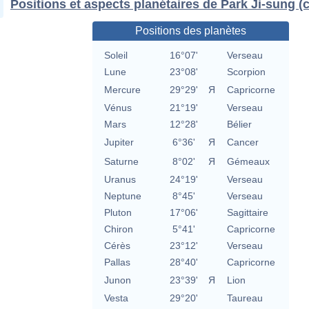
Positions et aspects planétaires de Park Ji-sung (
Positions des planètes
Soleil
16°07'
Verseau
Lune
23°08'
Scorpion
Mercure
29°29'
Я
Capricorne
Vénus
21°19'
Verseau
Mars
12°28'
Bélier
Jupiter
6°36'
Я
Cancer
Saturne
8°02'
Я
Gémeaux
Uranus
24°19'
Verseau
Neptune
8°45'
Verseau
Pluton
17°06'
Sagittaire
Chiron
5°41'
Capricorne
Cérès
23°12'
Verseau
Pallas
28°40'
Capricorne
Junon
23°39'
Я
Lion
Vesta
29°20'
Taureau