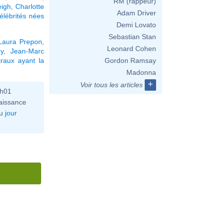
RM (rappeur)
eigh
,
Charlotte
Adam Driver
élébrités nées
Demi Lovato
Sebastian Stan
Laura Prepon
,
Leonard Cohen
y
,
Jean-Marc
raux ayant la
Gordon Ramsay
Madonna
+
Voir tous les articles
2h01
aissance
u
jour