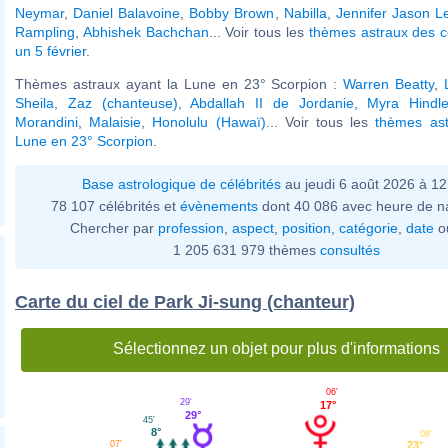
Neymar
,
Daniel Balavoine
,
Bobby Brown
,
Nabilla
,
Jennifer Jason L
Rampling
,
Abhishek Bachchan
... Voir tous les
thèmes astraux des c
un 5 février
.
Thèmes astraux ayant la Lune en 23° Scorpion :
Warren Beatty
,
Sheila
,
Zaz (chanteuse)
,
Abdallah II de Jordanie
,
Myra Hindle
Morandini
,
Malaisie
,
Honolulu (Hawaï)
... Voir tous les
thèmes ast
Lune en 23° Scorpion
.
Base astrologique de célébrités
au jeudi 6 août 2026 à 1
78 107 célébrités et
évènements
dont 40 086 avec heure de n
Chercher par
profession
,
aspect
,
position
,
catégorie
,
date
o
1 205 631 979 thèmes
consultés
Carte du ciel de Park Ji-sung (chanteur)
Sélectionnez un objet pour plus d'informations
06'
29'
17°
29°
45'
8°
08'
07'
23°