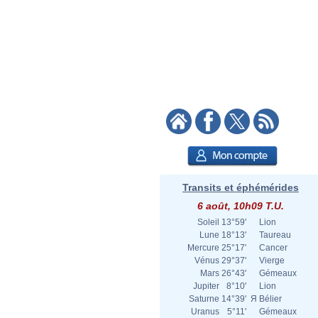
Transits et éphémérides
6 août, 10h09 T.U.
Soleil
13°59'
Lion
Lune
18°13'
Taureau
Mercure
25°17'
Cancer
Vénus
29°37'
Vierge
Mars
26°43'
Gémeaux
Jupiter
8°10'
Lion
Saturne
14°39'
Я
Bélier
Uranus
5°11'
Gémeaux