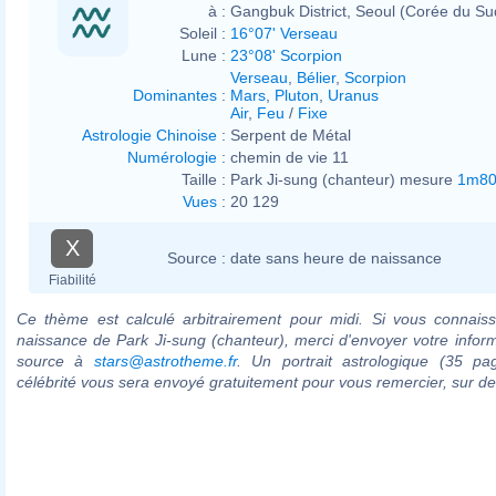
à :
Gangbuk District, Seoul (Corée du Su
Soleil :
16°07' Verseau
Lune :
23°08' Scorpion
Verseau
,
Bélier
,
Scorpion
Dominantes
:
Mars
,
Pluton
,
Uranus
Air
,
Feu
/
Fixe
Astrologie Chinoise
:
Serpent de Métal
Numérologie
:
chemin de vie 11
Taille :
Park Ji-sung (chanteur) mesure
1m8
Vues
:
20 129
X
Source :
date sans heure de naissance
Fiabilité
Ce thème est calculé arbitrairement pour midi. Si vous connaiss
naissance de Park Ji-sung (chanteur), merci d'envoyer votre infor
source à
stars@astrotheme.fr
. Un portrait astrologique (35 pa
célébrité vous sera envoyé gratuitement pour vous remercier, sur 