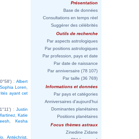
Présentation
Base de données
Consultations en temps réel
Suggérer des célébrités
Outils de recherche
Par aspects astrologiques
Par positions astrologiques
Par profession, pays et date
Par date de naissance
Par anniversaire
(78 107)
Par taille
(36 769)
0°58') :
Albert
Informations et données
Sophia Loren
,
rités ayant cet
Par pays et catégories
Anniversaires d'aujourd'hui
Dominantes planétaires
1°11') :
Justin
Martinez
,
Katie
Positions planétaires
eesh
,
Kesha
Focus thèmes astraux
Zinedine Zidane
do
,
Antéchrist
,