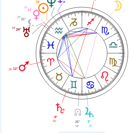
16°
19'
21°
35'
21°
19'
24°
12°
28'
8°
02'
6°
25°
36'
58'