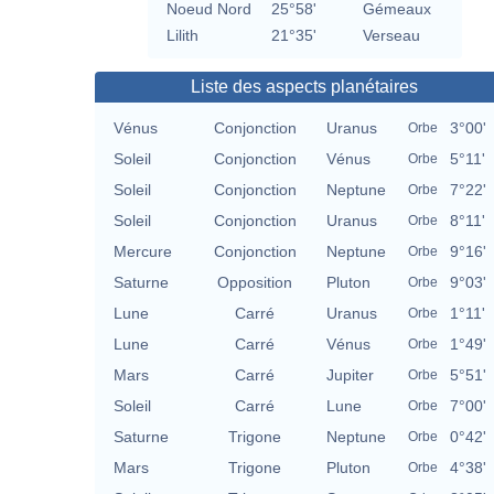
Noeud Nord
25°58'
Gémeaux
Lilith
21°35'
Verseau
Liste des aspects planétaires
Vénus
Conjonction
Uranus
3°00'
Orbe
Soleil
Conjonction
Vénus
5°11'
Orbe
Soleil
Conjonction
Neptune
7°22'
Orbe
Soleil
Conjonction
Uranus
8°11'
Orbe
Mercure
Conjonction
Neptune
9°16'
Orbe
Saturne
Opposition
Pluton
9°03'
Orbe
Lune
Carré
Uranus
1°11'
Orbe
Lune
Carré
Vénus
1°49'
Orbe
Mars
Carré
Jupiter
5°51'
Orbe
Soleil
Carré
Lune
7°00'
Orbe
Saturne
Trigone
Neptune
0°42'
Orbe
Mars
Trigone
Pluton
4°38'
Orbe