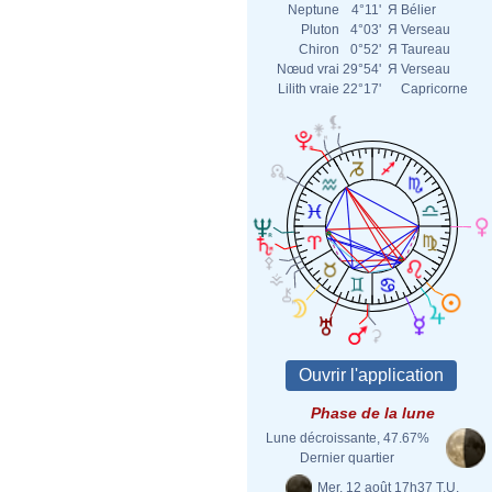
Neptune
4°11'
Я
Bélier
Pluton
4°03'
Я
Verseau
Chiron
0°52'
Я
Taureau
Nœud vrai
29°54'
Я
Verseau
Lilith vraie
22°17'
Capricorne
Phase de la lune
Lune décroissante, 47.67%
Dernier quartier
Mer. 12 août 17h37 T.U.