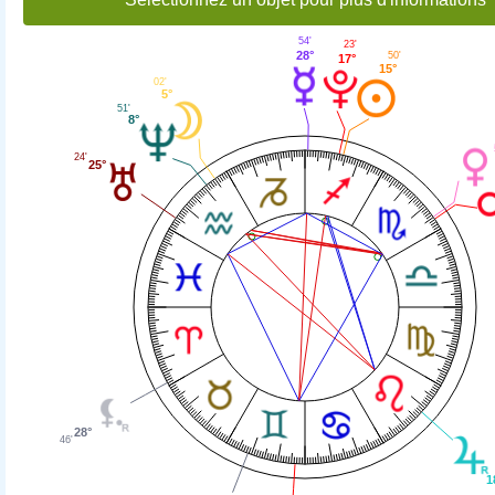
54'
23'
28°
50'
17°
15°
02'
5°
51'
8°
24'
25°
28°
46'
1