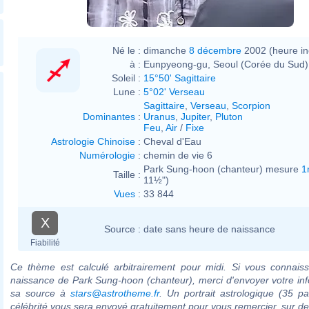
Né le :
dimanche
8 décembre
2002 (heure i
à :
Eunpyeong-gu, Seoul (Corée du Sud)
Soleil :
15°50' Sagittaire
Lune :
5°02' Verseau
Sagittaire
,
Verseau
,
Scorpion
Dominantes
:
Uranus
,
Jupiter
,
Pluton
Feu
,
Air
/
Fixe
Astrologie Chinoise
:
Cheval d'Eau
Numérologie
:
chemin de vie 6
Park Sung-hoon (chanteur) mesure
1
Taille :
11½")
Vues
:
33 844
X
Source :
date sans heure de naissance
Fiabilité
Ce thème est calculé arbitrairement pour midi. Si vous connaiss
naissance de Park Sung-hoon (chanteur), merci d'envoyer votre in
sa source à
stars@astrotheme.fr
. Un portrait astrologique (35 p
célébrité vous sera envoyé gratuitement pour vous remercier, sur 