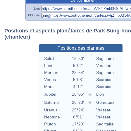
Lien permanent
Lien
BBCode
Positions et aspects planétaires de Park Sung-ho
(chanteur)
Positions des planètes
Soleil
15°50'
Sagittaire
Lune
5°02'
Verseau
Mercure
28°54'
Sagittaire
Vénus
5°08'
Scorpion
Mars
4°12'
Scorpion
Jupiter
18°05'
Я
Lion
Saturne
26°23'
Я
Gémeaux
Uranus
25°24'
Verseau
Neptune
8°51'
Verseau
Pluton
17°23'
Sagittaire