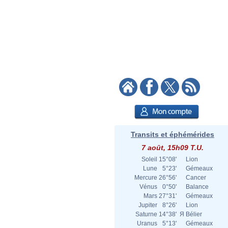
Transits et éphémérides
7 août, 15h09 T.U.
Soleil
15°08'
Lion
Lune
5°23'
Gémeaux
Mercure
26°56'
Cancer
Vénus
0°50'
Balance
Mars
27°31'
Gémeaux
Jupiter
8°26'
Lion
Saturne
14°38'
Я
Bélier
Uranus
5°13'
Gémeaux