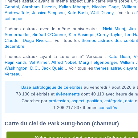
Thèmes astraux ayant le même aspect Lune carré Mars (orbe 0°5
Gandhi
,
Abraham Lincoln
,
Kylian Mbappé
,
Nicolas Cage
,
William
Andrew Tate
,
Jessica Simpson
,
Kate Bush
,
Walt Disney
... Voir les
c
cet aspect
.
Thèmes astraux avec le même anniversaire :
Nicki Minaj
,
Jim 
Somerhalder
,
Sinéad O'Connor
,
Kim Basinger
,
Corey Taylor
,
Teri H
Claudel
,
Diego Rivera
... Voir tous les
thèmes astraux des célébri
décembre
.
Thèmes astraux ayant la Lune en 5° Verseau :
Kate Bush
,
Vi
Rajinikanth
,
Val Kilmer
,
Alfred Nobel
,
Marg Helgenberger
,
William 
Washington, D.C.
,
Jack Quaid
... Voir tous les
thèmes astraux ayant
Verseau
.
Base astrologique de célébrités
au vendredi 7 août 2026 à
78 136 célébrités et
évènements
dont 40 110 avec heure de n
Chercher par
profession
,
aspect
,
position
,
catégorie
,
date
o
1 206 217 837 thèmes
consultés
Carte du ciel de Park Sung-hoon (chanteur)
Sélectionnez un objet pour plus d'informations