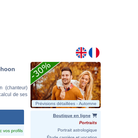
g-hoon
 (chanteur)
 calcul de ses
Prévisions détaillées - Automne
Boutique en ligne
Portraits
Portrait astrologique
c vos profils
Étude carrière et vocation