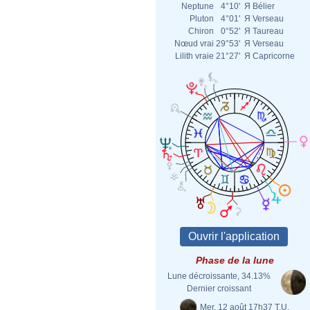
Neptune
4°10'
Я
Bélier
Pluton
4°01'
Я
Verseau
Chiron
0°52'
Я
Taureau
Nœud vrai
29°53'
Я
Verseau
Lilith vraie
21°27'
Я
Capricorne
Phase de la lune
Lune décroissante, 34.13%
Dernier croissant
Mer. 12 août 17h37 T.U.