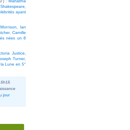
0') :
Mahatma
 Shakespeare
,
élébrités ayant
Morrison
,
Ian
atcher
,
Camille
tés nées un 8
ctoria Justice
,
Joseph Turner
,
 la Lune en 5°
 16h16
aissance
u
jour