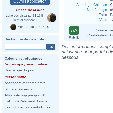
Astrologie Chinoise
:
C
Numérologie
:
c
Phase de la lune
Taille :
P
Lune décroissante, 31.16%
Vues
:
1
Dernier croissant
Mer. 12 août 17h37 T.U.
AA
Source :
a
Contributeur :
D
Fiabilité
Recherche de célébrité
Des informations complé
naissance sont parfois di
dessous.
Calculs astrologiques
Horoscope personnalisé
Horoscope du jour
Personnalité
Ascendant et thème astral
Signe et Ascendant
Atlas astrologique gratuit
Calcul de l'élément dominant
Les 360 degrés symboliques