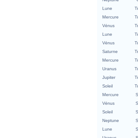
Lune
T
Mercure
T
Vénus
T
Lune
T
Vénus
T
Saturne
T
Mercure
T
Uranus
T
Jupiter
T
Soleil
T
Mercure
S
Vénus
S
Soleil
S
Neptune
S
Lune
S
Uranus
S