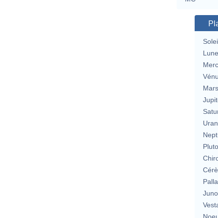
Pl
Solei
Lun
Merc
Vén
Mar
Jupit
Satu
Uran
Nept
Plut
Chir
Cérè
Pall
Jun
Vest
Noeu