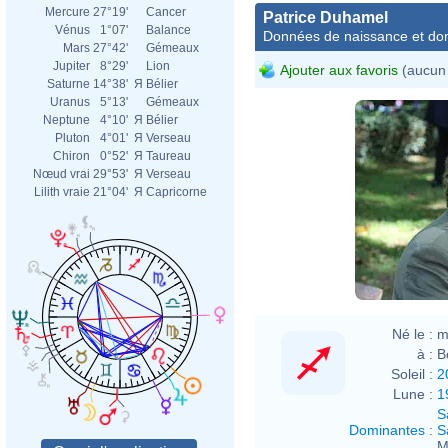
Mercure
27°19'
Cancer
Patrice Duhamel
Vénus
1°07'
Balance
Données de naissance et dom
Mars
27°42'
Gémeaux
Jupiter
8°29'
Lion
Ajouter aux favoris
(aucun 
Saturne
14°38'
Я
Bélier
Uranus
5°13'
Gémeaux
Neptune
4°10'
Я
Bélier
Pluton
4°01'
Я
Verseau
Chiron
0°52'
Я
Taureau
Nœud vrai
29°53'
Я
Verseau
Lilith vraie
21°04'
Я
Capricorne
Né le :
m
à :
B
Soleil :
2
Lune :
1
S
Dominantes
:
S
M