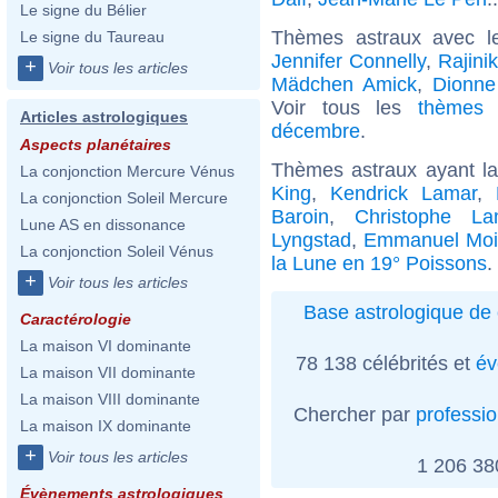
Le signe du Bélier
Thèmes astraux avec l
Le signe du Taureau
Jennifer Connelly
,
Rajini
+
Voir tous les articles
Mädchen Amick
,
Dionne
Voir tous les
thèmes 
Articles astrologiques
décembre
.
Aspects planétaires
Thèmes astraux ayant l
La conjonction Mercure Vénus
King
,
Kendrick Lamar
,
La conjonction Soleil Mercure
Baroin
,
Christophe La
Lune AS en dissonance
Lyngstad
,
Emmanuel Moi
La conjonction Soleil Vénus
la Lune en 19° Poissons
.
+
Voir tous les articles
Base astrologique de 
Caractérologie
La maison VI dominante
78 138 célébrités et
év
La maison VII dominante
La maison VIII dominante
Chercher par
professi
La maison IX dominante
+
Voir tous les articles
1 206 3
Évènements astrologiques