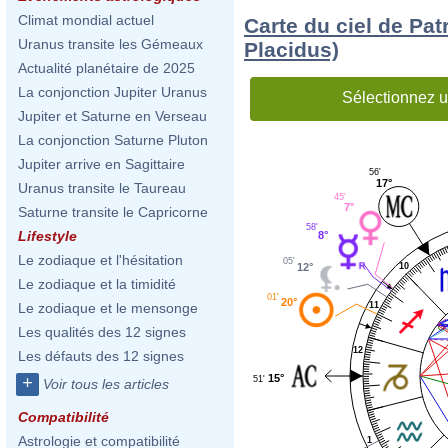
Climat mondial actuel
Carte du ciel de Pa
Uranus transite les Gémeaux
Placidus)
Actualité planétaire de 2025
La conjonction Jupiter Uranus
Sélectionnez u
Jupiter et Saturne en Verseau
La conjonction Saturne Pluton
Jupiter arrive en Sagittaire
56'
17°
Uranus transite le Taureau
45'
7°
Saturne transite le Capricorne
58'
Lifestyle
8°
Le zodiaque et l'hésitation
05'
12°
10
Le zodiaque et la timidité
01'
20°
11
Le zodiaque et le mensonge
Les qualités des 12 signes
12
Les défauts des 12 signes
15°
+
51'
Voir tous les articles
Compatibilité
Astrologie et compatibilité
1