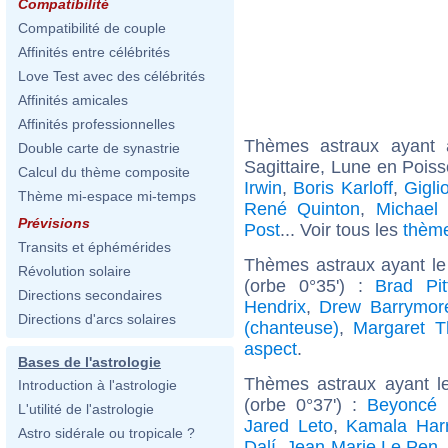
Compatibilité
Compatibilité de couple
Affinités entre célébrités
Love Test avec des célébrités
Affinités amicales
Affinités professionnelles
Thèmes astraux ayant
Double carte de synastrie
Sagittaire, Lune en Pois
Calcul du thème composite
Irwin
,
Boris Karloff
,
Gigli
Thème mi-espace mi-temps
René Quinton
,
Michael
Prévisions
Post
... Voir tous les
thème
Transits et éphémérides
Thèmes astraux ayant le
Révolution solaire
(orbe 0°35') :
Brad Pit
Directions secondaires
Hendrix
,
Drew Barrymor
Directions d'arcs solaires
(chanteuse)
,
Margaret T
aspect
.
Bases de l'astrologie
Thèmes astraux ayant l
Introduction à l'astrologie
(orbe 0°37') :
Beyoncé 
L'utilité de l'astrologie
Jared Leto
,
Kamala Harr
Astro sidérale ou tropicale ?
Dalí
,
Jean-Marie Le Pen
.